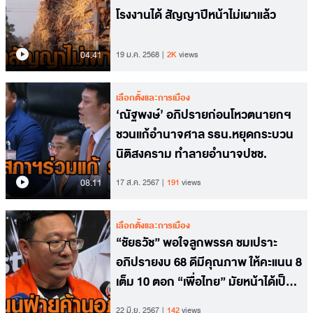
โรงงานได้ สัญญาปีหน้าไม่เผาแล้ว
04.41
19 ม.ค. 2568
2K
views
เลือกตั้งและการเมือง
‘ณัฐพงษ์’ อภิปรายก่อนโหวตนายกฯ
ชวนแก้อำนาจศาล รธน.หยุดกระบวน
นิติสงคราม ทำลายอำนาจปชช.
08.11
17 ส.ค. 2567
191
views
เลือกตั้งและการเมือง
“ชัยธวัช” พอใจลูกพรรค ชมเปราะ
อภิปรายงบ 68 ดีมีคุณภาพ ให้คะแนน 8
เต็ม 10 ตอก “เพื่อไทย” มัยหน้าได้เป็น
รัฐบาลแน่
22 มิ.ย. 2567
142
views