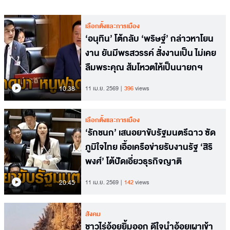
เลือกตั้งและการเมือง
‘อนุทิน’ โต้กลับ ‘พริษฐ์’ กล่าวหาโยน
งาน ยันมีพรสวรรค์ สั่งงานเป็น ไม่เคย
ลืมพระคุณ ส้มโหวตให้เป็นนายกฯ
10.38
11 เม.ย. 2569
396
views
เลือกตั้งและการเมือง
‘รักชนก’ เสนอยาขับรัฐมนตรีฉาว ซัด
ภูมิใจไทย เอื้อเครือข่ายรับงานรัฐ ‘สิริ
พงศ์’ โต้ปัดเอี่ยวธุรกิจญาติ
20.45
11 เม.ย. 2569
142
views
สังคม
ชาวไร่อ้อยยิ้มออก ดีใจนำอ้อยเผาเข้า