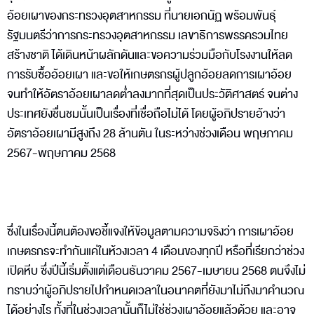
อ้อยเผาของกระทรวงอุตสาหกรรม ที่นายเอกนัฏ พร้อมพันธุ์
รัฐมนตรีว่าการกระทรวงอุตสาหกรรม เลขาธิการพรรครวมไทย
สร้างชาติ ได้เดินหน้าผลักดันและขอความร่วมมือกับโรงงานให้ลด
การรับซื้ออ้อยเผา และขอให้เกษตรกรผู้ปลูกอ้อยลดการเผาอ้อย
จนทำให้อัตราอ้อยเผาลดต่ำลงมากที่สุดเป็นประวัติศาสตร์ จนต่าง
ประเทศยังชื่นชมนั้นเป็นเรื่องที่เชื่อถือไม่ได้ โดยผู้อภิปรายอ้างว่า
อัตราอ้อยเผามีสูงถึง 28 ล้านตัน ในระหว่างช่วงเดือน พฤษภาคม
2567-พฤษภาคม 2568
ซึ่งในเรื่องนี้ตนต้องขอชี้แจงให้ข้อมูลตามความจริงว่า การเผาอ้อย
เกษตรกรจะทำกันแค่ในห้วงเวลา 4 เดือนของทุกปี หรือที่เรียกว่าช่วง
เปิดหีบ ซึ่งปีนี้เริ่มตั้งแต่เดือนธันวาคม 2567-เมษายน 2568 ตนจึงไม่
ทราบว่าผู้อภิปรายไปกำหนดเวลาในอนาคตที่ยังมาไม่ถึงมาคำนวณ
ได้อย่างไร ทั้งที่ในช่วงเวลานั้นก็ไม่ใช่ช่วงเผาอ้อยแล้วด้วย และอาจ