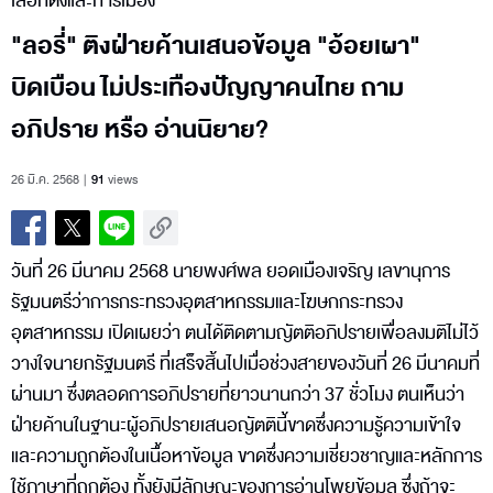
เลือกตั้งและการเมือง
"ลอรี่" ติงฝ่ายค้านเสนอข้อมูล "อ้อยเผา"
บิดเบือน ไม่ประเทืองปัญญาคนไทย ถาม
อภิปราย หรือ อ่านนิยาย?
26 มี.ค. 2568
91
views
วันที่ 26 มีนาคม 2568 นายพงศ์พล ยอดเมืองเจริญ เลขานุการ
รัฐมนตรีว่าการกระทรวงอุตสาหกรรมและโฆษกกระทรวง
อุตสาหกรรม เปิดเผยว่า ตนได้ติดตามญัตติอภิปรายเพื่อลงมติไม่ไว้
วางใจนายกรัฐมนตรี ที่เสร็จสิ้นไปเมื่อช่วงสายของวันที่ 26 มีนาคมที่
ผ่านมา ซึ่งตลอดการอภิปรายที่ยาวนานกว่า 37 ชั่วโมง ตนเห็นว่า
ฝ่ายค้านในฐานะผู้อภิปรายเสนอญัตตินี้ขาดซึ่งความรู้ความเข้าใจ
และความถูกต้องในเนื้อหาข้อมูล ขาดซึ่งความเชี่ยวชาญและหลักการ
ใช้ภาษาที่ถูกต้อง ทั้งยังมีลักษณะของการอ่านโพยข้อมูล ซึ่งถ้าจะ