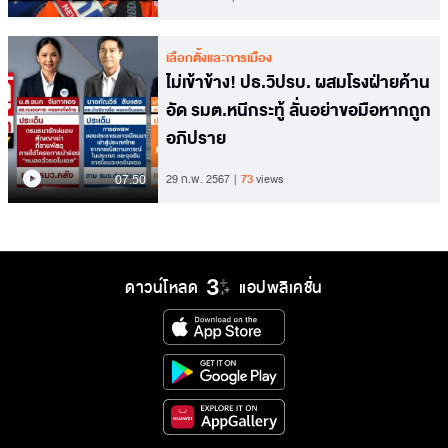
เลือกตั้งและการเมือง
ไม่เข้าข้าง! ปธ.วิปรบ. ผสมโรงฝ่ายค้าน
อัด รมต.หนีกระทู้ ลั่นอย่าขอมือหากถูก
อภิปราย
07.50
29 ก.พ. 2567
73
views
ดาวน์โหลด
แอปพลิเคชั่น