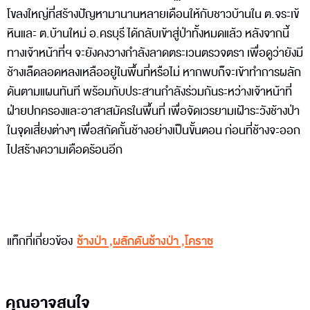
โขลงใหญ่ที่สร้างปัญหามานานหลายเดือนให้กับชาวบ้านใน ต.จระเข้
หินและ ต.บ้านใหม่ อ.ครบุรี ได้กลับเข้าสู่ป่าทั้งหมดแล้ว หลังจากนี้
ทางเจ้าหน้าที่ฯ จะยังคงวางกำลังลาดตระเวนตรวจตรา เพื่อดูว่ายังมี
ช้างเล็ดลอดหลงเหลืออยู่ในพื้นที่หรือไม่ หากพบก็จะเข้าทำการผลัก
ดันตามแผนทันที พร้อมกับประสานกำลังร่วมกันระหว่างเจ้าหน้าที่
ฝ่ายปกครองและอาสาสมัครในพื้นที่ เพื่อจัดเวรยามเฝ้าระวังช้างป่า
ในจุดเสี่ยงต่างๆ เพื่อสกัดกั้นช้างอย่างเป็นขั้นตอน ก่อนที่ช้างจะออก
ไปสร้างความเดือดร้อนอีก
แท็กที่เกี่ยวข้อง
ช้างป่า
,
ผลักดันช้างป่า
,
โคราช
คุณอาจสนใจ