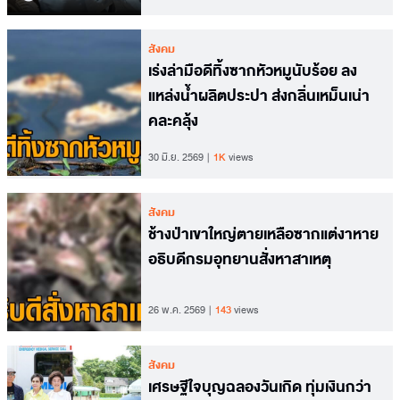
สังคม
เร่งล่ามือดีทิ้งซากหัวหมูนับร้อย ลง
แหล่งน้ำผลิตประปา ส่งกลิ่นเหม็นเน่า
คละคลุ้ง
30 มิ.ย. 2569
1K
views
สังคม
ช้างป่าเขาใหญ่ตายเหลือซากแต่งาหาย
อธิบดีกรมอุทยานสั่งหาสาเหตุ
26 พ.ค. 2569
143
views
สังคม
เศรษฐีใจบุญฉลองวันเกิด ทุ่มเงินกว่า