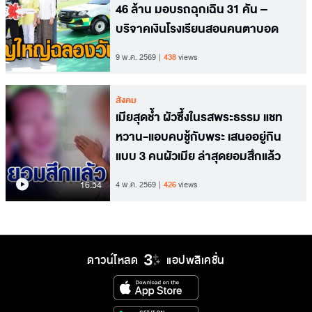
46 ล้าน มอบรถฉุกเฉิน 31 คัน –
บริจาคเงินโรงเรียนสอนคนตาบอด
9 พ.ค. 2569
438
views
สังคม
เมียสุดช้ำ ผัวซึ้งในรสพระธรรม แชท
หวาน-แอบคบชู้กับพระ เสนออยู่กิน
แบบ 3 คนผัวเมีย ล่าสุดยอมสึกแล้ว
16.54
4 พ.ค. 2569
426
views
ดาวน์โหลด
แอปพลิเคชั่น