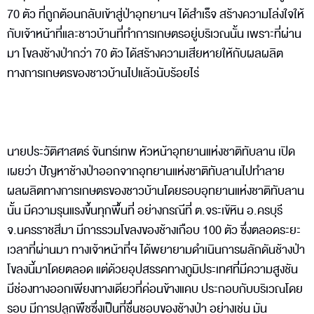
70 ตัว ที่ถูกต้อนกลับเข้าสู่ป่าอุทยานฯ ได้สำเร็จ สร้างความโล่งใจให้
กับเจ้าหน้าที่และชาวบ้านที่ทำการเกษตรอยู่บริเวณนั้น เพราะที่ผ่าน
มา โขลงช้างป่ากว่า 70 ตัว ได้สร้างความเสียหายให้กับผลผลิต
ทางการเกษตรของชาวบ้านไปแล้วนับร้อยไร่
นายประวัติศาสตร์ จันทร์เทพ หัวหน้าอุทยานแห่งชาติทับลาน เปิด
เผยว่า ปัญหาช้างป่าออกจากอุทยานแห่งชาติทับลานไปทำลาย
ผลผลิตทางการเกษตรของชาวบ้านโดยรอบอุทยานแห่งชาติทับลาน
นั้น มีความรุนแรงขึ้นทุกพื้นที่ อย่างกรณีที่ ต.จระเข้หิน อ.ครบุรี
จ.นครราชสีมา มีการรวมโขลงของช้างเกือบ 100 ตัว ซึ่งตลอดระยะ
เวลาที่ผ่านมา ทางเจ้าหน้าที่ฯ ได้พยายามดำเนินการผลักดันช้างป่า
โขลงนี้มาโดยตลอด แต่ด้วยอุปสรรคทางภูมิประเทศที่มีความสูงชัน
มีช่องทางออกเพียงทางเดียวที่ค่อนข้างแคบ ประกอบกับบริเวณโดย
รอบ มีการปลูกพืชซึ่งเป็นที่ชื่นชอบของช้างป่า อย่างเช่น มัน