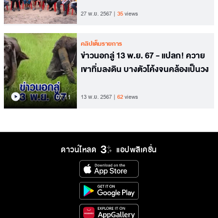
ใหม่ให้คนพิการ
27 พ.ย. 2567
35
views
คลิปเต็มรายการ
ข่าวนอกลู่ 13 พ.ย. 67 - แปลก! ควาย
เขาทิ่มลงดิน บางตัวโค้งจนคล้องเป็นวง
07.11
13 พ.ย. 2567
62
views
ดาวน์โหลด
แอปพลิเคชั่น