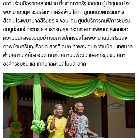
ความร่วมมือจากหลายฝ่าย ทั้งจากภาครัฐ เอกชน ผู้นำชุมชน โรง
พยาบาลวิมุต รวมถึงภาคีเครือข่าย ได้แก่ มูลนิธินวัตกรรมทาง
สังคม โรงพยาบาลสิรินธร จ.ขอนแก่น ศูนย์บริการคนพิการชมรม
ชมภูม่วนใจ๋ กระทรวงสาธารณสุข กระทรวงการพัฒนาสังคมและ
ความมั่นคงของมนุษย์ กรมการปกครอง โรงพยาบาลส่งเสริมสุข
ภาพบ้านศรีบุญเรือง อ.สารภี อบต.ท่าพระ อบต.ขามป้อม เทศบาล
ตำบลก้านเหลือง อบต.หินตั้ง สถาบันพัฒนาองค์กรชุมชน สภา
องค์กรชุมชน และเทศบาลตำบลโนนสะอาด