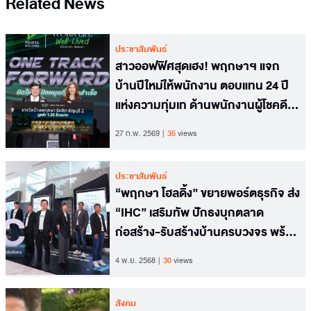
Related News
ประชาสัมพันธ์
สาวออฟฟิศสุดเฮง! พฤกษาฯ แจก
บ้านปีใหม่ให้พนักงาน ตอบแทน 24 ปี
แห่งความทุ่มเท ด้านพนักงานผู้โชคดี
เผยบริษัทมี แจกบ้าน–คอนโด ให้
27 ก.พ. 2569
35
views
พนักงานต่อเนื่องทุกปี
ประชาสัมพันธ์
“พฤกษา โฮลดิ้ง” ขยายพอร์ตธุรกิจ ส่ง
“IHC” เสริมทัพ ปักธงบุกตลาด
ก่อสร้าง-รับสร้างบ้านครบวงจร พร้อม
เดินหน้าเปิดตัวธุรกิจให้เช่า เสริมแกร่ง
4 พ.ย. 2568
30
views
ระยะยาว
สังคม