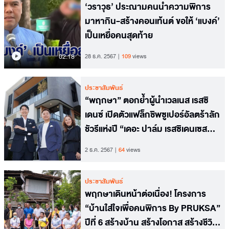
‘วราวุธ’ ประณามคนนำความพิการ
มาหากิน-สร้างคอนเท้นต์ ขอให้ ‘แบงค์’
เป็นเหยื่อคนสุดท้าย
02.18
28 ธ.ค. 2567
109
views
ประชาสัมพันธ์
“พฤกษา” ตอกย้ำผู้นำเวลเนส เรสซิ
เดนซ์ เปิดตัวแฟล็กชิพซูเปอร์อัลตร้าลัก
ชัวรีแห่งปี “เดอะ ปาล์ม เรสซิเดนเซส
พัฒนาการ”
2 ธ.ค. 2567
64
views
ประชาสัมพันธ์
พฤกษาเดินหน้าต่อเนื่อง! โครงการ
“บ้านใส่ใจเพื่อคนพิการ By PRUKSA”
ปีที่ 6 สร้างบ้าน สร้างโอกาส สร้างชีวิต