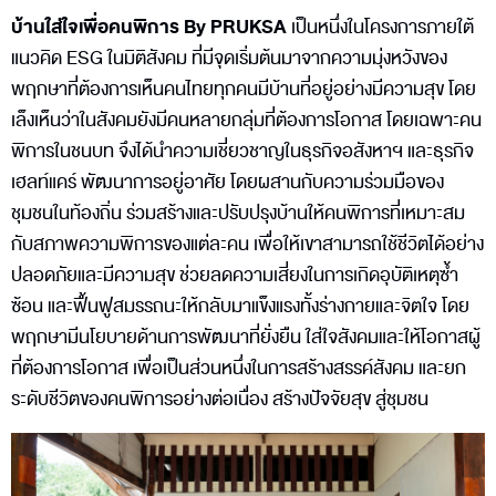
บ้านใส่ใจเพื่อคนพิการ By PRUKSA
เป็นหนึ่งในโครงการภายใต้
แนวคิด ESG ในมิติสังคม ที่มีจุดเริ่มต้นมาจากความมุ่งหวังของ
พฤกษาที่ต้องการเห็นคนไทยทุกคนมีบ้านที่อยู่อย่างมีความสุข โดย
เล็งเห็นว่าในสังคมยังมีคนหลายกลุ่มที่ต้องการโอกาส โดยเฉพาะคน
พิการในชนบท จึงได้นำความเชี่ยวชาญในธุรกิจอสังหาฯ และธุรกิจ
เฮลท์แคร์ พัฒนาการอยู่อาศัย โดยผสานกับความร่วมมือของ
ชุมชนในท้องถิ่น ร่วมสร้างและปรับปรุงบ้านให้คนพิการที่เหมาะสม
กับสภาพความพิการของแต่ละคน เพื่อให้เขาสามารถใช้ชีวิตได้อย่าง
ปลอดภัยและมีความสุข ช่วยลดความเสี่ยงในการเกิดอุบัติเหตุซ้ำ
ซ้อน และฟื้นฟูสมรรถนะให้กลับมาแข็งแรงทั้งร่างกายและจิตใจ โดย
พฤกษามีนโยบายด้านการพัฒนาที่ยั่งยืน ใส่ใจสังคมและให้โอกาสผู้
ที่ต้องการโอกาส เพื่อเป็นส่วนหนึ่งในการสร้างสรรค์สังคม และยก
ระดับชีวิตของคนพิการอย่างต่อเนื่อง สร้างปัจจัยสุข สู่ชุมชน