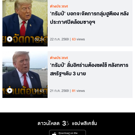
ต่างประเทศ
'ทรัมป์' บอกจะจัดการกลุ่มฮูตีเอง หลัง
ประกาศปิดล้อมซาอุฯ
02.24
22 ก.ค. 2569
63
views
ต่างประเทศ
'ทรัมป์' ลั่นอิหร่านต้องชดใช้ หลังทหาร
สหรัฐฯดับ 3 นาย
01.45
21 ก.ค. 2569
81
views
ดาวน์โหลด
แอปพลิเคชั่น