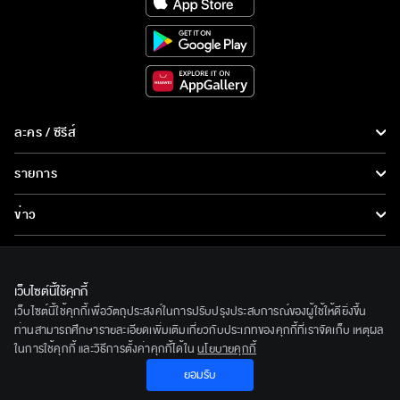
ละคร / ซีรีส์
ละคร/ซีรีส์
รายการ
ซีรีส์นานาชาติ
รายการทั้งหมด
ข่าว
การ์ตูน & เกม
ข่าวทั้งหมด
LIVE
รายการข่าว
ทีวีออนไลน์
เว็บไซต์นี้ใช้คุกกี้
เกี่ยวกับเรา
เว็บไซต์นี้ใช้คุกกี้เพื่อวัตถุประสงค์ในการปรับปรุงประสบการณ์ของผู้ใช้ให้ดียิ่งขึ้น
ข่าวประชาสัมพันธ์
BEC World
ท่านสามารถศึกษารายละเอียดเพิ่มเติมเกี่ยวกับประเภทของคุกกี้ที่เราจัดเก็บ เหตุผล
ติดตามเราได้ที่
ในการใช้คุกกี้ และวิธีการตั้งค่าคุกกี้ได้ใน
นโยบายคุกกี้
รู้จักเรา
ยอมรับ
© 2020 Bangkok Entertainment Co.,Ltd. All Rights Reserved.
นโยบายด้านลิขสิทธิ์