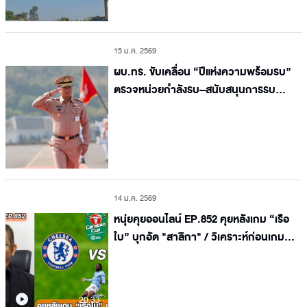
15 ม.ค. 2569
ผบ.ทร. ขับเคลื่อน “ปีแห่งความพร้อมรบ”
ตรวจหน่วยกำลังรบ–สนับสนุนการรบ
รับมือความเสี่ยงจากสถานการณ์ไทย–
กัมพูชา
14 ม.ค. 2569
หนุ่ยคุยออนไลน์ EP.852 คุยหลังเกม “เรือ
ใบ” บุกอัด "สาลิกา" / วิเคราะห์ก่อนเกม
"เชลซี" เปิดรังรับ "อาร์เซนอล"
20.33