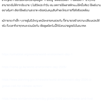
สำคัญคือ การรณรงค์ไม่ควรหยุดอยู่แค่ “การรับรู้” แต่ต้องไปต่อที่ “การลงมือทำ” เราทุกคน
สามารถเริ่มได้จากเรื่องง่าย ๆ ในชีวิตประจำวัน เช่น ลดการใช้พลาสติกแบบใช้ครั้งเดียว ใช้พลังงาน
อย่างคุ้มค่า เลือกใช้พลังงานสะอาด หรือสนับสนุนสินค้าและโครงการที่ใส่ใจสิ่งแวดล้อม
แม้การกระทำเล็ก ๆ อาจดูไม่ยิ่งใหญ่ แต่เมื่อหลายคนช่วยกัน ก็สามารถสร้างความเปลี่ยนแปลงได้
จริง ถึงเวลาที่เราทุกคนจะร่วมมือกัน เพื่อดูแลโลกใบนี้ให้ยังคงน่าอยู่ต่อไปในอนาคต
https://unhabitat.org/events/world-environment-day-1
https://nema.go.ke/world-environment-day-2026/
https://www.planning.gov.tt/newsite/world-environment-day-2026-a-
global-call-for-climate-action/
https://www.worldenvironmentday.global/2026/about/theme-and-host