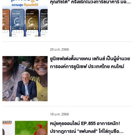
คุณทัชได้” ครั้งแรกในวงการธนาคาร มอบ
สถานะสิทธิพิเศษให้ลูกค้าทุกคนผ่านแอป
ttb touch ตอบโจทย์ชีวิตทางการเงินที่ดีขึ้น
20 ม.ค. 2569
ยูนิเซฟแต่งตั้งนายเคน เลกินส์ เป็นผู้อำนวย
การองค์การยูนิเซฟ ประเทศไทย คนใหม่
19 ม.ค. 2569
หนุ่ยคุยออนไลน์ EP.855 อาการหนัก!
ปรากฎการณ์ "แฟนหงส์" โห่ไล่กุนซือ