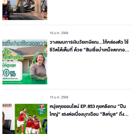
16 ม.ค. 2569
วางแผนการเงินวัยเกษียณ…ให้คล่องตัว ใช้
ชีวิตได้เต็มที่ ด้วย “สินเชื่อบำเหน็จตกทอด”
จาก ธ.ก.ส.
15 ม.ค. 2569
หนุ่ยคุยออนไลน์ EP.853 คุยหลังเกม “ปืน
ใหญ่” แรงต่อเนื่องบุกเฉือน “สิงห์บูล” ถึงถิ่น
2-3 ลุ้นต่อนัด 2