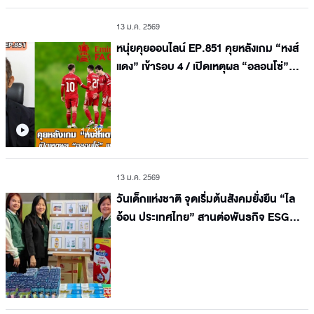
13 ม.ค. 2569
หนุ่ยคุยออนไลน์ EP.851 คุยหลังเกม “หงส์
แดง” เข้ารอบ 4 / เปิดเหตุผล “อลอนโซ่”
แยกทาง “ชุดขาว”
17.32
13 ม.ค. 2569
วันเด็กแห่งชาติ จุดเริ่มต้นสังคมยั่งยืน “ไล
อ้อน ประเทศไทย” สานต่อพันธกิจ ESG
ดูแลสุขภาพเด็กไทยเพื่ออนาคต