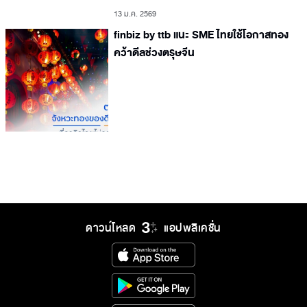
13 ม.ค. 2569
finbiz by ttb แนะ SME ไทยใช้โอกาสทอง
คว้าดีลช่วงตรุษจีน
ดาวน์โหลด
แอปพลิเคชั่น