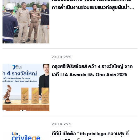
การดำเนินงานซ่อมแซมแนวท่อสูบผันน้ำ
คลองพระองค์ไชยานุชิต - อ่างเก็บน้ำบาง
พระ
20 ม.ค. 2569
กรุงศรีเฟิร์สช้อยส์ คว้า 4 รางวัลใหญ่ จาก
เวที LIA Awards และ One Asia 2025
20 ม.ค. 2569
ทีทีบี เปิดตัว “ttb privilege ความสุข ที่