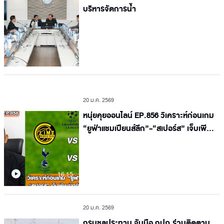
บริหารจัดการน้ำ
20 ม.ค. 2569
หนุ่ยคุยออนไลน์ EP.856 วิเคราะห์ก่อนเกม
“ยูฟ่าแชมเปียนส์ลีก”-“สเปอร์ส” เจ็บเพียบ
เปิดรังรับ “ดอร์ทมุนด์”
16.15
20 ม.ค. 2569
กรมชลประทาน จับมือ กปภ.ร่วมติดตาม