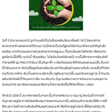
วันที่ 5 มิถุนายนของทุกปี ถูกกำหนดให้เป็นวันสิ่งแวดล้อมโลกมาตั้งแต่ปี 1972 โดยองค์การ
สหประชาชาติ ตลอดหลายปีที่ผ่านมา วันนี้กลายเป็นวันที่ผู้คนทั่วโลกหันมาให้ความสำคัญกับสิ่ง
แวดล้อม ผ่านกิจกรรมและการรณรงค์หลากหลายรูปแบบ ทั้งออนไลน์และในชีวิตจริง เพื่อช่วยกัน
ดูแลโลกใบนี้ให้ดีขึ้น ทุกวันนี้ “สิ่งแวดล้อม” ไม่ใช่เรื่องไกลตัวอีกต่อไป เราเห็นได้จากอากาศร้อนจัดที่
ทำลายสถิติ ฝุ่น PM2.5 ที่กลับมาเป็นปัญหาซ้ำ ๆ หรือภัยธรรมชาติที่เกิดบ่อยและรุนแรงขึ้น สิ่งเหล่า
นี้กำลังบอกเราว่า โลกไม่ได้อยู่แค่ในช่วงเตือนภัย แต่กำลังเผชิญวิกฤตอย่างจริงจัง หลายพื้นที่ทั่วโลก
รวมถึงประเทศไทย เริ่มเห็นผลกระทบชัดเจนขึ้น ฤดูร้อนยาวนานขึ้น ฝนตกไม่ตรงฤดูกาล น้ำท่วมฉับ
พลันหรือภัยแล้งก็เกิดบ่อยกว่าเดิม ขณะเดียวกัน ปัญหามลพิษทางอากาศยังคงกระทบต่อสุขภาพ
ของคนทุกวัย และทรัพยากรธรรมชาติอย่างน้ำสะอาดหรือพื้นที่สีเขียวก็ค่อย ๆ ลดลง
สำหรับปี 2026 นี้ ประเทศอาเซอร์ไบจานจะเป็นเจ้าภาพจัดงาน ณ กรุงบากู โดยเน้นย้ำว่าการแก้
ปัญหาสภาพภูมิอากาศไม่ใช่แค่เรื่องของการลดคาร์บอนเท่านั้น แต่ยังรวมถึงการปรับวิธีคิด การใช้
ชีวิต และการสร้างความสัมพันธ์ที่สมดุลกับธรรมชาติ เพื่อให้เราอยู่กับโลกใบนี้ได้อย่างยั่งยืน สิ่ง