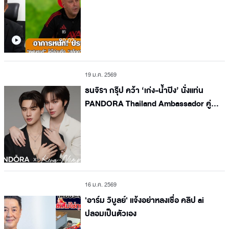
"สล็อต" หลังเกมเจ๊ารองบ๊วย
20.02
19 ม.ค. 2569
ธนจิรา กรุ๊ป คว้า ‘เก่ง-น้ำปิง’ นั่งแท่น
PANDORA Thailand Ambassador คู่
แรกของไทย เชื่อมโยงคอมมูนิตี้ สร้างความ
หมายในทุกช่วงเวลา
16 ม.ค. 2569
'อาร์ม วิบูลย์' แจ้งอย่าหลงเชื่อ คลิป ai
ปลอมเป็นตัวเอง