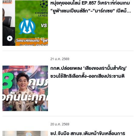
หนุ่ยคุยออนไลน์ EP.857 วิเคราะห์ก่อนเกม
“ยูฟ่าแชมเปียนส์ลีก”-“มาร์กเซย” เปิดบ้าน
รับ “ลิเวอร์พูล”
17.49
21 ม.ค. 2569
กกต.ปล่อยเพลง ‘เสียงของเรานั้นสำคัญ’
ชวนใช้สิทธิเลือกตั้ง-ออกเสียงประชามติ
20 ม.ค. 2569
ชป.จับมือ สทนช.เดินหน้าขับเคลื่อนการ