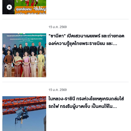
16.57
15 ม.ค. 2569
"ซาบีดา" เปิดเสวนาเผยแพร่ และถ่ายทอด
องค์ความรู้ชุดไทยพระราชนิยม และ
นิทรรศการเทิดพระเกียรติ สมเด็จพระนาง
เจ้าสิริกิติ์ พระบรมราชินีนาถ พระบรมราช
ชนนีพันปีหลวง
15 ม.ค. 2569
ในหลวง-ราชินี ทรงห่วงใยเหตุเครนถล่มใส่
รถไฟ ทรงรับผู้บาดเจ็บ เป็นคนไข้ใน
พระบรมราชานุเคราะห์