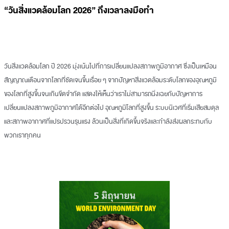
“วันสิ่งแวดล้อมโลก 2026” ถึงเวลาลงมือทำ
วันสิ่งแวดล้อมโลก ปี 2026 มุ่งเน้นไปที่การเปลี่ยนแปลงสภาพภูมิอากาศ ซึ่งเป็นเหมือน
สัญญาณเตือนจากโลกที่ชัดเจนขึ้นเรื่อย ๆ จากปัญหาสิ่งแวดล้อมระดับโลกของอุณหภูมิ
ของโลกที่สูงขึ้นจนเกินขีดจำกัด แสดงให้เห็นว่าเราไม่สามารถนิ่งเฉยกับปัญหาการ
เปลี่ยนแปลงสภาพภูมิอากาศได้อีกต่อไป อุณหภูมิโลกที่สูงขึ้น ระบบนิเวศที่เริ่มเสียสมดุล
และสภาพอากาศที่แปรปรวนรุนแรง ล้วนเป็นสิ่งที่เกิดขึ้นจริงและกำลังส่งผลกระทบกับ
พวกเราทุกคน