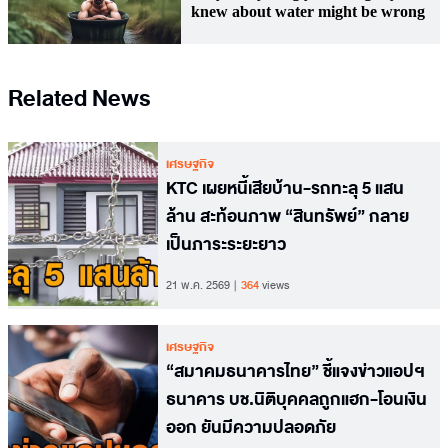
Related News
เศรษฐกิจ
KTC เผยหนี้เสียบ้าน-รถทะลุ 5 แสน
ล้าน สะท้อนภาพ “สินทรัพย์” กลาย
เป็นภาระระยะยาว
21 พ.ค. 2569
364
views
เศรษฐกิจ
“สมาคมธนาคารไทย” ชี้แจงข่าวแอปฯ
ธนาคาร บช.นิติบุคคลถูกแฮก-โอนเงิน
ออก ยันมีความปลอดภัย