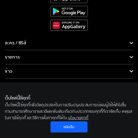
ละคร / ซีรีส์
ละคร/ซีรีส์
รายการ
ซีรีส์นานาชาติ
รายการทั้งหมด
ข่าว
การ์ตูน & เกม
ข่าวทั้งหมด
LIVE
รายการข่าว
ทีวีออนไลน์
เว็บไซต์นี้ใช้คุกกี้
เกี่ยวกับเรา
เว็บไซต์นี้ใช้คุกกี้เพื่อวัตถุประสงค์ในการปรับปรุงประสบการณ์ของผู้ใช้ให้ดียิ่งขึ้น
ข่าวประชาสัมพันธ์
BEC World
ท่านสามารถศึกษารายละเอียดเพิ่มเติมเกี่ยวกับประเภทของคุกกี้ที่เราจัดเก็บ เหตุผล
ติดตามเราได้ที่
ในการใช้คุกกี้ และวิธีการตั้งค่าคุกกี้ได้ใน
นโยบายคุกกี้
รู้จักเรา
ยอมรับ
© 2020 Bangkok Entertainment Co.,Ltd. All Rights Reserved.
นโยบายด้านลิขสิทธิ์
Powered by BECi Corporation Ltd.