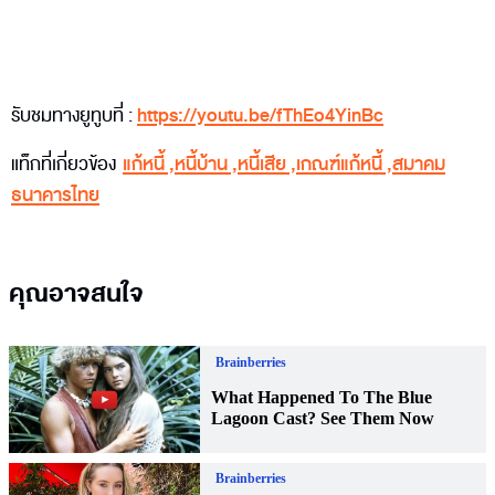
รับชมทางยูทูบที่ :
https://youtu.be/fThEo4YinBc
แท็กที่เกี่ยวข้อง
แก้หนี้
,
หนี้บ้าน
,
หนี้เสีย
,
เกณฑ์แก้หนี้
,
สมาคม
ธนาคารไทย
คุณอาจสนใจ