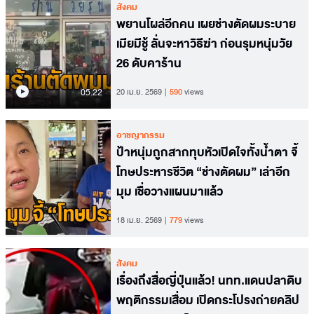
สังคม
พยานโผล่อีกคน เผยช่างตัดผมระบาย
เมียมีชู้ ลั่นจะหาวิธีฆ่า ก่อนรุมหนุ่มวัย
26 ดับคาร้าน
05.22
20 เม.ย. 2569
590
views
อาชญากรรม
ป้าหนุ่มถูกสากทุบหัวเปิดใจทั้งน้ำตา จี้
โทษประหารชีวิต “ช่างตัดผม” เล่าอีก
มุม เชื่อวางแผนมาแล้ว
18 เม.ย. 2569
779
views
สังคม
เรื่องถึงสื่อญี่ปุ่นแล้ว! นทท.แดนปลาดิบ
พฤติกรรมเสื่อม เปิดกระโปรงถ่ายคลิป