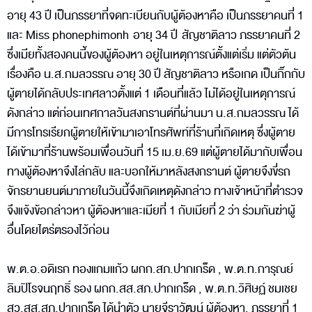
อายุ 43 ปี เป็นภรรยาที่จดทะเบียนกับผู้ต้องหาคือ เป็นภรรยาคนที่ 1
และ Miss phonephimonh อายุ 34 ปี สัญชาติลาว ภรรยาคนที่ 2
ซึ่งเมียทั้งสองคนนี้ของผู้ต้องหา อยู่ในเหตุการณ์ตั้งแต่เริ่ม แต่ตัวต้น
เรื่องคือ น.ส.กมลวรรณ อายุ 30 ปี สัญชาติลาว หรือเกด เป็นกิ๊กกับ
ผู้ตายได้กลับประเทศลาวตั้งแต่ 1 เดือนที่แล้ว ไม่ได้อยู่ในเหตุการณ์
ดังกล่าว แต่ก่อนเทศกาลวันสงกรานต์ที่ผ่านมา น.ส.กมลวรรณ ได้
มีการโทรเรียกผู้ตายให้เข้ามาเอาโทรศัพท์ที่ร้านที่เกิดเหตุ ซึ่งผู้ตาย
ได้เข้ามาที่ร้านพร้อมเพื่อนวันที่ 15 เม.ย.69 แต่ผู้ตายได้มากับเพื่อน
ทางผู้ต้องหาจึงไล่กลับ และบอกให้มาหลังสงกรานต์ ผู้ตายจึงขี่รถ
จักรยานยนต์มาภายในวันนี้จึงเกิดเหตุดังกล่าว ทางเจ้าหน้าที่ตำรวจ
จึงแจ้งข้อกล่าวหา ผู้ต้องหาและเมียที่ 1 กับเมียที่ 2 ว่า ร่วมกันฆ่าผู้
อื่นโดยไตร่ตรองไว้ก่อน
พ.ต.อ.อดิเรก ทองแกมแก้ว ผกก.สภ.ปากเกร็ด , พ.ต.ท.การุณย์
ลิมปิโรจนฤทธิ์ รอง ผกก.สส.สภ.ปากเกร็ด , พ.ต.ท.วิศิษฏ์ ชมเชย
สว.สส.สภ.ปากเกร็ด ได้นำตัว นายจีราวัฒน์ ผู้ต้องหา, ภรรยาที่ 1