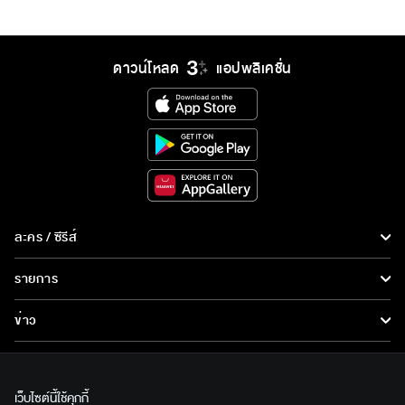
ดาวน์โหลด
แอปพลิเคชั่น
ละคร / ซีรีส์
ละคร/ซีรีส์
รายการ
ซีรีส์นานาชาติ
รายการทั้งหมด
ข่าว
การ์ตูน & เกม
ข่าวทั้งหมด
LIVE
รายการข่าว
ทีวีออนไลน์
เว็บไซต์นี้ใช้คุกกี้
เกี่ยวกับเรา