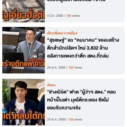
4 มิ.ย. 2568
184
views
เลือกตั้งและการเมือง
“สุรเชษฐ์” แฉ “คมนาคม” ของบสร้าง
ตึกสำนักปลัดฯ ใหม่ 3,832 ล้าน
อลังการแพงกว่าตึก สตง.ที่ถล่ม
29 พ.ค. 2568
155
views
สังคม
"ช่างเบิร์ด" ฟาด "ผู้ว่าฯ สตง." หลบ
หน้าเป็นเต่า มุดใต้กระดอง ซัดไม่
ยอมรับความจริง
20 พ.ค. 2568
126
views