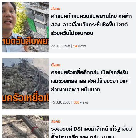
สังคม
ศาลนัดกำหนดวันสืบพยานใหม่ คดีตึก
สตง. อาจเลื่อนวันกระชั้นชิดขึ้น โจทก์
ร่วมหวั่นไม่รอบคอบ
22 ธ.ค. 2568
94
views
สังคม
ครอบครัวเหยื่อตึกถล่ม เปิดใจหลังรับ
เงินช่วยเหลือ เผย สตง.ไร้เยียวยา มีแค่
ช่วยงานศพ 1 หมื่นบาท
15 มิ.ย. 2568
388
views
สังคม
รองอธิบดี DSI เผยมีเจ้าหน้าที่รัฐ เอี่ยว
ฮั้วประมูลตึก สตง.ถล่ม 70 คน