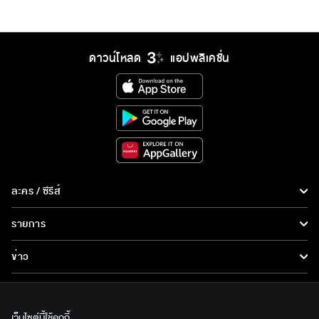
ดาวน์โหลด
แอปพลิเคชั่น
ละคร / ซีรีส์
ละคร/ซีรีส์
รายการ
ซีรีส์นานาชาติ
รายการทั้งหมด
ข่าว
การ์ตูน & เกม
ข่าวทั้งหมด
LIVE
รายการข่าว
ทีวีออนไลน์
เว็บไซต์นี้ใช้คุกกี้