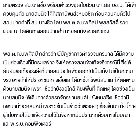
สายตรวจ สน.บางซื่อ พร้อมตำรวจชุดสืบสวน บก.สส.บช.น. ได้เข้า
ควบคุมตัว นายสมนิจ ได้ที่สถานีขนส่งหมอชิต ก่อนควบคุมตัวไป
สอบปากคำที่ สน.บางซื่อ โดย พล.ต.ต.นพศิลป์ พูลสวัสดิ์ รอง
ผบช.น. ได้เดินทางสอบปากคำ นายสมนิจ ด้วยตัวเอง
พล.ต.ต.นพศิลป์ กล่าวว่า ผู้บัญชาการตำรวจนครบาล ได้มีความ
เป็นห่วงเรื่องที่มีกระแสข่าว จึงให้ตรวจสอบข้อเท็จจริงกรณีนี้ ซึ่งได้
ยืนยันข้อเท็จจริงสิ่งที่นายสมนิจ ให้ข่าวออกไปเป็นเท็จ ไม่เป็นความ
จริง อาจทำให้ประชาชนหลงเชื่อและได้มาซึ่งทรัพย์สิน และให้ติดตาม
ตัวนายสมนิจ เพราะเชื่อว่ายังอยู่ใกล้เคียงพื้นที่เกิดเหตุ โดยช่วงเย็น
นายสมนิจ ได้เดินทางด้วยรถจักรยานยนต์ไปยังหมอชิต เชื่อว่ามี
เจตนาน่าจะหลบหนี เพราะเริ่มเป็นข่าวว่าตัวเองกุเรื่องขึ้นมา ทั้งนี้ทาง
ผู้เสียหายได้มาแจ้งความไว้ในข้อหาหมิ่นประมาทด้วยการโฆษณา
และพ.ร.บ.คอมพิวเตอร์