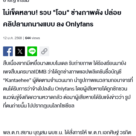
อาชญากรรม
ไม่เข็ดหลาบ! รวบ "โอม" ช่างภาพดัง ปล่อย
คลิปลามกนางแบบ ลง Onlyfans
12 ม.ค. 2568
644
views
สืบเนื่องจากมีเหยื่อนางแบบโมเดล รับถ่ายภาพ ได้ร้องเรียนมายัง
เพจสืบนครบาลIDMB ว่าได้ถูกช่างภาพแอปพลิเคชันชื่อบัญชี
“Kantaehee” ผู้ติดตามจำนวนมาก นำรูปภาพแนวลามกอนาจารที่
ตนได้รับการว่าจ้างไปลงใน Onlyfans โดยผู้เสียหายได้ถูกชักชวน
แนวข่มขู่จึงเกิดความหวาดกลัว ต่อมาผู้เสียหายได้รับแจ้งข่าวว่า รูป
ที่ตนถ่ายนั้น ไปปรากฎบนโลกโซเชียล
พล.ต.ท.สยาม บุญสม ผบช.น. ได้สั่งการให้ พ.ต.ท.เอกศิษฐ์ วรกิต