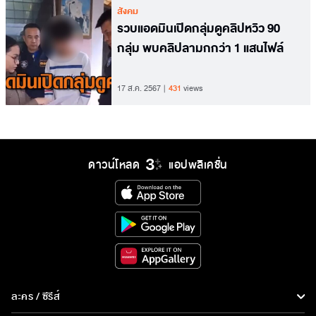
สังคม
รวบแอดมินเปิดกลุ่มดูคลิปหวิว 90
กลุ่ม พบคลิปลามกกว่า 1 แสนไฟล์
17 ส.ค. 2567
431
views
ดาวน์โหลด
แอปพลิเคชั่น
ละคร / ซีรีส์