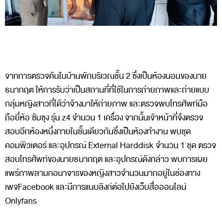
จากการตรวจค้นในบ้านพักบริเวณชั้น 2 ซึ่งเป็นห้องนอนของนาย
ธนากฤต ให้การรับว่าเป็นสถานที่ที่ใช้ในการถ่ายภาพและถ่ายแบบ
กลุ่มหญิงสาวที่ได้ว่าจ้างมาให้ถ่ายภาพ และตรวจพบโทรศัพท์มือ
ถือยี่ห้อ ซัมซุง รุ่น z4 จำนวน 1 เครื่อง จากนั้นเจ้าหน้าที่จึงตรวจ
สอบอีกห้องหนึ่งภายในชั้นเดียวกันซึ่งเป็นห้องทำงาน พบชุด
คอมพิวเตอร์ และอุปกรณ์ External Harddisk จำนวน 1 ชุด ตรวจ
สอบโทรศัพท์ของนายธนากฤต และอุปกรณ์ดังกล่าว พบการเผย
แพร่ภาพลามกอนาจารของหญิงสาวจำนวนมากอยู่ในช่องทาง
เพจFacebook และมีการแนบลิงก์ต่อไปยังเว็บสื่อออนไลน์
Onlyfans