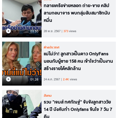
ทลายเครือข่ายหลอก ถ่าย-ขาย คลิป
ลามกอนาจาร พบกลุ่มลับสมาชิกนับ
หมื่น
03.55
28 พ.ย. 2567
373
views
ต่างประเทศ
แม่ไม่ว่า! ลูกสาวเป็นดาว OnlyFans
นอนกับผู้ชาย 158 คน เข้าใจว่าเป็นงาน
สร้างรายได้หลักล้าน
01.28
24 ต.ค. 2567
2.4K
views
สังคม
รวบ "เจมส์ ทศกัณฐ์" จับขังลูกสาววัย
14 ปี บังคับทำ Onlyfans ขืนใจ 7 วัน 7
คืน