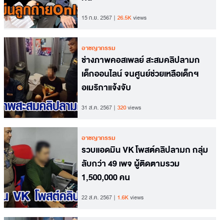
15 ก.ย. 2567
26.5K
views
อาชญากรรม
ช่างภาพคอสเพลย์ สะสมคลิปลามก
เด็กออนไลน์ จนศูนย์ช่วยเหลือเด็กฯ
อเมริกาแจ้งจับ
31 ส.ค. 2567
320
views
อาชญากรรม
รวบแอดมิน VK โพสต์คลิปลามก กลุ่ม
ลับกว่า 49 เพจ ผู้ติดตามรวม
1,500,000 คน
22 ส.ค. 2567
1.6K
views