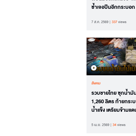
ซ้ำเจอปืนอีกกระบอก
7 ส.ค. 2569
337
views
สังคม
รวบชายไทย ซุกน้ำมั
1,260 ลิตร ท้ายกระ
น้ำแข็ง เตรียมข้ามแ
เมียนมา
5 เม.ย. 2569
34
views