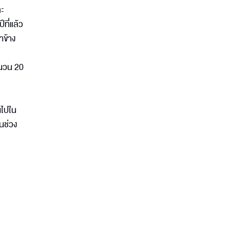
ละ
ที่แล้ว
าข้าง
ำนวน 20
นไปใน
นช่วง