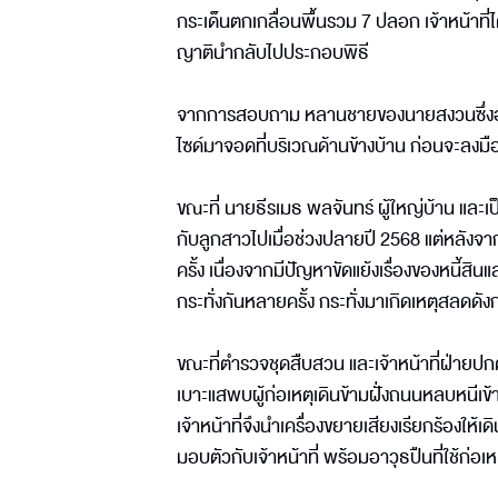
กระเด็นตกเกลื่อนพื้นรวม 7 ปลอก เจ้าหน้าที
ญาตินำกลับไปประกอบพิธี
จากการสอบถาม หลานชายของนายสงวนซึ่งอยู่ในที
ไซด์มาจอดที่บริเวณด้านข้างบ้าน ก่อนจะลงมือ
ขณะที่ นายธีรเมธ พลจันทร์ ผู้ใหญ่บ้าน และเป็
กับลูกสาวไปเมื่อช่วงปลายปี 2568 แต่หลังจ
ครั้ง เนื่องจากมีปัญหาขัดแย้งเรื่องของหนี้สิ
กระทั่งกันหลายครั้ง กระทั่งมาเกิดเหตุสลดดังก
ขณะที่ตำรวจชุดสืบสวน และเจ้าหน้าที่ฝ่ายปกค
เบาะแสพบผู้ก่อเหตุเดินข้ามฝั่งถนนหลบหนีเข้
เจ้าหน้าที่จึงนำเครื่องขยายเสียงเรียกร้องให
มอบตัวกับเจ้าหน้าที่ พร้อมอาวุธปืนที่ใช้ก่อ