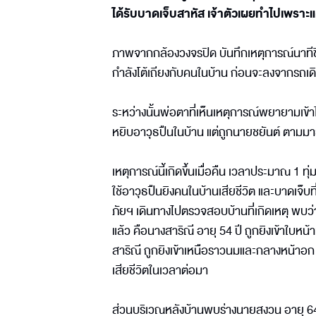
ได้รับบาดเจ็บสาหัส เจ้าตัวเผยทำไปเพราะแ
ภาพจากกล้องวงจรปิด บันทึกเหตุการณ์นาทีชีวิ
กำลังโต้เถียงกับคนในบ้าน ก่อนจะลงจากรถเดิ
ระหว่างนั้นพ่อตาที่เห็นเหตุการณ์พยายามเข
หยิบอาวุธปืนในบ้าน แต่ถูกนายชยันต์ ตามมายิง
เหตุการณ์นี้เกิดขึ้นเมื่อคืน เวลาประมาณ 1 
ใช้อาวุธปืนยิงคนในบ้านเสียชีวิต และบาดเจ็บ
ภัยฯ เดินทางไปตรวจสอบบ้านที่เกิดเหตุ พบว่
แล้ว คือนางสาริณี อายุ 54 ปี ถูกยิงเข้าใบห
สาริณี ถูกยิงเข้าเหนือราวนมและกลางหน้าอก 
เสียชีวิตในเวลาต่อมา
ส่วนบริเวณหลังบ้านพบร่างนายสงวน อายุ 64 