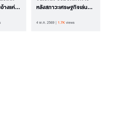
งอ้างแค่
หลังสภาวะเศรษฐกิจเล่น
งานหนัก
s
4 พ.ค. 2569
1.7K
views