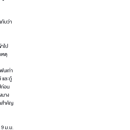
นกับว่า
้าไป
เหตุ
แฟนเก่า
 และกู้
ปก่อน
องนาง
ุดสำคัญ
 9 ม.ม.