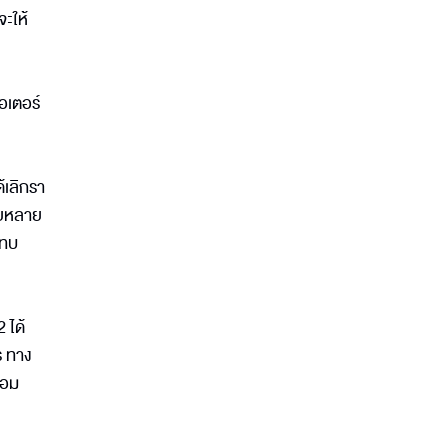
จะให้
อเตอร์
้เลิกรา
ายหลาย
ะทบ
 ได้
ร ทาง
ยอม