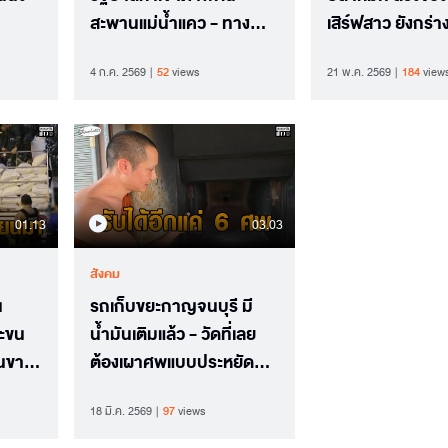
สะพานแม่น้ำแคว - ทาง
เสิร์ฟสาว ยังกร่า
รถไฟสายมรณะ เป็นมรดก
เรื่องธรรมดา
4 ก.ค. 2569
52
views
21 พ.ค. 2569
184
view
โลก
01.13
03.03
สังคม
น
รถเก็บขยะกาญจนบุรี มี
บะขน
น้ำมันเติมแล้ว - วัดที่เลย
ดนขาย
ต้องเผาศพแบบประหยัด
น้ำมัน
18 มี.ค. 2569
97
views