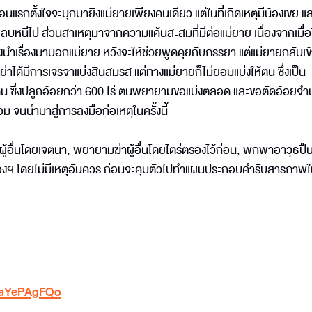
ตอนแรกตั้งใจจะบุกมายิงแม่ยายเพียงคนเดียว แต่ในที่เกิดเหตุมีน้องเขย แ
หลบหนีไป ส่วนสาเหตุมาจากความแค้นสะสมที่มีต่อแม่ยาย เนื่องจากเมื่อปี
งนำเรื่องมาบอกแม่ยาย หวังจะให้ช่วยพูดคุยกับภรรยา แต่แม่ยายกลับเข้
ย่าได้มีการเจรจาแบ่งสินสมรส แต่ทางแม่ยายก็ไม่ยอมแบ่งให้ตน ซึ่งเป็น
่ดิน ซึ่งปลูกอ้อยกว่า 600 ไร่ ตนพยายามขอแบ่งตลอด และขอตัดอ้อยจ
ยอม จนนำมาสู่การลงมือก่อเหตุในครั้งนี้
ฆ่าผู้อื่นโดยเจตนา, พยายามฆ่าผู้อื่นโดยไตร่ตรองไว้ก่อน, พกพาอาวุธปื
มืองฯ โดยไม่มีเหตุอันควร ก่อนจะคุมตัวไปทำแผนประกอบคำรับสารภาพใ
zhaYePAgFQo