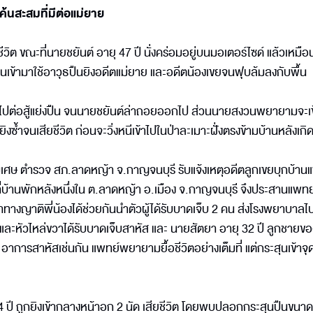
ค้นสะสมที่มีต่อแม่ยาย
ต ขณะที่นายชยันต์ อายุ 47 ปี นั่งคร่อมอยู่บนมอเตอร์ไซด์ แล้วเหมือ
นเข้ามาใช้อาวุธปืนยิงอดีตแม่ยาย และอดีตน้องเขยจนฟุบล้มลงกับพื้น
้าไปต่อสู้แย่งปืน จนนายชยันต์ล่าถอยออกไป ส่วนนายสงวนพยายามจะเข
ซ้ำจนเสียชีวิต ก่อนจะวิ่งหนีเข้าไปในป่าละเมาะฝั่งตรงข้ามบ้านหลังเกิด
ทุ่มเศษ ตำรวจ สภ.ลาดหญ้า จ.กาญจนบุรี รับแจ้งเหตุอดีตลูกเขยบุกบ้าน
ที่บ้านพักหลังหนึ่งใน ต.ลาดหญ้า อ.เมือง จ.กาญจนบุรี จึงประสานแพทย์
าทางญาติพี่น้องได้ช่วยกันนำตัวผู้ได้รับบาดเจ็บ 2 คน ส่งโรงพยาบาลไ
น้าและหัวไหล่ขวาได้รับบาดเจ็บสาหัส และ นายสัตยา อายุ 32 ปี ลูกชายข
อาการสาหัสเช่นกัน แพทย์พยายามยื้อชีวิตอย่างเต็มที่ แต่กระสุนเข้าจ
ปี ถูกยิงเข้ากลางหน้าอก 2 นัด เสียชีวิต โดยพบปลอกกระสุนปืนขนาด