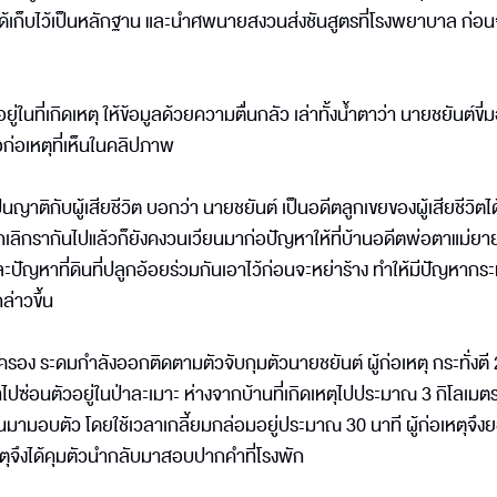
่ได้เก็บไว้เป็นหลักฐาน และนำศพนายสงวนส่งชันสูตรที่โรงพยาบาล ก่อน
่เกิดเหตุ ให้ข้อมูลด้วยความตื่นกลัว เล่าทั้งน้ำตาว่า นายชยันต์ขี่ม
ก่อเหตุที่เห็นในคลิปภาพ
นญาติกับผู้เสียชีวิต บอกว่า นายชยันต์ เป็นอดีตลูกเขยของผู้เสียชีวิตได
ากเลิกรากันไปแล้วก็ยังคงวนเวียนมาก่อปัญหาให้ที่บ้านอดีตพ่อตาแม่ย
นและปัญหาที่ดินที่ปลูกอ้อยร่วมกันเอาไว้ก่อนจะหย่าร้าง ทำให้มีปัญหากร
ล่าวขึ้น
รอง ระดมกำลังออกติดตามตัวจับกุมตัวนายชยันต์ ผู้ก่อเหตุ กระทั่งตี 2
าไปซ่อนตัวอยู่ในป่าละเมาะ ห่างจากบ้านที่เกิดเหตุไปประมาณ 3 กิโลเมต
้เดินมามอบตัว โดยใช้เวลาเกลี้ยมกล่อมอยู่ประมาณ 30 นาที ผู้ก่อเหตุจึง
เหตุจึงได้คุมตัวนำกลับมาสอบปากคำที่โรงพัก