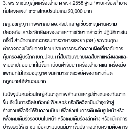
3. พระราชบัญญัติเครื่องสำอาง พ.ศ.2558 ฐาน “ขายเครื่องสำอาง
ที่มิได้จดแจ้ง” ระวางโทษปรับไม่เกิน 20,000 บาท
ภญ.อรัญญา เทพพิทักษ์ ผอ.ศรป. และผู้เชี่ยวชาญด้านความ
ปลอดภัยและประสิทธิผลของยาและการใช้ยา กล่าวว่า ปฏิบัติการใน
ครั้งนี้ สำนักงานคณะกรรมการอาหารและยา (อย.) ขอขอบคุณ
ตำรวจกองบังคับการปราบปรามการกระทำความผิดเกี่ยวกับการ
คุ้มครองผู้บริโภค (บก.ปคบ.) ที่สืบสวนขยายผลสืบหาแหล่งผลิตและ
ขายยาปลอม ยาที่ไม่ขึ้นทะเบียนตำรับยา เครื่องสำอางและเครื่องมือ
แพทย์ที่ไม่ได้รับอนุญาต จนสามารถตรวจยึดของกลางที่ผิด
กฎหมายได้จำนวนมาก
ในปัจจุบันคนส่วนใหญ่หันมาดูภาพลักษณ์และรูปร่างตนเองกันมาก
ขึ้น ดังนั้นการฉีดโบท็อกซ์ ฟิลเลอร์ หรือฉีดวิตามินบำรุงเข้าสู่
ร่างกายเพื่อจึงได้รับความนิยม เพื่อช่วยในการเติมเต็มรูปหน้าหรือ
เพื่อเติมเต็มริ้วรอยบนใบหน้า หรือเติมเต็มร่องลึกต่าง หรือแม้แต่การ
บำรุงผิวให้กระชับ เมื่อความนิยมมีมากขึ้นประกอบกับความต้องการ