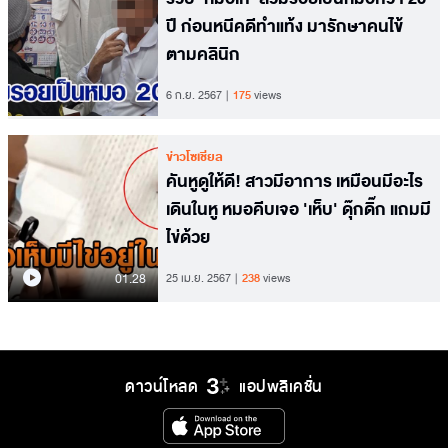
ปี ก่อนหนีคดีทำแท้ง มารักษาคนไข้
ตามคลินิก
6 ก.ย. 2567
175
views
ข่าวโซเชียล
คันหูดูให้ดี! สาวมีอาการ เหมือนมีอะไร
เดินในหู หมอคีบเจอ 'เห็บ' ดุ๊กดิ๊ก แถมมี
ไข่ด้วย
01.28
25 เม.ย. 2567
238
views
ดาวน์โหลด
แอปพลิเคชั่น