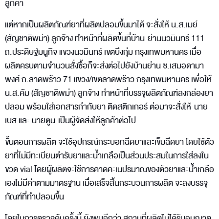
ลูกค้า
แต่หากเป็นผลิตภัณฑ์ยาที่ผลิตปลอมขึ้นมาได้ จะสั่งให้ น.ส.เมย์
(สัญชาติพม่า) ลูกจ้าง ทำหน้าที่ผลิตขึ้นที่บ้าน ย่านนวมินทร์ 111
ถ.ประดิษฐ์มนูกิจ แขวงนวมินทร์ เขตบึงกุ่ม กรุงเทพมหานคร เมื่อ
ผลิตครบตามจำนวนสั่งซื้อก็จะส่งต่อไปยังบ้านย่าน ซ.เสมอดามา
พงศ์ ถ.ลาดพร้าว 71 แขวง/เขตลาดพร้าว กรุงเทพมหานคร เพื่อให้
น.ส.คัม (สัญชาติพม่า) ลูกจ้าง ทำหน้าที่บรรจุผลิตภัณฑ์ลงกล่องยา
ปลอม พร้อมใส่เอกสารกำกับยา ติดสติกเกอร์ ต่อมาจะสั่งให้ นาย
เบส และ นายตูน เป็นผู้จัดส่งให้ลูกค้าต่อไป
ขั้นตอนการผลิต จะใช้อุปกรณ์กระบอกฉีดยาและเข็มฉีดยา โดยใช้ตัว
ยาที่ไม่มีทะเบียนตำรับยาและน้ำเกลือเป็นส่วนประสมในการใส่ลงใน
ขวด vial โดยผู้ผลิตจะใช้การคาดคะเนปริมาณของตัวยาและน้ำเกลือ
เองไม่มีค่าตามมาตรฐาน เมื่อเสร็จสิ้นกระบวนการผลิต จะลงบรรจุ
ภัณฑ์ที่ทำปลอมขึ้น
โดยในการตรวจค้นครั้งนี้ ยังพบอีกว่า สถานที่ผลิตไม่ได้รับอนุญาต