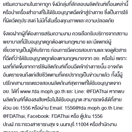
เสริมความงามในราคาถูก จึงมีกลุ่มที่ลักลอบผลิตภัณฑ์เถื่อนเหล่านี้
หรือนำเครื่องสำอางที่ไม่ได้รับอนุญาตฉีดเข้าสู่ร่างกาย ซึ่งเป็นการใช้
ที่ผิดวัตถุประสงค์ ไม่มีทั้งในเรื่องคุณภาพและความปลอดภัย
จึงขอฝากผู้ที่ต้องการเสริมความงาม ควรเลือกรับบริการจากสถาน
พยาบาลที่มีใบอนุญาตถูกต้องตามกฎหมาย และมีแพทย์ผู้
เชี่ยวชาญเป็นผู้ให้บริการ ก่อนการฉีดควรสอบถามและขอดูตัวสาร
ที่ฉีดที่ว่าได้รับอนุญาตถูกต้องตามกฎหมายจาก อย. หรือไม่ เพราะ
ผลที่เกิดขึ้นจากการใช้ผลิตภัณฑ์เถื่อนฉีดเข้าร่างกายนั้น อาจเกิด
อันตรายจนถึงแก่เสียชีวิตตามที่เคยปรากฎเป็นข่าวมาแล้ว ทั้งนี้ผู้
บริโภคสามารถตรวจสอบผลิตภัณฑ์สุขภาพที่ได้รับอนุญาตจาก
อย. ได้ที่ www.fda.moph.go.th และ Line: @FDAThai หากพบ
ผลิตภัณฑ์ที่ต้องสงสัยหรือไม่ได้รับอนุญาต สามารถแจ้งได้ที่สาย
ด่วน อย.1556 หรือผ่าน Email: 1556@fda.moph.go.th Line:
@FDAThai, Facebook: FDAThai หรือ ตู้ปณ.1556
ปณฝ.กระทรวงสาธารณสุข จ.นนทบุรี 11004 หรือสำนักงาน