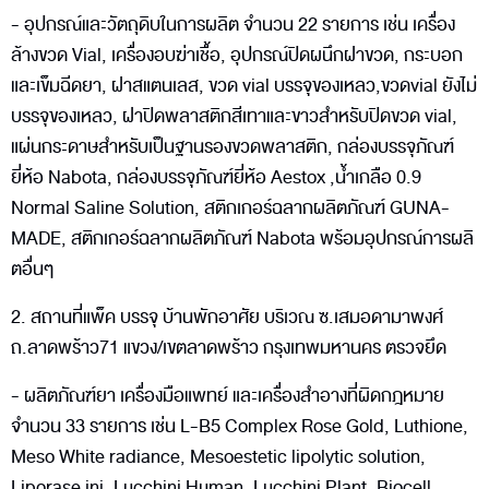
- อุปกรณ์และวัตถุดิบในการผลิต จำนวน 22 รายการ เช่น เครื่อง
ล้างขวด Vial, เครื่องอบฆ่าเชื้อ, อุปกรณ์ปิดผนึกฝาขวด, กระบอก
และเข็มฉีดยา, ฝาสแตนเลส, ขวด vial บรรจุของเหลว,ขวดvial ยังไม่
บรรจุของเหลว, ฝาปิดพลาสติกสีเทาและขาวสำหรับปิดขวด vial,
แผ่นกระดาษสำหรับเป็นฐานรองขวดพลาสติก, กล่องบรรจุภัณฑ์
ยี่ห้อ Nabota, กล่องบรรจุภัณฑ์ยี่ห้อ Aestox ,น้ำเกลือ 0.9
Normal Saline Solution, สติกเกอร์ฉลากผลิตภัณฑ์ GUNA-
MADE, สติกเกอร์ฉลากผลิตภัณฑ์ Nabota พร้อมอุปกรณ์การผลิ
ตอื่นๆ
2. สถานที่แพ็ค บรรจุ บ้านพักอาศัย บริเวณ ซ.เสมอดามาพงศ์
ถ.ลาดพร้าว71 แขวง/เขตลาดพร้าว กรุงเทพมหานคร ตรวจยึด
- ผลิตภัณฑ์ยา เครื่องมือแพทย์ และเครื่องสำอางที่ผิดกฎหมาย
จำนวน 33 รายการ เช่น L-B5 Complex Rose Gold, Luthione,
Meso White radiance, Mesoestetic lipolytic solution,
Liporase inj, Lucchini Human, Lucchini Plant, Biocell ,