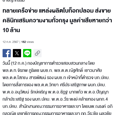
อาชญากรรม
ทลายเครือข่าย แหล่งผลิตโบท็อกปลอม ส่งขาย
คลินิกเสริมความงามทั่วกรุง มูลค่าเสียหายกว่า
10 ล้าน
12 ก.ค. 2567
182
views
วันนี้ (12 ก.ค.) กองบัญชาการตำรวจสอบสวนกลาง โดย
พล.ต.ท.จิรภพ ภูริเดช ผบช.ก. พล.ต.ต.ณัฐศักดิ์ เชาวนาศัย
พล.ต.ต.โสภณ สารพัฒน์ รอง ผบช.ก เจ้าหน้าที่ตำรวจ บก.ปคบ.
โดยการสั่งการของ พล.ต.ต.วิทยา ศรีประเสริฐภาพ ผบก.ปคบ.
พ.ต.อ.อนุวัฒน์ รักษ์เจริญ พ.ต.อ.ชัฏฐ นากแก้ว พ.ต.อ.ปัญญา
กล้าประเสริฐ รอง ผบก.ปคบ. พ.ต.อ.วีระพงษ์ คล้ายทอง ผกก.4
บก.ปคบ. สำนักงานคณะกรรมการอาหารและยา โดยนพ.ณรงค์ อภิ
กุลวณิช เลขาธิการคณะกรรมการอาหารและยา ภก.วีระชัย นลวชัย