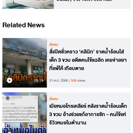
Related News
สังคม
สั่งปิดชั่วคราว ‘คลินิก’ ราดน้ำร้อนใส่
เด็ก 3 ขวบ อดีตคนไข้แฉอีก เคยจ่ายยา
ที่แพ้ให้ เกือบตาย
09.19
31 ต.ค. 2568
508
views
สังคม
เมียหมอโทรเคลียร์ หลังราดน้ำร้อนเด็ก
3 ขวบ อ้างช่วยแก้อาการชัก - คนไข้แห่
รีวิวหมอในตำนาน