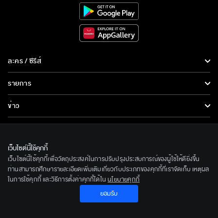
ละคร / ซีรีส์
ละคร/ซีรีส์
รายการ
ซีรีส์นานาชาติ
รายการทั้งหมด
ข่าว
การ์ตูน & เกม
ข่าวทั้งหมด
LIVE
รายการข่าว
ทีวีออนไลน์
เว็บไซต์นี้ใช้คุกกี้
เกี่ยวกับเรา
เว็บไซต์นี้ใช้คุกกี้เพื่อวัตถุประสงค์ในการปรับปรุงประสบการณ์ของผู้ใช้ให้ดียิ่งขึ้น
ข่าวประชาสัมพันธ์
BEC World
ท่านสามารถศึกษารายละเอียดเพิ่มเติมเกี่ยวกับประเภทของคุกกี้ที่เราจัดเก็บ เหตุผล
ติดตามเราได้ที่
ในการใช้คุกกี้ และวิธีการตั้งค่าคุกกี้ได้ใน
นโยบายคุกกี้
รู้จักเรา
ยอมรับ
© 2020 Bangkok Entertainment Co.,Ltd. All Rights Reserved.
นโยบายด้านลิขสิทธิ์
Powered by BECi Corporation Ltd.