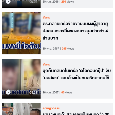
09.53
30 ต.ค. 2568
256
views
สังคม
ตร.ทลายเครือข่ายขายนมผงผู้สูงอายุ
ปลอม ตรวจยึดของกลางมูลค่ากว่า 4
ล้านบาท
19 พ.ย. 2567
285
views
สังคม
บุกค้นคลินิกในเครือ 'ดิไอคอนกรุ๊ป' จับ
'บอสเอก' แอบอ้างเป็นหมอรักษาคนไข้
04.28
16 ต.ค. 2567
86
views
อาชญากรรม
รวบ ‘หมอเก๊’ สวมรอยเป็นหมอกว่า 20