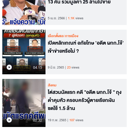
13 คัน รวมมูลค่า 25 ล้านไปขาย
5 เม.ย. 2566
1.1K
views
เลือกตั้งและการเมือง
เปิดหลักเกณฑ์ อภัยโทษ 'อดีต ผกก.โจ้'
เข้าข่ายหรือไม่ ?
04.15
9 มิ.ย. 2565
23
views
สังคม
ไต่สวนนัดแรก คดี "อดีต ผกก.โจ้ " ถุง
ดำคุมหัว ครอบครัวผู้ตายเรียกเงิน
ชดใช้ 1.5 ล้าน
02.32
19 ก.พ. 2565
107
views