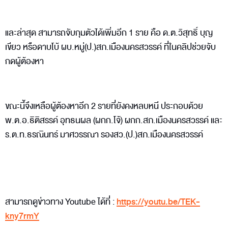
และล่าสุด สามารถจับกุมตัวได้เพิ่มอีก 1 ราย คือ ด.ต.วิสุทธิ์ บุญ
เขียว หรือดาบโบ้ ผบ.หมู่(ป.)สภ.เมืองนครสวรรค์ ที่ในคลิปช่วยจับ
กดผู้ต้องหา
ขณะนี้จึงเหลือผู้ต้องหาอีก 2 รายที่ยังคงหลบหนี ประกอบด้วย
พ.ต.อ.ธิติสรรค์ อุทธนผล (ผกก.โจ้) ผกก.สภ.เมืองนครสวรรค์ และ
ร.ต.ท.ธรณินทร์ มาศวรรณา รองสว.(ป.)สภ.เมืองนครสวรรค์
สามารถดูข่าวทาง Youtube ได้ที่ :
https://youtu.be/TEK-
kny7rmY