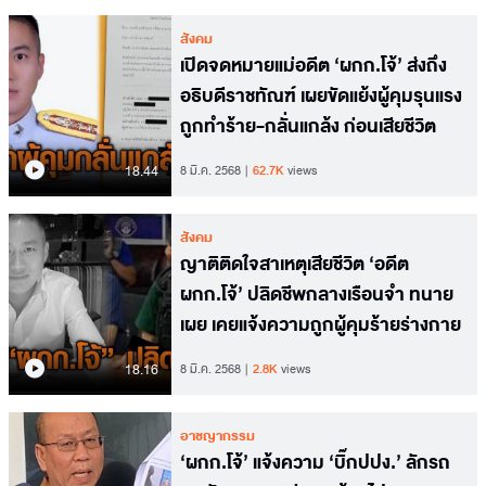
สังคม
เปิดจดหมายแม่อดีต ‘ผกก.โจ้’ ส่งถึง
อธิบดีราชทัณฑ์ เผยขัดแย้งผู้คุมรุนแรง
ถูกทำร้าย-กลั่นแกล้ง ก่อนเสียชีวิต
18.44
8 มี.ค. 2568
62.7K
views
สังคม
ญาติติดใจสาเหตุเสียชีวิต ‘อดีต
ผกก.โจ้’ ปลิดชีพกลางเรือนจำ ทนาย
เผย เคยแจ้งความถูกผู้คุมร้ายร่างกาย
18.16
8 มี.ค. 2568
2.8K
views
อาชญากรรม
‘ผกก.โจ้’ แจ้งความ ‘บิ๊กปปง.’ ลักรถ