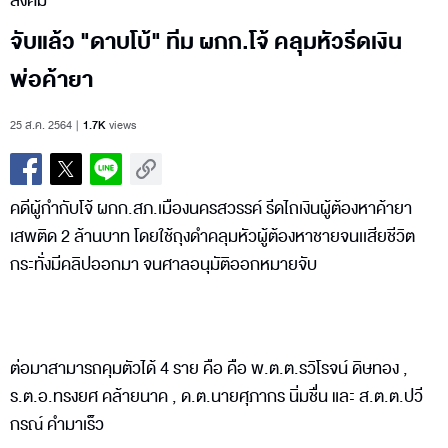
สังคม
จับแล้ว "ดาบโบ้" ทีม ผกก.โจ้ คลุมหัวรีดเงิน
พ่อค้ายา
25 ส.ค. 2564
1.7K
views
คดีผู้กำกับโจ้ ผกก.สภ.เมืองนครสวรรค์ รีดไถเงินผู้ต้องหาค้ายา
เสพติด 2 ล้านบาท โดยใช้ถุงดำคลุมหัวผู้ต้องหาชายจนเเสียชีวิต
กระทั่งมีคลิปออกมา จนศาลอนุมัติออกหมายจับ
ต่อมาสามารถคุมตัวได้ 4 ราย คือ คือ พ.ต.ต.รวิโรจน์ ดิษทอง ,
ร.ต.อ.ทรงยศ คล้ายนาค , ด.ต.นายศุภากร นิ่มชื่น และ ส.ต.ต.ปวี
กรณ์ คำมาเร็ว