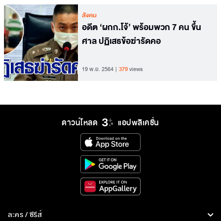
สังคม
อดีต ‘ผกก.โจ้’ พร้อมพวก 7 คน ขึ้น
ศาล ปฏิเสธข้อฆ่ารัดคอ
19 พ.ย. 2564
379
views
ดาวน์โหลด
แอปพลิเคชั่น
ละคร / ซีรีส์