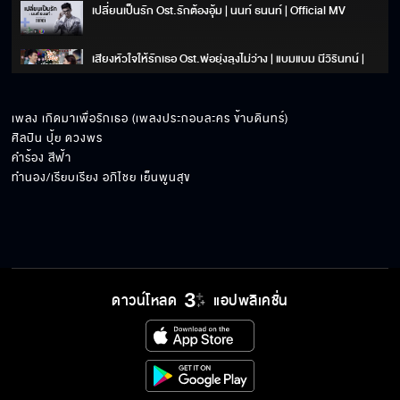
เปลี่ยนเป็นรัก Ost.รักต้องอุ้ม | นนท์ ธนนท์ | Official MV
เสียงหัวใจให้รักเธอ Ost.พ่อยุ่งลุงไม่ว่าง | แบมแบม นีวิรินทน์ |
Official MV
ใช่เธอใช่เลย Ost.พ่อยุ่งลุงไม่ว่าง | นนท์ ธนนท์ | Official MV
เพลง เกิดมาเพื่อรักเธอ (เพลงประกอบละคร ข้าบดินทร์) 

ศิลปิน ปุ้ย ดวงพร

อาย Ost.นางอาย | ซิดนี่ย์ & เทียร่า
คำร้อง สีฟ้า

ทำนอง/เรียบเรียง อภิไชย เย็นพูนสุข
หัวใจพาไป Ost. สามใบไม่เถา | กวาง อาริศา | Official MV
ดาวน์โหลด
แอปพลิเคชั่น