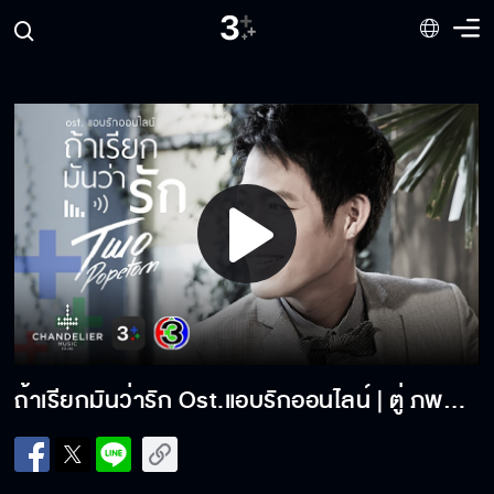
สุนทรญาณกิจ | Official MV
ตามรักคืนใจ Ost.ตามรักคืนใจ | จิ๊บ ปิยธิดา | Official MV
เหตุผลของคนไม่ดี Ost.สองหัวใจนี้เพื่อเธอ | โอปอ ประพุทธ์ |
Official MV
จนกว่าฟ้าจะเป็นใจ Ost.กำไลมาศ | พีทพล | Official MV
You are my love Ost.กามเทพหรรษา | กลม อรวี | Official
MV
Play
รักนิรันดร์ Ost.เจ้าบ้านเจ้าเรือน | โจ้ ธณรัฐ ปิ่นเวหา | Official
Video
MV
ปรารถนาของพระจันทร์ Ost.ลิขิตแห่งจันทร์ | เบียร์ ภัสรนันท์ |
Official MV
ถ้าเรียกมันว่ารัก Ost.แอบรักออนไลน์ | ตู่ ภพธร สุนทรญาณกิจ | Official MV
หมดหัวใจ Ost.เสน่ห์นางงิ้ว | จิ๊บ ปิยธิดา | Official MV
คนที่รักจริง Ost.ไข่มุกมังกรไฟ | หนอยแน่ ณรัชต์หทัย |
Official MV