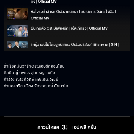
กิจ | Official MV
หัวใจรอคำว่ารัก Ost.รากนครา l กัน นภัทร อินทร์ใจเอื้อ l
Official MV
ฝันเกินตัว Ost.มีเพียงรัก | เอิ๊ต ภัทรวี | Official MV
แค่รู้ว่าฉันไม่ได้อยู่คนเดียว Ost.วัยแสบสาแหรกขาด | SIN |
Official MV
ถ้าเรียกมันว่ารักOst.แอบรักออนไลน์ 

ศิลปิน ตู่ ภพธร สุนทรญาณกิจ

คำร้อง ณรงค์วิทย์ เตชะธนะวัฒน์

ทำนอง/เรียบเรียง จักรกฤษณ์ มัฆนาโส
ดาวน์โหลด
แอปพลิเคชั่น