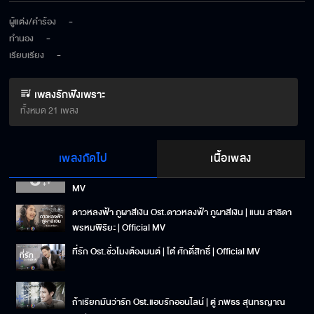
เกิดมาเพื่อรักเธอ Ost.ข้าบดินทร์ | ปุ้ย ดวงพร | Official MV
ผู้แต่ง/คำร้อง
-
ทำนอง
-
เรียบเรียง
-
คำรักคำแรก Ost.เพลงประกอบละครซีรีส์ชุดแม่ของแผ่นดิน |
ธีรนัยน์ ณ หนองคาย | Official MV
เพลงรักฟังเพราะ
รักไหมไม่รู้ Ost.หน่วยลับสลับเลิฟ | โจ๊ก โซคูล | Official MV
ทั้งหมด 21 เพลง
รักไม่มีวันตาย Ost.เล่ห์บรรพกาล | กัน นภัทร | Official MV
เพลงถัดไป
เนื้อเพลง
หนึ่งคำที่รอ Ost.เลือดรักทระนง | หนึ่ง ณรงค์วิทย์ | Official
MV
ดาวหลงฟ้า ภูผาสีเงิน Ost.ดาวหลงฟ้า ภูผาสีเงิน | แนน สาธิดา
พรหมพิริยะ | Official MV
ที่รัก Ost.ชั่วโมงต้องมนต์ | โต๋ ศักดิ์สิทธิ์ | Official MV
ถ้าเรียกมันว่ารัก Ost.แอบรักออนไลน์ | ตู่ ภพธร สุนทรญาณ