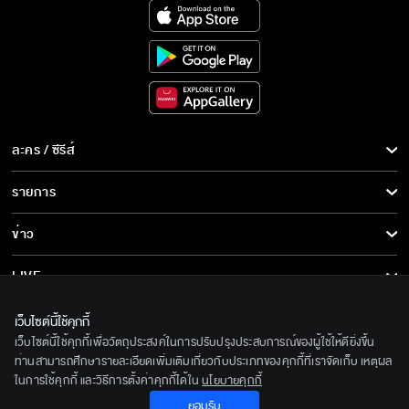
ละคร / ซีรีส์
ละคร/ซีรีส์
รายการ
ซีรีส์นานาชาติ
รายการทั้งหมด
ข่าว
การ์ตูน & เกม
ข่าวทั้งหมด
LIVE
รายการข่าว
ทีวีออนไลน์
เกี่ยวกับเรา
เว็บไซต์นี้ใช้คุกกี้
ข่าวประชาสัมพันธ์
เว็บไซต์นี้ใช้คุกกี้เพื่อวัตถุประสงค์ในการปรับปรุงประสบการณ์ของผู้ใช้ให้ดียิ่งขึ้น
BEC World
ติดตามเราได้ที่
ท่านสามารถศึกษารายละเอียดเพิ่มเติมเกี่ยวกับประเภทของคุกกี้ที่เราจัดเก็บ เหตุผล
ในการใช้คุกกี้ และวิธีการตั้งค่าคุกกี้ได้ใน
นโยบายคุกกี้
รู้จักเรา
© 2020 Bangkok Entertainment Co.,Ltd. All Rights Reserved.
ยอมรับ