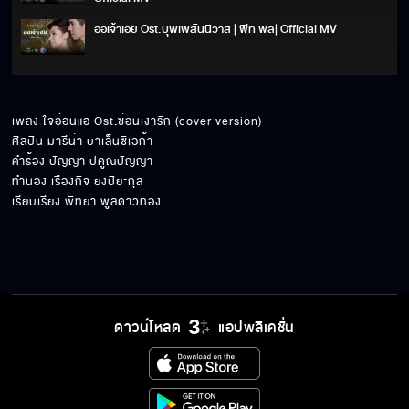
ออเจ้าเอย Ost.บุพเพสันนิวาส | พีท พล| Official MV
สัญญากับคำว่ารอ Ost.กลิ่นกาสะลอง| เต้น นรารักษ์ | Official
MV
เพลง ใจอ่อนแอ Ost.ซ่อนเงารัก (cover version) 

แสงสว่าง Ost.เขาวานให้หนูเป็นสายลับ | บอย พีซเมคเกอร์ |
ศิลปิน มารีน่า บาเล็นซิเอก้า

Official MV
คำร้อง ปัญญา ปคูณปัญญา

ขาดเธอขาดใจ Ost.นาคี | นัท ชาติชาย | Official MV
ทำนอง เรืองกิจ ยงปิยะกุล

เรียบเรียง พิทยา พูลดาวทอง
ถ้าเลือกได้ Ost.กรงกรรม | แก้ม วิชญาณี | Official MV
ดาวน์โหลด
แอปพลิเคชั่น