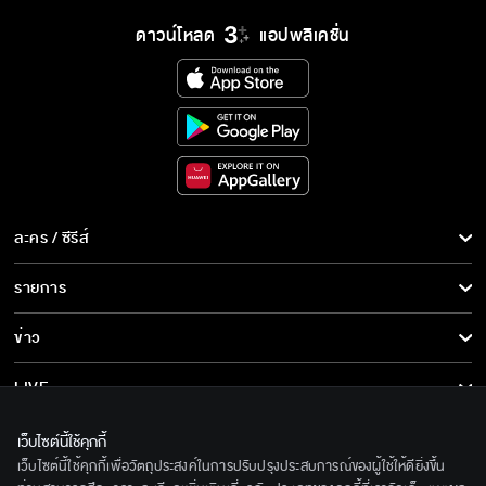
ดาวน์โหลด
แอปพลิเคชั่น
ละคร / ซีรีส์
ละคร/ซีรีส์
รายการ
ซีรีส์นานาชาติ
รายการทั้งหมด
ข่าว
การ์ตูน & เกม
ข่าวทั้งหมด
LIVE
รายการข่าว
ทีวีออนไลน์
เกี่ยวกับเรา
เว็บไซต์นี้ใช้คุกกี้
ข่าวประชาสัมพันธ์
เว็บไซต์นี้ใช้คุกกี้เพื่อวัตถุประสงค์ในการปรับปรุงประสบการณ์ของผู้ใช้ให้ดียิ่งขึ้น
BEC World