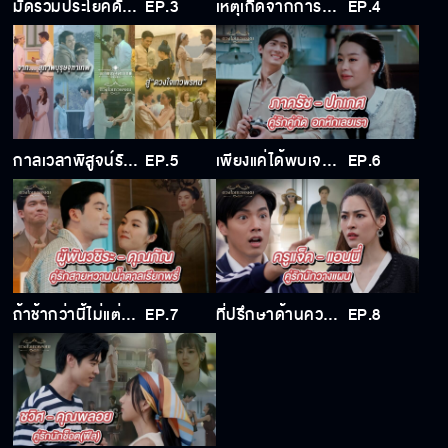
มัดรวมประโยคดัง ฟังแล้วร้องอ๋อ ละครดวงใจเทวพรหม
EP.3
เหตุเกิดจากการรวมตัวของ 5 ลิง
EP.4
กาลเวลาพิสูจน์รักแท้ จากสุภาพบุรุษจุฑาเทพสู่ดวงใจเทวพรหม
EP.5
เพียงแค่ได้พบเจอ ก็เหมือนว่าใจจะละเมอ
EP.6
ถ้าช้ากว่านี้ไม่แต่งแล้วนะ
EP.7
ที่ปรึกษาด้านความรัก แต่ดันมารักกันซะเอง
EP.8