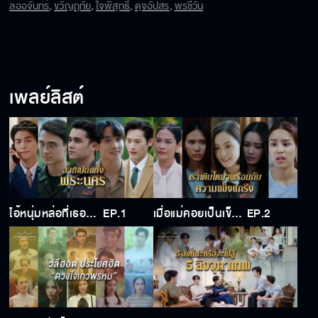
ลออจันทร์
,
ขวัญฤทัย
,
ใจพิสุทธิ์
,
ดุจอัปสร
,
พรชีวัน
เพลย์ลิสต์
ไอ้หนุ่มหล่อที่เธอรัก มันเป๋าตังค์หนักเท่าเราเปล่า
EP.1
เมื่อแม่คอยเป็นเข็มทิศ ลูกกลับต้องใช้ชีวิตอย่างไร้ตัวตน
EP.2