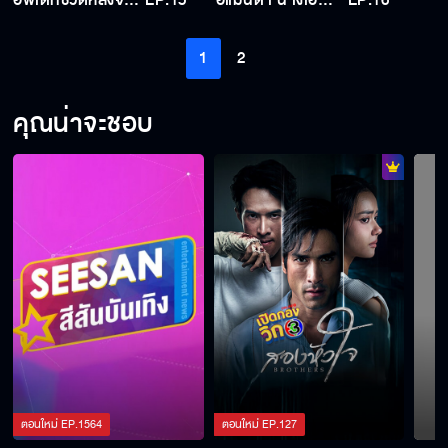
อัพเดทชีวิตหลังจากพักวงการบันเทิงไป 5 ปี กับ แมท ภีรนีย์ ใน Heart Talk
EP.15
อแมนด้า นางเอกเบอร์ใหม่ของช่อง 3 หนูทุ่มสุดใจกับทุกบทบาท
EP.16
1
2
คุณน่าจะชอบ
ตอนใหม่
EP.
1564
ตอนใหม่
EP.
127