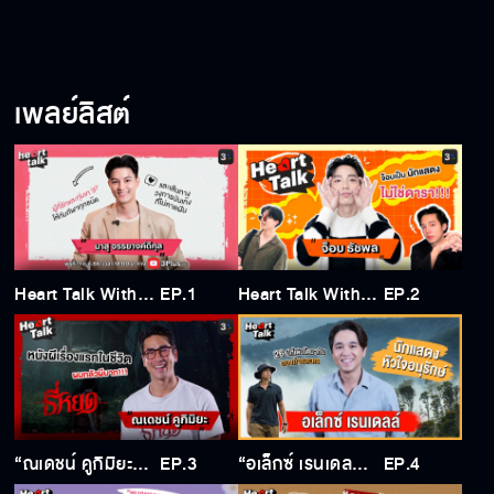
เพลย์ลิสต์
Heart Talk With มาสุ จรรยางค์ดีกุล
EP.1
Heart Talk With จ็อบ ธัชพล
EP.2
“ณเดชน์ คูกิมิยะ” ผมกลัวผีมาก แต่ลุงยักษ์ต้องล่าผีในธี่หยด
EP.3
“อเล็กซ์ เรนเดลล์” นักแสดงหัวใจอนุรักษ์ กระบี่คือบ้านหลังที่ 2 ของผม
EP.4