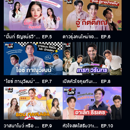
"มิ้นท์ รัญชน์รวี" ชีวิตที่เปลี่ยนไปของนักกีฬาแบดมินตันสู่วงการบันเทิงแบบเต็มตัว
EP.5
ดาวรุ่งคนใหม่ของช่อง 3 "อู๋ กิตติภณ" ละครเรื่องแรกก็ดราม่าแบบจัดเต็ม
EP.6
"ไอซ์ ภานุวัฒน์" ครั้งแรกกับบทคนตาบอดในละครกลเกมรัก
EP.7
เปิดหัวใจคุยกับเกรท วรินทร "แฟนคลับ" คือ พลังที่ยิ่งใหญ่ของผม
EP.8
วาสนาโบว์ หรือ จะสู้วาสนาอาเล็กได้โบว์เป็นแฟน "โบว์ เมลดา" กล่าวไว้ใน Heart Talk
EP.9
หัวใจสดใสรับวาเลนไทน์ ผมเห็นด้วยกับคำว่า "วาสนาอาเล็กที่ได้โบว์เป็นแฟน" ผมรู้สึกดีที่มีเขา
EP.10