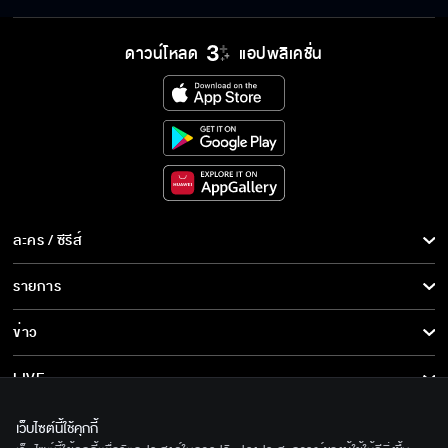
ดาวน์โหลด
แอปพลิเคชั่น
ละคร / ซีรีส์
ละคร/ซีรีส์
รายการ
ซีรีส์นานาชาติ
รายการทั้งหมด
ข่าว
การ์ตูน & เกม
ข่าวทั้งหมด
LIVE
รายการข่าว
ทีวีออนไลน์
เกี่ยวกับเรา
เว็บไซต์นี้ใช้คุกกี้
ข่าวประชาสัมพันธ์