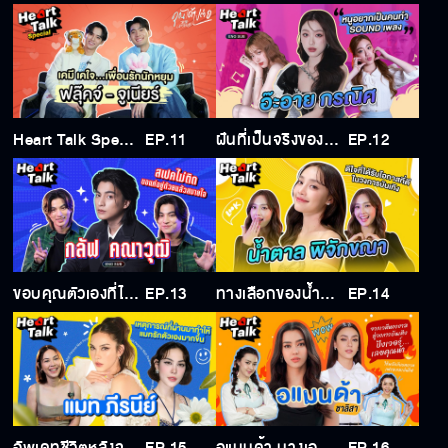
Heart Talk Special X คุณได้ไปต่อ กับ จูเนียร์ - ฟลุ๊คจ์
EP.11
ฝันที่เป็นจริงของอ๊ะอายคือการได้กลับมาเล่นละครและได้เห็นแฟนๆในคอนเสิร์ตใหญ่ของ 4EVE
EP.12
ขอบคุณตัวเองที่ไม่ละทิ้งความพยายาม และ แฟนคลับ พวกเขาคือครอบครัวของผม
EP.13
ทางเลือกของน้ำตาลระหว่างการเป็นนักแสดงและครูสอนหนังสือ
EP.14