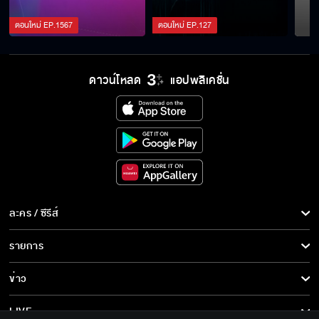
ตอนใหม่
EP.
1567
ตอนใหม่
EP.
127
ดาวน์โหลด
แอปพลิเคชั่น
ละคร / ซีรีส์
ละคร/ซีรีส์
รายการ
ซีรีส์นานาชาติ
รายการทั้งหมด
ข่าว
การ์ตูน & เกม
ข่าวทั้งหมด
LIVE