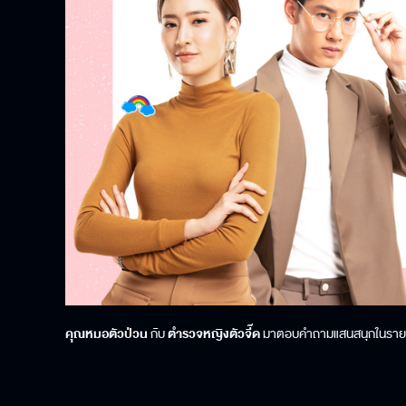
คุณหมอตัวป่วน
กับ
ตำรวจหญิงตัวจี๊ด
มาตอบคำถามแสนสนุกในรา