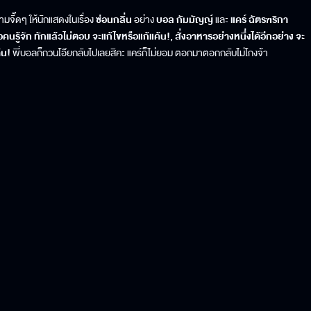
จี๊ดๆ ให้นักแสดงในเรื่อง
ซ่อนกลิ่น
อย่าง
บอล กัมมัญญ์
และ
แคร์ ฉัตรฑริกา
อคนรู้จัก ทักแล้วไม่ตอบ จะแก้ไขหรือแก้แค้น!,
สั่งอาหารอย่างหนึ่งได้อีกอย่าง จะ
ค้น!
พี่บอลก็กวนโอ๊ยกลับไปเลยสิคะ แคร์ก็ไม่ยอม ตอกมาตอกกลับไม่โกงจ้า