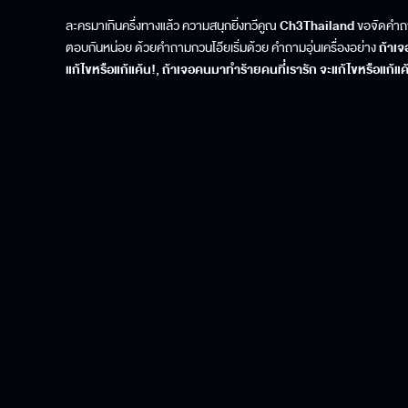
ละครมาเกินครึ่งทางแล้ว ความสนุกยิ่งทวีคูณ
Ch3Thailand
ขอจัดคำถาม
ตอบกันหน่อย ด้วยคำถามกวนโอ๊ยเริ่มด้วย คำถามอุ่นเครื่องอย่าง
ถ้าเจ
แก้ไขหรือแก้แค้น!, ถ้าเจอคนมาทำร้ายคนที่เรารัก จะแก้ไขหรือแก้แ