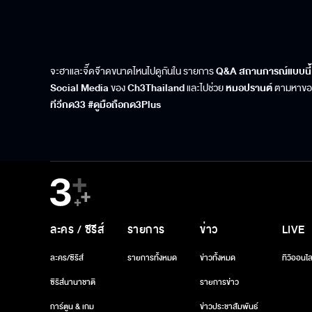
จะฮาและจี๊ดจ๊าดขนาดไหนไปดูกันใน รายการ
Q&A สถานการณ์แบบนี้! “
Social Media
ของ
Ch3Thailand
และไปช่วย
หมอปรานต์
ตามหาของ
ทีวีกด33 #ดูมือถือกด3Plus
ละคร / ซีรีส์
รายการ
ข่าว
LIVE
ละคร/ซีรีส์
รายการทั้งหมด
ข่าวทั้งหมด
ทีวีออนไล
ซีรีส์นานาชาติ
รายการข่าว
การ์ตูน & เกม
ข่าวประชาสัมพันธ์