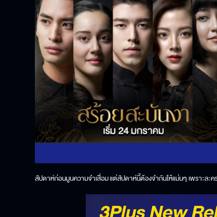
สัปดาห์ก่อนมูนความจำเสื่อม แต่สัปดาห์นี้ต้องจำกันให้แม่นๆ เพราะละค