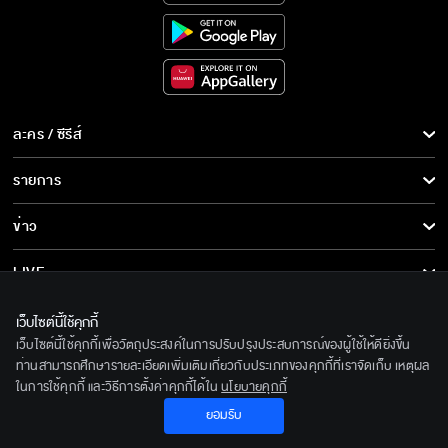
ละคร / ซีรีส์
ละคร/ซีรีส์
รายการ
ซีรีส์นานาชาติ
รายการทั้งหมด
ข่าว
การ์ตูน & เกม
ข่าวทั้งหมด
LIVE
รายการข่าว
ทีวีออนไลน์
เกี่ยวกับเรา
เว็บไซต์นี้ใช้คุกกี้
ข่าวประชาสัมพันธ์
เว็บไซต์นี้ใช้คุกกี้เพื่อวัตถุประสงค์ในการปรับปรุงประสบการณ์ของผู้ใช้ให้ดียิ่งขึ้น
BEC World
ติดตามเราได้ที่
ท่านสามารถศึกษารายละเอียดเพิ่มเติมเกี่ยวกับประเภทของคุกกี้ที่เราจัดเก็บ เหตุผล
ในการใช้คุกกี้ และวิธีการตั้งค่าคุกกี้ได้ใน
นโยบายคุกกี้
รู้จักเรา
© 2020 Bangkok Entertainment Co.,Ltd. All Rights Reserved.
ยอมรับ
นโยบายด้านลิขสิทธิ์
Powered by BECi Corporation Ltd.