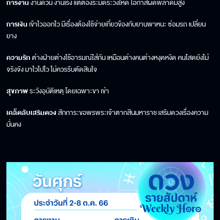
การงาน
งานด่วน งานเร่ง แต่ต้องระมัดระวังให้ดี โอกาสผิดพลาดมีสูง
การเงิน
เข้าไวออกไว มีเรื่องต้องใช้จ่ายเกี่ยวข้องกับยานพาหนะ ซ่อมรถ เปลี่ยน
ยาง
ความรัก
ต่างฝ่ายต่างใช้อารมณ์ใส่กัน เหมือนต่างคนต่างหงุดหงิด คนโสดยังไม่
จริงจัง มาไวไปไว ไม่ควรรีบตัดสินใจ
สุขภาพ
ระวังอุบัติเหตุ โดยเฉพาะขา เข่า
เคล็ดลับเสริมดวง
สักการะขอพรพระเจ้าตากสินมหาราช เสริมดวงเรื่องความ
มั่นคง