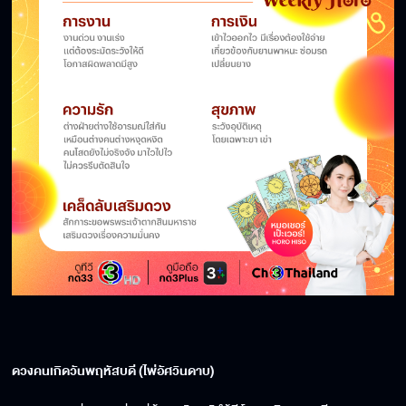
ดวงคนเกิดวันพฤหัสบดี (ไพ่อัศวินดาบ)