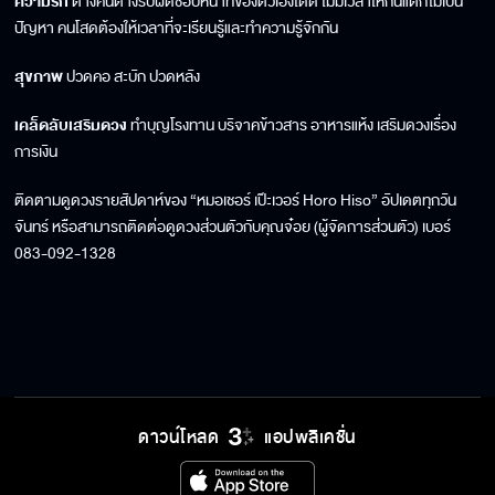
ความรัก
ต่างคนต่างรับผิดชอบหน้าที่ของตัวเองได้ดี ไม่มีเวลาให้กันแต่ก็ไม่เป็น
ปัญหา คนโสดต้องให้เวลาที่จะเรียนรู้และทำความรู้จักกัน
สุขภาพ
ปวดคอ สะบัก ปวดหลัง
เคล็ดลับเสริมดวง
ทำบุญโรงทาน บริจาคข้าวสาร อาหารแห้ง เสริมดวงเรื่อง
การเงิน
ติดตามดูดวงรายสัปดาห์ของ “หมอเชอร์ เป๊ะเวอร์ Horo Hiso” อัปเดตทุกวัน
จันทร์ หรือสามารถติดต่อดูดวงส่วนตัวกับคุณจ๋อย (ผู้จัดการส่วนตัว) เบอร์
083-092-1328
ดาวน์โหลด
แอปพลิเคชั่น