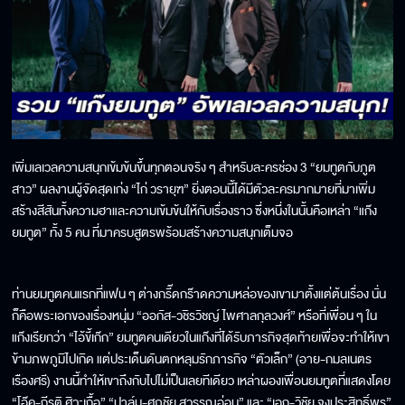
เพิ่มเลเวลความสนุกเข้มข้นขึ้นทุกตอนจริง ๆ สำหรับละครช่อง 3 “ยมทูตกับภูต
สาว” ผลงานผู้จัดสุดเก่ง “ไก่ วรายุฑ” ยิ่งตอนนี้ได้มีตัวละครมากมายที่มาเพิ่ม
สร้างสีสันทั้งความฮาและความเข้มข้นให้กับเรื่องราว ซึ่งหนึ่งในนั้นคือเหล่า “แก๊ง
ยมทูต” ทั้ง 5 คน ที่มาครบสูตรพร้อมสร้างความสนุกเต็มจอ
ท่านยมทูตคนแรกที่แฟน ๆ ต่างกรี๊ดกร๊าดความหล่อของเขามาตั้งแต่ต้นเรื่อง นั่น
ก็คือพระเอกของเรื่องหนุ่ม “ออกัส-วชิรวิชญ์ ไพศาลกุลวงศ์” หรือที่เพื่อน ๆ ใน
แก๊งเรียกว่า “ไอ้ขี้เก๊ก” ยมทูตคนเดียวในแก๊งที่ได้รับภารกิจสุดท้ายเพื่อจะทำให้เขา
ข้ามภพภูมิไปเกิด แต่ประเด็นดันตกหลุมรักภารกิจ “ตัวเล็ก” (อาย-กมลเนตร
เรืองศรี) งานนี้ทำให้เขาถึงกับไปไม่เป็นเลยทีเดียว เหล่าผองเพื่อนยมทูตที่แสดงโดย
“โอ๊ค-กีรติ ศิวะเกื้อ” “ปาล์ม-ศุภชัย สุวรรณอ่อน” และ “เอก-วิชัย จงประสิทธิ์พร”