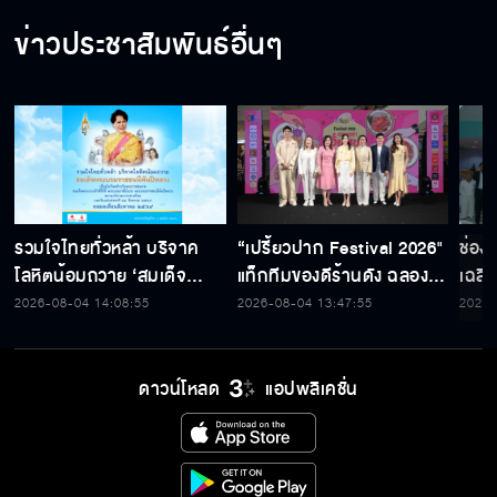
ข่าวประชาสัมพันธ์อื่นๆ
รวมใจไทยทั่วหล้า บริจาค
“เปรี้ยวปาก Festival 2026"
ช่อง
โลหิตน้อมถวาย ‘สมเด็จ
แท็กทีมของดีร้านดัง ฉลอง
เฉลิ
พระบรมราชชนนีพันปีหลวง’
ก้าวสู่ปีที่ 23
สมเด็
2026-08-04 14:08:55
2026-08-04 13:47:55
2026-
พร้อมรับตราไปรษณียากรที่
เนื่
ระลึก 80 พรรษาฯ อันทรง
พระ
คุณค่า
ดาวน์โหลด
แอปพลิเคชั่น