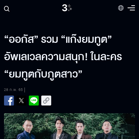
“ออกัส” รวม “แก๊งยมทูต”
อัพเลเวลความสนุก! ในละคร
“ยมทูตกับภูตสาว”
28 ก.พ. 65