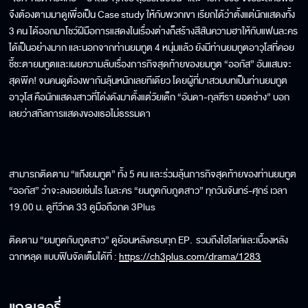
จึงต้องตามมาดูเพื่อเป็น Case study ให้กับพวกเขา เรียกได้ว่าตั้งแต่นักแสดงทั้ง
3 คน ได้ออกมาโชว์ฝีมือการแสดงในเรื่องต่างก็สร้างสีสันความฮาให้กับแฟนละคร
ได้เป็นอย่างมาก และนอกจากท่านยมทูต 4 หนุ่มแล้ว ยังมีท่านยมทูตอาวุโสที่คอย
ชี้ชะตายมทูตและเผยความลับเรื่องภารกิจสุดท้ายของยมทูต “ออกัส” อันแสนจะ
สุดพีค! จนคนดูต้องพากันลุ้นหนักเลยทีเดียว โดยผู้ที่มาสวมบทเป็นท่านยมทูต
อาวุโส คือนักแสดงสาวที่โด่งดังมาตั้งแต่วัยเด็ก “อันดา-กุลฑีรา ยอดช่าง” บอก
เลยว่าสกิลการแสดงของเธอไม่ธรรมดา
สามารถติดตาม “แก๊งยมทูต” ทั้ง 5 คน และร่วมลุ้นภารกิจสุดท้ายของท่านยมทูต
“ออกัส” ว่าจะลงเอยเช่นไร ในละคร “ยมทูตกับภูตสาว” ทุกวันจันทร์-ศุกร์ เวลา
19.00 น. ดูทีวีกด 33 ดูมือถือกด 3Plus
ติดตาม “ยมทูตกับภูตสาว” ดูย้อนหลังครบทุก EP. รวมถึงไฮไลท์และเบื้องหลัง
ฉากหลุด แบบฟินจัดเต็มได้ที่ :
https://ch3plus.com/drama/1283
แกลเลอรี่