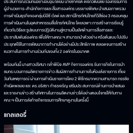
ประสบการณ์ร่วมกันอย่างอบอุ่น โดยมี นายชาคริต ดิเรกวัฒนชัย รองกรรมการ
ผู้อำนวยการ-สำนักกิจการและสื่อสารองค์กร บรรยายพิเศษ นำเสนอภาพรวม
การดำเนินธุรกิจของกลุ่มบีอีซี เวิลด์ และสถานีโทรทัศน์ไทยทีวีสีช่อง 3 ครอบคลุม
การดำเนินงานในอุตสาหกรรมสื่อโทรทัศน์ไทย โดยเฉพาะการสร้างการเรียนรู้
เกี่ยวกับวิธีและรูปแบบการปฏิบัติงานสู่ความเป็นเลิศด้านการสื่อสารและ
ประชาสัมพันธ์องค์กร เพื่อให้ทางคณะฯ สามารถนำตัวอย่าง หรือต้นแบบ ไปปรับ
ประยุกต์ใช้ในการพัฒนาการทำงานได้อย่างมีประสิทธิภาพ ตลอดจนการสร้าง
แนวทางในการทำงานร่วมกันของทั้ง 2 องค์กรในอนาคต
พร้อมกันนี้ นางสาวปริศนา กล่ำพินิจ AVP กิจการองค์กร รับภารกิจในการนำ
ชมกระบวนการผลิตรายการข่าว สัมผัสการทำงานภายในห้องส่งรายการ เที่ยง
วันทันเหตุการณ์ ผ่านการดำเนินรายการโดย 2 พิธีกรมากความสามารถ กรรชัย
กำเนิดพลอย และ ดร.อริสรา กำธรเจริญ เสริมประสบการณ์ด้านการนำแสนอ
และรายงานข่าว สร้างทิศทางในการผลิตงานข่าวได้อย่างตอบโจทย์ให้กับทาง
คณะฯ เป็นการส่งท้ายกิจกรรมการศึกษาดูงานในครั้งนี้
แกลเลอรี่