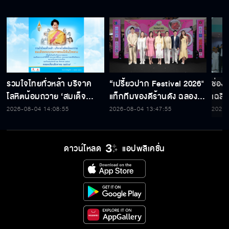
รวมใจไทยทั่วหล้า บริจาค
“เปรี้ยวปาก Festival 2026"
ช่อง
โลหิตน้อมถวาย ‘สมเด็จ
แท็กทีมของดีร้านดัง ฉลอง
เฉลิ
พระบรมราชชนนีพันปีหลวง’
ก้าวสู่ปีที่ 23
สมเด็
2026-08-04 14:08:55
2026-08-04 13:47:55
2026-
พร้อมรับตราไปรษณียากรที่
เนื่
ระลึก 80 พรรษาฯ อันทรง
พระ
คุณค่า
ดาวน์โหลด
แอปพลิเคชั่น