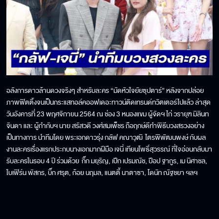
อลังการดาวล้านดวงจริงๆ สำหรับละคร “มัดหัวใจยัยซุปตาร์” หลังจากปล่อย
ภาพฟิตติ้งจนเป็นกระแสทอล์คออฟเดอะทาวน์ติดเทรนด์ทวิตเตอร์ไปแล้ว ล่าสุด
วันอังคารที่ 23 พฤศจิกายน 2564 ณ ช่อง 3 หนองแขม ผู้จัดฯ ไก่ วรายุฑ มิลินท
จินดา และ ผู้กำกับฯ นาย สรัสวดี วงศ์สมเพ็ชร ถือฤกษ์ดีทำพิธีบวงสรวงอย่าง
เป็นทางการ นำทีมโดย พระเอกดาวรุ่ง กลัฟ คณาวุฒิ ไตรพิพัฒนพงษ์ กับผล
งานละครเรื่องแรกประกบนางเอกมากฝีมือ เจนี่ เทียนโพธิ์สุวรรณ์ ที่ใจอ่อนกลับมา
รับละครในรอบ 4 ปี ร่วมด้วย กิ๊ก มยุริญ, เป๊ก เปรมณัช, ป๊อป ฐากูร, เม นิศาชล,
ใบเฟิร์น พัสกร, บิ๊ก ศรุต, ก้อย นฤมล, แนตตี้ นาตาซา, โดนัท ณัฐชยา ฯลฯ