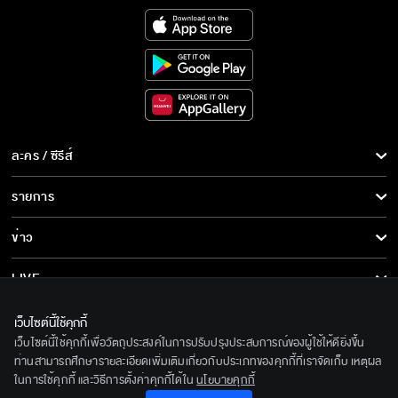
ละคร / ซีรีส์
ละคร/ซีรีส์
รายการ
ซีรีส์นานาชาติ
รายการทั้งหมด
ข่าว
การ์ตูน & เกม
ข่าวทั้งหมด
LIVE
รายการข่าว
ทีวีออนไลน์
เกี่ยวกับเรา
เว็บไซต์นี้ใช้คุกกี้
ข่าวประชาสัมพันธ์
เว็บไซต์นี้ใช้คุกกี้เพื่อวัตถุประสงค์ในการปรับปรุงประสบการณ์ของผู้ใช้ให้ดียิ่งขึ้น
BEC World
ติดตามเราได้ที่
ท่านสามารถศึกษารายละเอียดเพิ่มเติมเกี่ยวกับประเภทของคุกกี้ที่เราจัดเก็บ เหตุผล
ในการใช้คุกกี้ และวิธีการตั้งค่าคุกกี้ได้ใน
นโยบายคุกกี้
รู้จักเรา