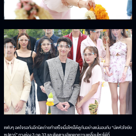
แฟนๆ อดใจรอกันอีกนิดถ่ายทำเสร็จเมื่อไหร่ได้ดูกันอย่างแน่นอนกับ “มัดหัวใจยัย
ซุปตาร์” ทางช่อง 3 กด 33 และติดตามอัพเดทความเคลื่อนไหวได้ที่