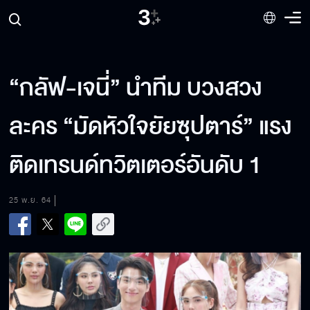
“กลัฟ-เจนี่” นำทีม บวงสวง
ละคร “มัดหัวใจยัยซุปตาร์” แรง
ติดเทรนด์ทวิตเตอร์อันดับ 1
25 พ.ย. 64