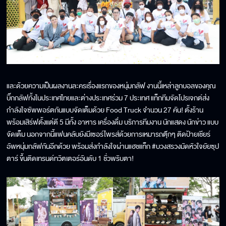
และด้วยความเป็นผลงานละครเรื่องแรกของหนุ่มกลัฟ งานนี้เหล่าลูกบอลของคุณ
บิ๊กกลัฟทั้งในประเทศไทยและต่างประเทศร่วม 7 ประเทศ แท็กทีมจัดโปรเจกต์ส่ง
กำลังใจซัพพอร์ตกันแบบจัดเต็มด้วย Food Truck จำนวน 27 คัน! ตั้งร้าน
พร้อมเสิร์ฟตั้งแต่ตี 5 มีทั้ง อาหาร เครื่องดื่ม บริการทีมงาน นักแสดง นักข่าว แบบ
จัดเต็ม นอกจากนี้แฟนคลับยังมีเซอร์ไพรส์ด้วยการเหมารถตุ๊กๆ ติดป้ายเชียร์
อัพหนุ่มกลัฟกันอีกด้วย พร้อมส่งกำลังใจผ่านแฮชแท็ก #บวงสรวงมัดหัวใจยัยซุป
ตาร์ ขึ้นติดเทรนด์ทวิตเตอร์อันดับ 1 ชั่วพริบตา!