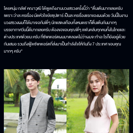
โดยหนุ่ม กลัฟ คณาวุฒิ ได้พูดถึงงานบวงสรวงครั้งนี้ว่า “ตื่นเต้นมากเลยครับ
เพราะว่าละครเรื่อง มัดหัวใจยัยซุปตาร์ เป็นละครเรื่องแรกของผมด้วย วันนี้ในงาน
บวงสรวงผมก็ได้มาเจอกันพี่ๆ นักแสดงเกือบทั้งหมดเราก็ตื่นเต้นกันมากๆ
บรรยากาศวันนี้ดีมากเลยครับ ต้องขอขอบคุณพี่ๆ แฟนคลับทุกคนทั้งในไทยและ
ต่างประเทศด้วยนะครับ ที่ซัพพอร์ตผมมาตลอดไม่ว่าผมจะทำอะไรก็ยังอยู่ด้วย
กันเสมอ รวมถึงฟู้ดซัพพอร์ตที่ส่งมาเป็นกำลังใจให้กันถึง 7 ประเทศ ขอบคุณ
มากๆ ครับ”