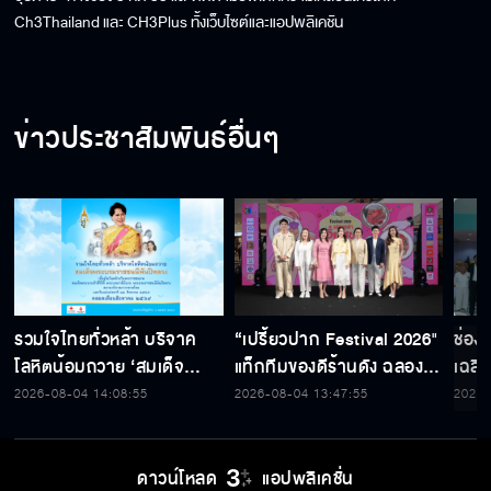
Ch3Thailand และ CH3Plus ทั้งเว็บไซต์และแอปพลิเคชัน
ข่าวประชาสัมพันธ์อื่นๆ
รวมใจไทยทั่วหล้า บริจาค
“เปรี้ยวปาก Festival 2026"
ช่อง
โลหิตน้อมถวาย ‘สมเด็จ
แท็กทีมของดีร้านดัง ฉลอง
เฉลิ
พระบรมราชชนนีพันปีหลวง’
ก้าวสู่ปีที่ 23
สมเด็
2026-08-04 14:08:55
2026-08-04 13:47:55
2026-
พร้อมรับตราไปรษณียากรที่
เนื่
ระลึก 80 พรรษาฯ อันทรง
พระ
คุณค่า
ดาวน์โหลด
แอปพลิเคชั่น