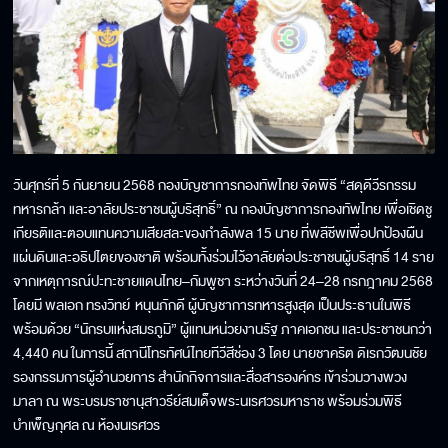
วันศุกร์ที่ 5 กันยายน 2568 กองบัญชาการกองทัพไทย จัดพิธี “สดุดีวีรกรรม
ทหารกล้า และอาลัยประชาชนผู้บริสุทธิ์” ณ กองบัญชาการกองทัพไทย เพื่อเชิดชู
เกียรติและตอบแทนความเสียสละของกำลังพล 15 นาย ที่พลีชีพเพื่อปกป้องผืน
แผ่นดินและอธิปไตยของชาติ พร้อมทั้งร่วมไว้อาลัยต่อประชาชนผู้บริสุทธิ์ 14 ราย
จากเหตุการณ์ปะทะชายแดนไทย–กัมพูชา ระหว่างวันที่ 24–28 กรกฎาคม 2568
โดยมี พลเอก ทรงวิทย์ หนุนภักดี ผู้บัญชาการทหารสูงสุด เป็นประธานในพิธี
พร้อมด้วย “นักรบแห่งสมรภูมิ” ผู้แทนหน่วยงานรัฐ ภาคเอกชน และประชาชนกว่า
4,440 คน ในการนี้ สถานีโทรทัศน์ไทยทีวีสีช่อง 3 โดย นายชาคริต ดิเรกวัฒนชัย
รองกรรมการผู้อำนวยการ สำนักกิจการและสื่อสารองค์กร เข้าร่วมวางพวง
มาลา ณ พระบรมราชานุสาวรีย์สมเด็จพระนเรศวรมหาราช พร้อมร่วมพิธี
บำเพ็ญกุศล ณ ห้องนเรศวร