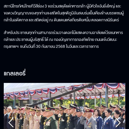
สถานีโทรทัศน์ไทยทีวีสีช่อง 3 ขอร่วมสดุดีแด่ทหารกล้า ผู้มีหัวใจอันยิ่งใหญ่ และ
ขอดวงวิญญาณของทุกท่านจงสถิตในสุคติภูมิอันสงบร่มเย็นเคียงข้างบรรพชนผู้
กล้าในอดีตกาล และสถิตย์อยู่ ณ ดินแดนแห่งเกียรติยศนั้น ตลอดกาลนิรันดร์
สำหรับประชาชนทุกท่านสามารถร่วมวางดอกไม้แสดงความอาลัยแด่วีรชนทหาร
กล้าและประชาชนผู้บริสุทธิ์ ได้ ณ กองบัญชาการกองทัพไทย ถนนแจ้งวัฒนะ
กรุงเทพฯ จนถึงวันที่ 30 กันยายน 2568 ในวันและเวลาราชการ
แกลเลอรี่