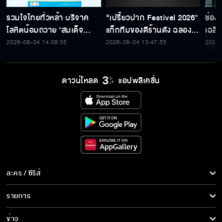
รวมใจไทยทั่วหล้า บริจาค
“เปรี้ยวปาก Festival 2026"
ช่อง
โลหิตน้อมถวาย ‘สมเด็จ
แท็กทีมของดีร้านดัง ฉลอง
เฉลิ
พระบรมราชชนนีพันปีหลวง’
ก้าวสู่ปีที่ 23
สมเด็
2026-08-04 14:08:55
2026-08-04 13:47:55
2026-
พร้อมรับตราไปรษณียากรที่
เนื่
ระลึก 80 พรรษาฯ อันทรง
พระ
คุณค่า
ดาวน์โหลด
แอปพลิเคชั่น
ละคร / ซีรีส์
ละคร/ซีรีส์
รายการ
ซีรีส์นานาชาติ
รายการทั้งหมด
ข่าว