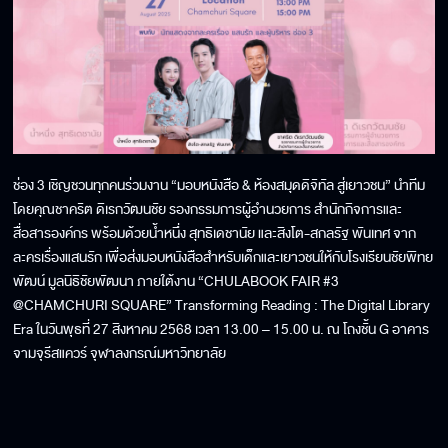
ช่อง 3 เชิญชวนทุกคนร่วมงาน “มอบหนังสือ & ห้องสมุดดิจิทัล สู่เยาวชน” นำทีม
โดยคุณชาคริต ดิเรกวัฒนชัย รองกรรมการผู้อำนวยการ สำนักกิจการและ
สื่อสารองค์กร พร้อมด้วยน้ำหนึ่ง สุทธิเดชานัย และสิงโต-สกลรัฐ พันเทศ จาก
ละครเรื่องแสนรัก เพื่อส่งมอบหนังสือสำหรับเด็กและเยาวชนให้กับโรงเรียนชัยพิทย
พัฒน์ มูลนิธิชัยพัฒนา ภายใต้งาน “CHULABOOK FAIR #3
@CHAMCHURI SQUARE” Transforming Reading : The Digital Library
Era ในวันพุธที่ 27 สิงหาคม 2568 เวลา 13.00 – 15.00 น. ณ โถงชั้น G อาคาร
จามจุรีสแควร์ จุฬาลงกรณ์มหาวิทยาลัย