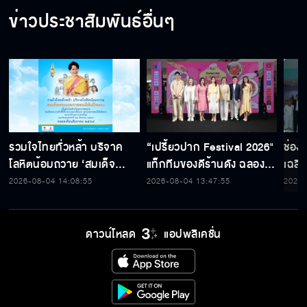
ข่าวประชาสัมพันธ์อื่นๆ
รวมใจไทยทั่วหล้า บริจาค
“เปรี้ยวปาก Festival 2026"
ช่อง
โลหิตน้อมถวาย ‘สมเด็จ
แท็กทีมของดีร้านดัง ฉลอง
เฉลิ
พระบรมราชชนนีพันปีหลวง’
ก้าวสู่ปีที่ 23
สมเด็
2026-08-04 14:08:55
2026-08-04 13:47:55
2026-
พร้อมรับตราไปรษณียากรที่
เนื่
ระลึก 80 พรรษาฯ อันทรง
พระ
คุณค่า
ดาวน์โหลด
แอปพลิเคชั่น