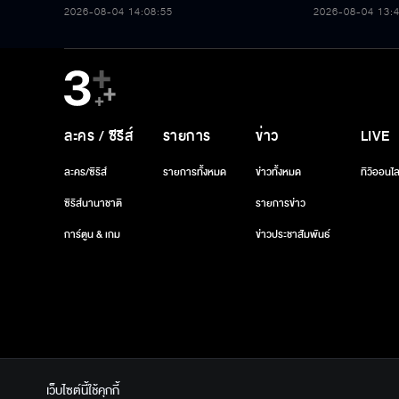
หลวง’ พร้อมรับตราไปรษณียากรที่
2026-08-04 14:08:55
2026-08-04 13:
ระลึก 80 พรรษาฯ อันทรงคุณค่า
ละคร / ซีรีส์
รายการ
ข่าว
LIVE
ละคร/ซีรีส์
รายการทั้งหมด
ข่าวทั้งหมด
ทีวีออนไล
ซีรีส์นานาชาติ
รายการข่าว
การ์ตูน & เกม
ข่าวประชาสัมพันธ์
เว็บไซต์นี้ใช้คุกกี้