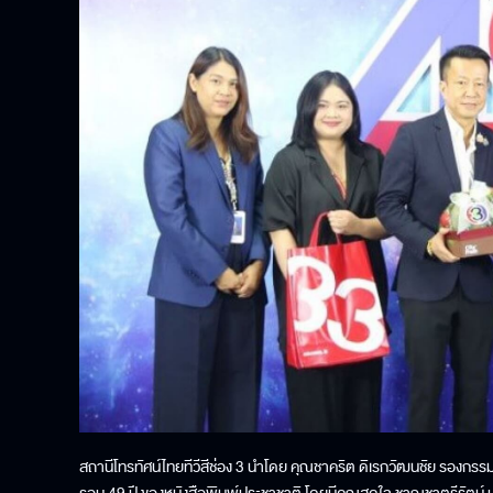
สถานีโทรทัศน์ไทยทีวีสีช่อง 3 นำโดย คุณชาคริต ดิเรกวัฒนชัย รองก