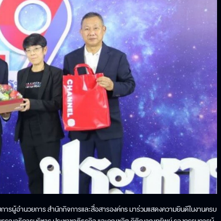
รรมการผู้อำนวยการ สำนักกิจการและสื่อสารองค์กร มาร่วมแสดงความยินดีในงานครบ