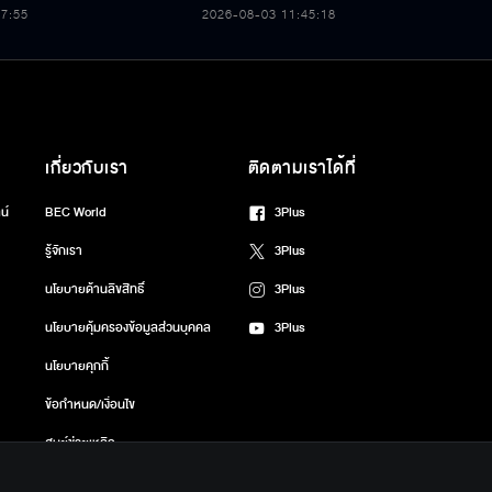
โอกาสวันเฉลิมพระชนมพรรษา 74
47:55
2026-08-03 11:45:18
พรรษา
เกี่ยวกับเรา
ติดตามเราได้ที่
น์
BEC World
3Plus
รู้จักเรา
3Plus
นโยบายด้านลิขสิทธิ์
3Plus
นโยบายคุ้มครองข้อมูลส่วนบุคคล
3Plus
นโยบายคุกกี้
ข้อกำหนด/เงื่อนไข
ศูนย์ช่วยเหลือ