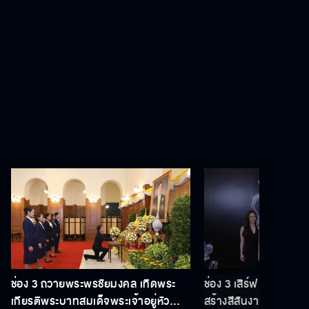
ช่อง 3 ถวายพระพรชัยมงคล เทิดพระ
ช่อง 3 เสิร์ฟ 5 นักแ
เกียรติพระบาทสมเด็จพระเจ้าอยู่หัว
สร้างสีสันงานประกาศร