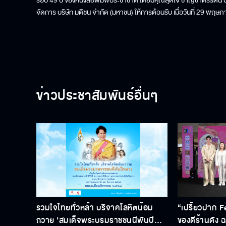
รอบ 49 ปี ของหนังสือพิมพ์ประชาชาติ โดยมีคุณสุดใจ ชาญชาตรีรัตน์
จัดการ บริษัท มติชน จำกัด (มหาชน) ให้การต้อนรับ เมื่อวันที่ 29 พฤ
ข่าวประชาสัมพันธ์อื่นๆ
รวมใจไทยทั่วหล้า บริจาคโลหิตน้อม
“เปรี้ยวปาก F
ถวาย ‘สมเด็จพระบรมราชชนนีพันปี
ของดีร้านดัง ฉล