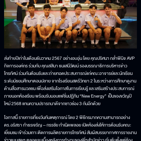
ส่งท้ายปีเก่าในเดือนธันวาคม 2567 อย่างอบอุ่น โดย คุณปริศนา กล่ำพินิจ AVP
กิจการองค์กร ร่วมกับ คุณสสินา ธนเสนีวัฒน์ รองบรรณาธิการบริหารข่าว
โทรทัศน์ ร่วมกันต้อนรับและถ่ายทอดประสบการณ์แก่คณะอาจารย์และนักเรียน
ระดับมัธยมศึกษาตอนปลาย จากโรงเรียนสตรีวิทยา 2 ในระหว่างการศึกษาดูงาน
ด้านสื่อสารมวลชน เพื่อส่งเสริมโอกาสในการเรียนรู้ และเสริมสร้างประสบการณ์
ภายนอกห้องเรียน พร้อมรับมอบแฟชั่นปฏิทิน “New Energy” เป็นของขวัญปี
ใหม่ 2568 แทนความปรารถนาดีจากชาวช่อง 3 กันอีกด้วย
โอกาสนี้ รายการเที่ยงวันทันเหตุการณ์ โดย 2 พิธีกรมากความสามารถอย่าง
ดร.อริสรา กำธรเจริญ – กรรชัย กำเนิดพลอย เปิดห้องส่งให้การต้อนรับคณะ
เยี่ยมชม เข้าร่วมเกาะติดการผลิตรายการโทรทัศน์ สัมผัสบรรยากาศการรายงาน
ข่าวแบบสดๆ ตลอดจนเบื้องหลังการทำงานของพี่ๆสำนักข่าว เริ่มต้นตั้งแต่ห้อง