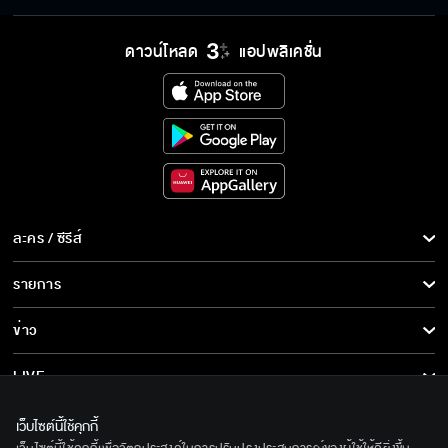
พร้อมรับตราไปรษณียากรที่
เนื่
ระลึก 80 พรรษาฯ อันทรง
พระ
คุณค่า
ดาวน์โหลด
แอปพลิเคชั่น
ละคร / ซีรีส์
ละคร/ซีรีส์
รายการ
ซีรีส์นานาชาติ
รายการทั้งหมด
ข่าว
การ์ตูน & เกม
ข่าวทั้งหมด
LIVE
รายการข่าว
ทีวีออนไลน์
เกี่ยวกับเรา
เว็บไซต์นี้ใช้คุกกี้
ข่าวประชาสัมพันธ์