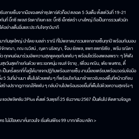
ลายเซ็นจากมือของเหล่าซุปตาร์ตัวท็อป ตลอด 5 วันเต็ม ตั้งแต่วันที่ 19-21
ที่ บิ๊กซี เพลส รัชดาภิเษก และ บิ๊กซี เอ็กซ์ตร้า บางใหญ่ ถือเป็นการรวมตัวนัก
้อย่างเต็มอิ่มและประทับใจทุกวินาที
กันชุดใหญ่ นำโดย เบลล่า ราณี ที่ไม่พลาดมารวมแจกลายเซ็นทุกปี พร้อมกับมอบ
 พิจักขณา, ภณ ณวัสน์ , ญดา นริลญา, จ็อบ ธัชพล, แพท แพทริเซีย , พรีม รณิดา
ล้ว ทุกคนยังมาร่วมอัพความสุขพูดคุยกับแฟน ๆ พร้อมโชว์ร้องเพลงเพราะ ๆ ให้ฟัง
มสุขวันสุดท้ายกันด้วย พระเอกหนุ่ม เจมส์ จิรายุ , เพื่อน คณิน, เต้ย พงศกร, ตี๋
 เป็นครั้งแรกที่ทั้งคู่ได้มาแจกปฏิทินพร้อมลายเซ็น งานนี้เลยเตรียมพร้อมวอร์มข้อมือ
้ง 5 วันที่ผ่านมา เต็มไปด้วยแฟน ๆ ที่พร้อมใจกันมาเข้าแถวจับจองพื้นที่หน้าเวทีจน
ีที่สร้างปรากฎการณ์ให้แฟน ๆ กลับบ้านไปพร้อมรอยยิ้มที่เต็มไปด้วยความสุขจริง ๆ
แอปพลิเคชัน 3Plus ตั้งแต่ วันพุธที่ 25 ธันวาคม 2567 เป็นต้นไป ติดตามข้อมูล
ไม่มีโฆษณาคั่นกวนใจ เริ่มต้นเพียง 99 บาท/เดือน คลิก >