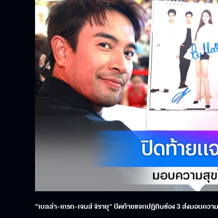
“เบลล่า-เกรท-เจมส์ จิรายุ” ปิดท้ายแจกปฏิทินช่อง 3 ส่งมอบคว