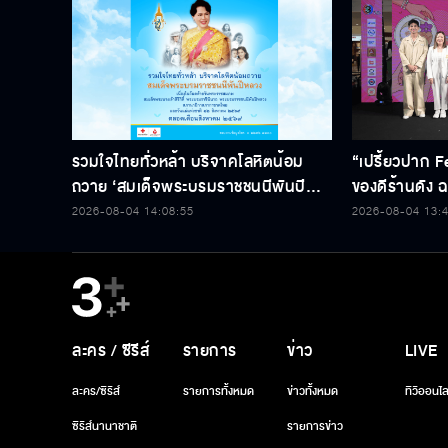
รวมใจไทยทั่วหล้า บริจาคโลหิตน้อม
“เปรี้ยวปาก F
ถวาย ‘สมเด็จพระบรมราชชนนีพันปี
ของดีร้านดัง ฉล
หลวง’ พร้อมรับตราไปรษณียากรที่
2026-08-04 14:08:55
2026-08-04 13:
ระลึก 80 พรรษาฯ อันทรงคุณค่า
ละคร / ซีรีส์
รายการ
ข่าว
LIVE
ละคร/ซีรีส์
รายการทั้งหมด
ข่าวทั้งหมด
ทีวีออนไล
ซีรีส์นานาชาติ
รายการข่าว