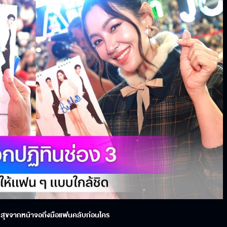
ามสุขจากหน้าจอถึงมือแฟนคลับก่อนใคร