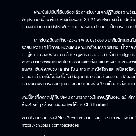
ผ่านพ้นไปเป็นที่เรียบร้อยแล้ว สำหรับงานแจกปฏิทินช่อง 3 พร้อมรับ
พฤศจิกายนนี้ ณ ตึกมาลีนนท์ และวันที่ 23-24 พฤศจิกายนนี้ มาปิดท้ายกัน
แสดงมามอบความสุขให้แฟน ๆ แบบใกล้ชิดทุกปี เรียกว่าเป็นการส่งท้ายปีได
สำหรับ 2 วันสุดท้าย (23-24 พ.ย. 67) ช่อง 3 ยกทีมนักแสดงกันมา
รอยยิ้มหวาน ๆ ให้ทุกคนเหมือนเดิม ตามมาด้วย เกรท วรินทร , น้ำตาล
และคู่หวาน กองทัพ พีค กับ มิ้นท์ รัญชน์รวี นอกจากมาร่วมมอบปฏิทินแ
อีกด้วย เรียกว่าฟินเต็มอิ่มไปกับความสุขทั่วทั้งงานเลยทีเดียว และส่งควา
ธนพล, เซ้นต์ ศุภพงษ์ และสำหรับ 2 สาว เก๋ไก๋ ณัฐธิชา และ เดนิส เจลีลชา
มาอย่างดี เลยเซ็นได้ลื่นปรื๊ดไม่มีสะดุดกันเลย เรียกว่าบรรยากาศตลอดทั
แน่นขนัด เพื่อมารอรับปฏิทินจากมือนักแสดงช่อง 3 ถือเป็นการส่งท้ายป
งานนี้ใครที่พลาดปฏิทิน ช่อง 3 สามารถดาวน์โหลดปฏิทินออนไลน์ ได้ทาง 
ข่าวสารดี ๆ หรือรับชมย้อนหลัง ได้ทาง Ch3Thailand
พิเศษ! สมัครสมาชิก 3Plus Premium สามารถดูละครย้อนหลังได้ก่อนใคร 
https://ch3plus.com/packages