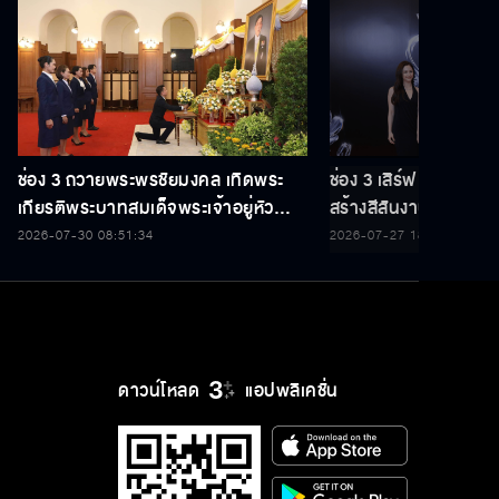
ช่อง 3 ถวายพระพรชัยมงคล เทิดพระ
ช่อง 3 เสิร์ฟ 5 นักแ
เกียรติพระบาทสมเด็จพระเจ้าอยู่หัว
สร้างสีสันงานประกาศร
เนื่องในโอกาสวันเฉลิมพระชนมพรรษา
THAILAND Y CONT
2026-07-30 08:51:34
2026-07-27 18:35:22
28 กรกฎาคม 2569
ดาวน์โหลด
แอปพลิเคชั่น