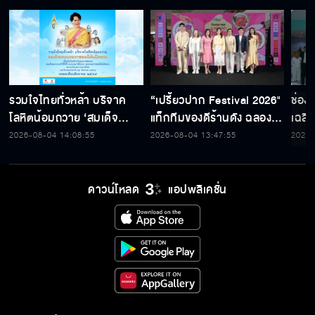
รวมใจไทยทั่วหล้า บริจาค
“เปรี้ยวปาก Festival 2026"
ช่อง
โลหิตน้อมถวาย ‘สมเด็จ
แท็กทีมของดีร้านดัง ฉลอง
เฉลิ
พระบรมราชชนนีพันปีหลวง’
ก้าวสู่ปีที่ 23
สมเด็
2026-08-04 14:08:55
2026-08-04 13:47:55
2026-
พร้อมรับตราไปรษณียากรที่
เนื่
ระลึก 80 พรรษาฯ อันทรง
พระ
คุณค่า
ดาวน์โหลด
แอปพลิเคชั่น