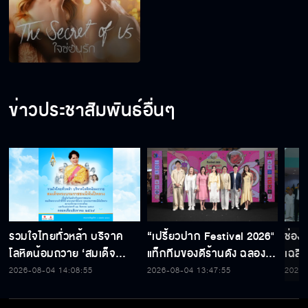
ข่าวประชาสัมพันธ์อื่นๆ
รวมใจไทยทั่วหล้า บริจาค
“เปรี้ยวปาก Festival 2026"
ช่อง
โลหิตน้อมถวาย ‘สมเด็จ
แท็กทีมของดีร้านดัง ฉลอง
เฉลิ
พระบรมราชชนนีพันปีหลวง’
ก้าวสู่ปีที่ 23
สมเด็
2026-08-04 14:08:55
2026-08-04 13:47:55
2026-
พร้อมรับตราไปรษณียากรที่
เนื่
ระลึก 80 พรรษาฯ อันทรง
พระ