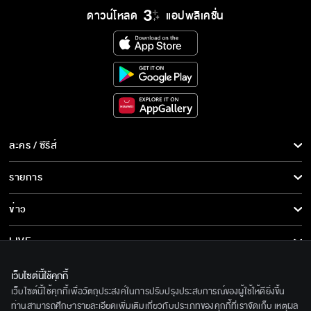
คุณค่า
ดาวน์โหลด
แอปพลิเคชั่น
ละคร / ซีรีส์
ละคร/ซีรีส์
รายการ
ซีรีส์นานาชาติ
รายการทั้งหมด
ข่าว
การ์ตูน & เกม
ข่าวทั้งหมด
LIVE
รายการข่าว
ทีวีออนไลน์
เกี่ยวกับเรา
เว็บไซต์นี้ใช้คุกกี้
ข่าวประชาสัมพันธ์
เว็บไซต์นี้ใช้คุกกี้เพื่อวัตถุประสงค์ในการปรับปรุงประสบการณ์ของผู้ใช้ให้ดียิ่งขึ้น
BEC World
ติดตามเราได้ที่
ท่านสามารถศึกษารายละเอียดเพิ่มเติมเกี่ยวกับประเภทของคุกกี้ที่เราจัดเก็บ เหตุผล