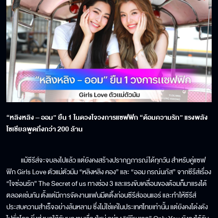
“หลิงหลิง – ออม” ยืน 1 ในดวงใจวงการแซฟฟิก “ด้อมความรัก” แรงพลัง
โซเชียลพูดถึงกว่า 200 ล้าน
แม้ซีรีส์จะจบลงไปแล้ว แต่ยังคงสร้างปรากฏการณ์ได้ทุกวัน สำหรับคู่แซฟ
ฟิก Girls Love ตัวแม่ตัวมัม “หลิงหลิง คอง” และ “ออม กรณ์นภัส” จากซีรีส์เรื่อง
“ใจซ่อนรัก” The Secret of us ทางช่อง 3 และแรงขับเคลื่อนของด้อมก็มาแรงได้
ตลอดเช่นกัน ตั้งแต่มีการจัดงานแฟนมีตติ้งก่อนซีรีส์ออนแอร์ และทำให้ซีรีส์
ประสบความสำเร็จอย่างล้นหลาม ซึ่งไม่ใช่แค่ในประเทศไทยเท่านั้น แต่ยังคงโด่งดัง