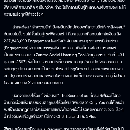
ไปทั่วโลก ยิ่งส่งผลให้กับผลงานเรื่องใหม่ อย่าง “เพียงเธอ” Only You ยังคงได้รับ
ฟีดแบคดีตามมาติด ๆ เรียกว่าจะทำอะไรก็กลายเป็นคู่ที่หลายคนจับตามองและให้
ความสนใจทุกฝีก้าวจริง ๆ
ล่าสุดด้อม “เจ้าความรัก” ยังคงยืนหยัดปล่อยพลังความรักให้ “หลิง-ออม”
กันแบบไม่ยั้ง จนได้ขึ้นเป็นคู่แซฟฟิกเบอร์ 1 ที่มาแรงมากที่สุดบนโลกโซเชียล ถึง
227,843,699 Engagement โดยจัดลำดับยอดต่าง ๆ จากการมีส่วนร่วม
(Engagement) เช่น ยอดการพูดถึง แสดงความคิดเห็น กดไลก์ และกดแชร์
เป็นต้น รวบรวมผ่าน Zanroo Social Listening Tool (ข้อมูลระหว่างวันที่ 1-31
ตุลาคม 2567) ซึ่งเป็นการสะท้อนให้เห็นภาพสังคมยุคใหม่ที่เปิดใจยอมรับความ
รักในทุกรูปแบบ จนกลายเป็นกระแสไวรัล #LingOrm ที่ทำเอาเหล่าแฟนคลับพา
กันไปทุกที่ที่มี หลิง-ออม และพร้อมใจร่วมติดแฮชแท็กในกิจกรรมของทั้งคู่ส่งกำลัง
ใจจนติดเทรนด์ X ข้ามคืนกันเลยทีเดียว
นอกจากซีรีส์เรื่อง “ใจซ่อนรัก” The Secret of us ที่กระแสฟีเวอร์ไปทั่ว
บ้านทั่วเมืองแล้ว เตรียมจับตาดูซีรีส์เรื่องใหม่ “เพียงเธอ” Only You กันได้เลยว่า
จะสร้างปรากฏการณ์สนั่นวงการแซฟฟิกอีกหรือไม่ รอติดตามทางช่อง 3 เร็ว ๆ
นี้ หรืออัปเดทข้อมูลข่าวสารได้ทาง Ch3Thailand และ 3Plus
พิเศษ! สมัครสมาชิก 3Plus Premium สามารถดูละครย้อนหลังได้ก่อนใคร ไม่มี