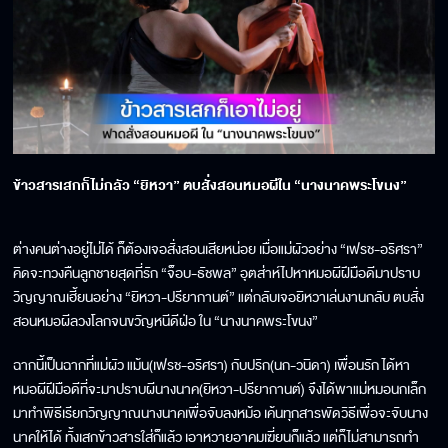
ข้าวสารเสกก็ไม่กลัว “ยิหวา” ตบสั่งสอนหมอผีใน “นางนาคพระโขนง”
ต่างคนต่างอยู่ไม่ได้ ก็ต้องเจอสั่งสอนเสียหน่อย เมื่อแม่ผัวอย่าง “เฟรช-อริศรา”
คิดจะทวงคืนลูกชายสุดที่รัก “จ็อบ-ธัชพล” อุตส่าห์ไปหาหมอผีฝีมือดีมาปราบ
วิญญาณเฮี้ยนอย่าง “ยิหวา-ปรียากานต์” แต่กลับเจอยิหวาเล่นงานกลับ ตบสั่ง
สอนหมอผีลวงโลกจนขวัญหนีดีฝ่อ ใน “นางนาคพระโขนง”
ฉากนี้เป็นฉากที่แม่ผัว แม้น(เฟรช-อริศรา) กับปริก(นก-วนิดา) เพื่อนรัก ได้หา
หมอผีฝีมือดีที่จะมาปราบผีนางนาค(ยิหวา-ปรียากานต์) จึงได้พาแม่หมอนกเล็ก
มาทำพิธีเรียกวิญญาณนางนาคเพื่อจับลงหม้อ เค้นทุกสารพัดวิธีเพื่อจะจับนาง
นาคให้ได้ ทั้งเสกข้าวสารใส่ก็แล้ว เอาหวายอาคมเฆี่ยนก็แล้ว แต่ก็ไม่สามารถทำ