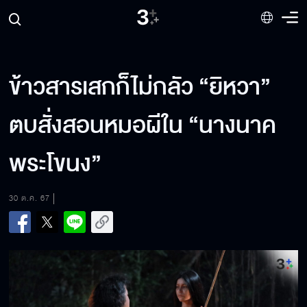
ข้าวสารเสกก็ไม่กลัว “ยิหวา”
ตบสั่งสอนหมอผีใน “นางนาค
พระโขนง”
30 ต.ค. 67