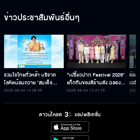
ข่าวประชาสัมพันธ์อื่นๆ
รวมใจไทยทั่วหล้า บริจาค
“เปรี้ยวปาก Festival 2026"
ช่อง
โลหิตน้อมถวาย ‘สมเด็จ
แท็กทีมของดีร้านดัง ฉลอง
เฉลิ
พระบรมราชชนนีพันปีหลวง’
ก้าวสู่ปีที่ 23
สมเด็
2026-08-04 14:08:55
2026-08-04 13:47:55
2026-
พร้อมรับตราไปรษณียากรที่
เนื่
ระลึก 80 พรรษาฯ อันทรง
พระ
คุณค่า
ดาวน์โหลด
แอปพลิเคชั่น