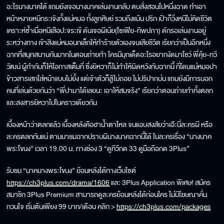
อะไรนางนาคได้ แถมยังเจอนางนาคเล่นงานกลับ ตบสั่งสอนไปหนึ่งฉาด ทำเอา
หน้าหงายหนีกระเจิงทั้งแม่หมอ ทั้งลูกศิษย์ รวมถึงแม้น ปริก เป้าก็วิ่งหนีไม่คิดชีวิต
เคราะห์ซ้ำเมื่อหนีเสือปะจระเข้ ดันเจอผีเน้ย(โซเฟีย-ทิพปภา) ดักรอเล่นงานอยู่
ระหว่างทาง เข้าสิงแม่หมอนกเล็กให้ทำร้ายตัวเองจนเสียชีวิต เรียกว่าเป็นอีกหนึ่ง
ฉากที่สนุกสนานกันมากในตอนถ่ายทำ ใครมีมุกเด็ดอะไรอยากงัดมาโชว์ พี่คุ้ย-ทวี
วัฒน์ ผู้กำกับก็ให้โอกาสเต็มที่ ซึ่งยิหวาก็ไม่ทำให้ผิดหวังกับฉากนี้ ที่โดนแม่หมอปา
ข้าวสารเสกใส่หน้าแบบไม่ยั้ง แต่เจ้าตัวก็สู้ไม่ถอย ไม่ปริปากบ่น แถมยังมีการบอก
คนที่เล่นด้วยกันว่า “พี่ปามาได้เลยนะ เอาให้สมจริง” เรียกว่าตอนถ่ายทำทั้งตลก
และสงสารยิหวาไปในคราวเดียวกัน
เบื้องหน้าว่าตลกแล้ว เบื้องหลังคือฮาน้ำตาไหล จนแอบสงสัยว่าเอ๊ะนี่ละครผี หรือ
ละครตลกกันแน่ ตามมาชมฉากปราบผีนางนาคฉากนี้ได้ ในละครเรื่อง “นางนาค
พระโขนง” เวลา 19.00 น. ทางช่อง 3 “ดูทีวีกด 33 ดูมือถือกด 3Plus”
รับชม “นาคนางพระโขนง” ย้อนหลังได้ทางเว็บไซต์
https://ch3plus.com/drama/1606
และ 3Plus Application พิเศษ! สมัคร
สมาชิก 3Plus Premium สามารถดูละครย้อนหลังได้ก่อนใคร ไม่มีโฆษณาคั่น
กวนใจ เริ่มต้นเพียง 99 บาท/เดือน คลิก >
https://ch3plus.com/packages