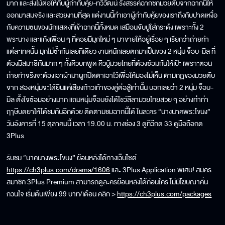
มาก และส่งไม้ต่อให้กับผู้กำกับคุ้ย-ทวีวัฒน์ รังสรรค์ฉากชกมวยตับจากฉากนี้ให้
ออกมาสมจริง และสวยงามที่สุด แต่งานนี้ทำเอาผู้กำกับคุ้ยของเราถึงกับปาดเหงื่อ
กับความซนของนักแสดงที่เข้าฉากนี้ทั้งหมด เสมือนจับปูใส่กระด้ง เพราะทั้ง 2
พระนาง และแก๊งเพื่อน ๆ ที่คอยมีมุกใหม่ ๆ มาขายให้อยู่เรื่อย ๆ เรียกว่าถ่ายทำ
แต่ละเทคนั้น มุกไม่ซ้ำกันเลยทีเดียว งานหนักเลยตกมาเป็นของ 2 หนุ่ม จ็อบ-มิล ที่
ต้องมีสมาธิกันมาก ๆ ทั้งคิวบทพูด คิวบู๊มวยไทยที่ต้องซ้อมกันให้เป๊ะ เพราะตอน
ถ่ายทำจริงจะต้องเอาผ้ามาผูกปิดตาเอาไว้เพื่อให้มองไม่เห็น ตามกฏของมวยตับ
จาก สองหนุ่มจะได้ยินแค่เสียงก้าวเท้าของคู่ต่อสู้เท่านั้น บอกเลยว่า 2 หนุ่ม จ็อบ-
มิล ตั้งใจซ้อมอย่างมาก แถมหนุ่มจ็อบยังได้โชว์ลีลามวยไทยสวย ๆ อย่างท่าท่า
ฤาษีบดยาให้ได้ชมกันอีกด้วย ติดตามชมฉากนี้ได้ ในละคร “นางนาคพระโขนง”
วันอังคารที่ 15 ตุลาคมนี้ เวลา 19.00 น. ทางช่อง 3 ดูทีวีกด 33 ดูมือถือกด
3Plus
รับชม “นาคนางพระโขนง” ย้อนหลังได้ทางเว็บไซต์
https://ch3plus.com/drama/1606
และ 3Plus Application พิเศษ! สมัคร
สมาชิก 3Plus Premium สามารถดูละครย้อนหลังได้ก่อนใคร ไม่มีโฆษณาคั่น
กวนใจ เริ่มต้นเพียง 99 บาท/เดือน คลิก >
https://ch3plus.com/packages