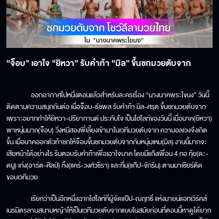
“จ็อบ” เอาใจ “ยิหวา” รับคำท้า “มิล” ขึ้นชกมวยตับจาก
ออกอากาศไปหนึ่งตอนแล้วสำหรับละครเรื่อง “นางนาคพระโขนง” วันนี้
ติดตามความสนุกกันต่อ เมื่อจ็อบ-ธัชพล รับคำท้า มิล-ศรุต ขึ้นชกมวยตับจาก
เพราะอยากทำให้ยิหวา-ปรียากานต์ ประทับใจ เป็นไฮไลท์ของวันนี้ เมื่อนาค(ยิหวา)
พาหนุ่มมาก(จ็อบ) วิ่งหนีสองพี่เลี้ยงเข้ามาในเวทีมวยตับจาก ความอลเวงจึงเกิด
ขึ้น เมื่อนาคออกตัวท้าชกให้จ็อบขึ้นชกมวยตับจากกับหนุ่มเหม(มิล) งานนี้มากจะ
เสียหน้าได้อย่างไร รีบตอบรับคำท้าเพื่อเอาใจนาค โดยมีแก๊งเพื่อน 4 ทอ ทุ้ย(ดะ-
ดนู) เท่ง(อาร์ต-ศิลป์) ทิ้ง(แคร์-วงศ์วชิรา) และทึ่ม(แก๊ป-จักริน) ตามมาเชียร์ติด
ขอบเวทีมวย
เรียกว่าเป็นอีกหนึ่งฉากไฮไลท์ที่ผู้จัดแป๊ป-ณฤทธิ์ แห่งมายน์แอทเวิร์คส์
เนรมิตรลานสนามหญ้าให้เป็นเวทีมวยตับจากแบบในสมัยก่อนที่ตอนนี้หาดูได้ยาก