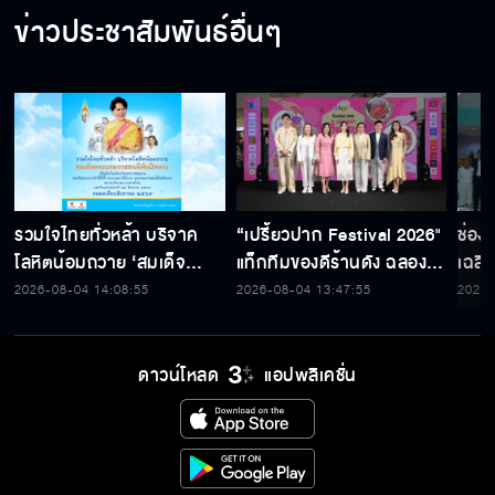
ข่าวประชาสัมพันธ์อื่นๆ
รวมใจไทยทั่วหล้า บริจาค
“เปรี้ยวปาก Festival 2026"
ช่อง
โลหิตน้อมถวาย ‘สมเด็จ
แท็กทีมของดีร้านดัง ฉลอง
เฉลิ
พระบรมราชชนนีพันปีหลวง’
ก้าวสู่ปีที่ 23
สมเด็
2026-08-04 14:08:55
2026-08-04 13:47:55
2026-
พร้อมรับตราไปรษณียากรที่
เนื่
ระลึก 80 พรรษาฯ อันทรง
พระ
คุณค่า
ดาวน์โหลด
แอปพลิเคชั่น