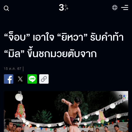
“จ็อบ” เอาใจ “ยิหวา” รับคำท้า
“มิล” ขึ้นชกมวยตับจาก
15 ต.ค. 67