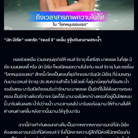
“นัท มีเรีย” บอกรัก “เจมส์ จิ” เคลิ้ม จูจุ๊บกันกลางสระน้ำ
คอยช่วยเหลือ ร่วมลงทุนธุรกิจให้ เจมส์ จิรายุ ตั้งศรีสุข มาตลอด ในที่สุด มี
เรีย เบนเนเดดตี้ หรือ นัท มีเรีย ก็ขอเปิดเผยความในใจกับ เจมส์ จิรายุ ในละครเรื่อง
“โลกหมุนรอบเธอ” สักครั้ง โดยเป็นตอนที่ธุรกิจของนาริน(นัท มีเรีย) ที่ร่วมลงทุน
กับมานะ(เจมส์ จิรายุ) ประสบความสำเร็จ ไปด้วยดี ทั้งคู่มานั่งคุยกันที่ริมสระน้ำ
ของโรงแรม นารินเปิดใจยอมรับว่ารักมานะมาตลอด เป็นรักที่ไม่ได้ต้องการครอบ
ครอง เป็นรักข้างเดียวที่อาจจะผิดก็ได้ มานะเองไม่เหงาบ้างเหรอที่อยู่เป็นโสดแบบ
นี้ นารินเดินลงสระน้ำไปว่ายน้ำ มานะตามลงไป นารินขอร้องมานะให้ทำบางสิ่งให้
ต่างคนต่างเคลิ้ม หลังจากนั้นมานะได้จูจุ๊บนาริน
ฉากนี้ถ่ายทำกันตอนกลางคืน เป็นฉากหลากหลายอารมณ์ที่นัท มีเรีย
ต้องแสดงอารมณ์รักที่มีต่อเจมส์ จิ ซึ่งก็มีหลายความรู้สึกที่มีต่อพี่นัทเหมือนกัน