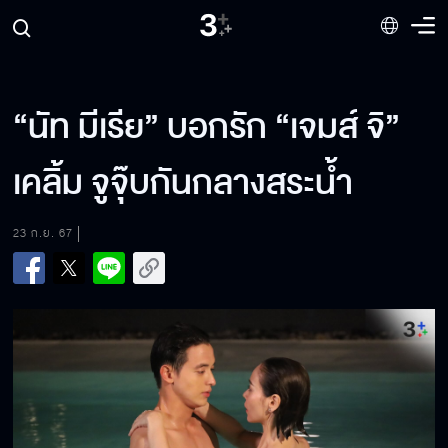
“นัท มีเรีย” บอกรัก “เจมส์ จิ”
เคลิ้ม จูจุ๊บกันกลางสระน้ำ
23 ก.ย. 67