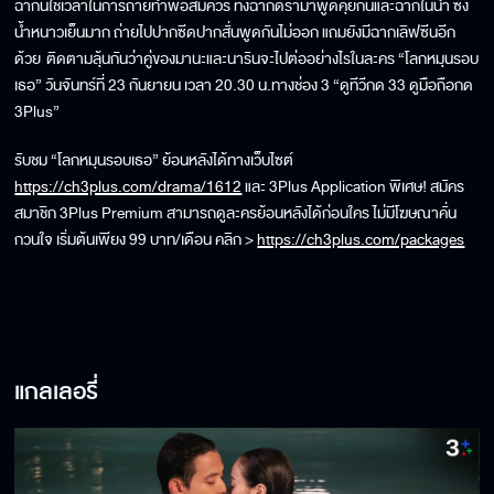
ฉากนี้ใช้เวลาในการถ่ายทำพอสมควร ทั้งฉากดราม่าพูดคุยกันและฉากในน้ำ ซึ่ง
น้ำหนาวเย็นมาก ถ่ายไปปากซีดปากสั่นพูดกันไม่ออก แถมยังมีฉากเลิฟซีนอีก
ด้วย ติดตามลุ้นกันว่าคู่ของมานะและนารินจะไปต่ออย่างไรในละคร “โลกหมุนรอบ
เธอ” วันจันทร์ที่ 23 กันยายน เวลา 20.30 น.ทางช่อง 3 “ดูทีวีกด 33 ดูมือถือกด
3Plus”
รับชม “โลกหมุนรอบเธอ” ย้อนหลังได้ทางเว็บไซต์
https://ch3plus.com/drama/1612
และ 3Plus Application พิเศษ! สมัคร
สมาชิก 3Plus Premium สามารถดูละครย้อนหลังได้ก่อนใคร ไม่มีโฆษณาคั่น
กวนใจ เริ่มต้นเพียง 99 บาท/เดือน คลิก >
https://ch3plus.com/packages
แกลเลอรี่