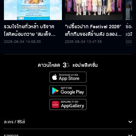
รวมใจไทยทั่วหล้า บริจาค
“เปรี้ยวปาก Festival 2026"
ช่อง
โลหิตน้อมถวาย ‘สมเด็จ
แท็กทีมของดีร้านดัง ฉลอง
เฉลิ
พระบรมราชชนนีพันปีหลวง’
ก้าวสู่ปีที่ 23
สมเด็
2026-08-04 14:08:55
2026-08-04 13:47:55
2026-
พร้อมรับตราไปรษณียากรที่
เนื่
ระลึก 80 พรรษาฯ อันทรง
พระ
คุณค่า
ดาวน์โหลด
แอปพลิเคชั่น
ละคร / ซีรีส์
ละคร/ซีรีส์
รายการ