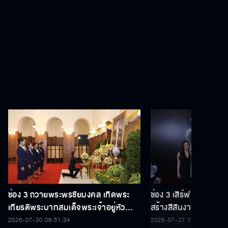
ช่อง 3 ถวายพระพรชัยมงคล เทิดพระ
ช่อง 3 เสิร์ฟ 5 นักแ