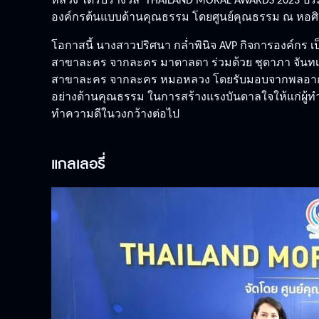
หลวง ได้รับรางวัล THAILAND MORAL AWARDS 2023 ปร
องค์กรต้นแบบด้านคุณธรรม โดยศูนย์คุณธรรม ณ หอศิ
โอกาสนี้ นางสาวปริศนา กล่ำพินิจ AVP กิจการองค์กร เป
สาขาละคร จากละคร มาตาลดา ร่วมด้วย ชุดาภา จันทเขต
สาขาละคร จากละคร หมอหลวง โดยรับมอบจากพลอากาศเ
อย่างด้านคุณธรรม ในการสร้างแรงบันดาลใจให้แก่ผู้
ทำความดีในวงกว้างต่อไป
แกลเลอรี่