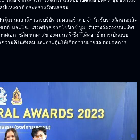
ะเภทสื่อ จากโครงการส่งเสริมและขยายผลสื่อ บุคคล ชุมชน และ
ลป์แห่งชาติ กระทรวงวัฒนธรรม
็นผู้แทนสถานีฯ และบริษัท เมคเกอร์ วาย จำกัด รับรางวัลชนะเลิศ
ต์ และปิยะ เศวตพิกุล จากโซนิกซ์ บูม รับรางวัลรองชนะเลิศ
อก ชลิต พุกผาสุข องคมนตรี ซึ่งก็ได้ตอกย้ำการเป็นแบบ
ทำความดีในสังคม และกระตุ้นให้เกิดการขยายผล ต่อยอดการ