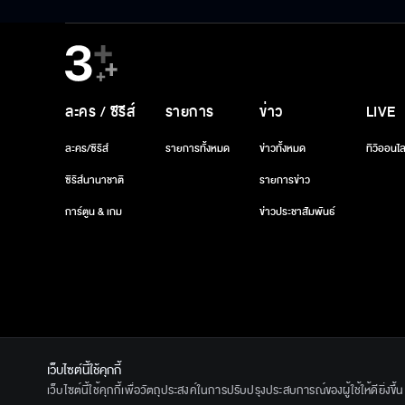
ถวาย ‘สมเด็จพระบรมราชชนนีพันปี
ของดีร้านดัง ฉล
หลวง’ พร้อมรับตราไปรษณียากรที่
2026-08-04 14:08:55
2026-08-04 13:
ระลึก 80 พรรษาฯ อันทรงคุณค่า
ละคร / ซีรีส์
รายการ
ข่าว
LIVE
ละคร/ซีรีส์
รายการทั้งหมด
ข่าวทั้งหมด
ทีวีออนไล
ซีรีส์นานาชาติ
รายการข่าว
การ์ตูน & เกม
ข่าวประชาสัมพันธ์
เว็บไซต์นี้ใช้คุกกี้
เว็บไซต์นี้ใช้คุกกี้เพื่อวัตถุประสงค์ในการปรับปรุงประสบการณ์ของผู้ใช้ให้ดียิ่งข