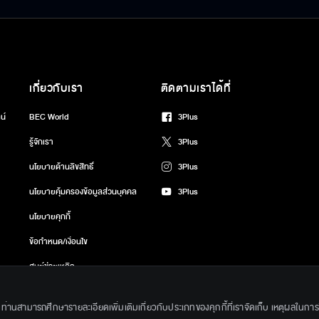
องก้าวสู่ปีที่ 23
สมเด็จพระวชิรเกล้าเจ้าอยู่หัว เนื่องใน
โอกาสวันเฉลิมพระชนมพรรษา 74
47:55
2026-08-03 11:45:18
พรรษา
เกี่ยวกับเรา
ติดตามเราได้ที่
น์
BEC World
3Plus
รู้จักเรา
3Plus
นโยบายด้านลิขสิทธิ์
3Plus
นโยบายคุ้มครองข้อมูลส่วนบุคคล
3Plus
นโยบายคุกกี้
ข้อกำหนด/เงื่อนไข
ศูนย์ช่วยเหลือ
ึ้น ท่านสามารถศึกษารายละเอียดเพิ่มเติมเกี่ยวกับประเภทของคุกกี้ที่เราจัดเก็บ เหตุผลในการใช้