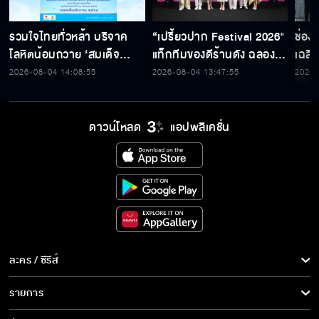
รวมใจไทยทั่วหล้า บริจาค
“เปรี้ยวปาก Festival 2026"
ช่อง
โลหิตน้อมถวาย ‘สมเด็จ
แท็กทีมของดีร้านดัง ฉลอง
เฉลิ
พระบรมราชชนนีพันปีหลวง’
ก้าวสู่ปีที่ 23
สมเด็
2026-08-04 14:08:55
2026-08-04 13:47:55
2026-
พร้อมรับตราไปรษณียากรที่
เนื่
ระลึก 80 พรรษาฯ อันทรง
พระ
คุณค่า
ดาวน์โหลด
แอปพลิเคชั่น
ละคร / ซีรีส์
ละคร/ซีรีส์
รายการ
ซีรีส์นานาชาติ
รายการทั้งหมด