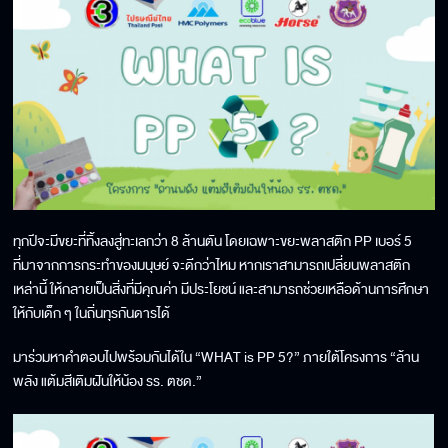
ทุกปีจะมีขยะที่ทิ้งลงสู่ทะเลกว่า 8 ล้านตัน โดยเฉพาะขยะพลาสติก PP เบอร์ 5
ที่มาจากการกระทำของมนุษย์ จะดีกว่าไหม หากเราสามารถเปลี่ยนพลาสติก
เหล่านี้ ให้กลายเป็นสิ่งที่มีคุณค่า มีประโยชน์ และสามารถช่วยเหลือด้านการศึกษา
ให้กับเด็ก ๆ ในถิ่นทุรกันดารได้
มาร่วมหาคำตอบไปพร้อมกันได้ใน “WHAT is PP 5?” ภายใต้โครงการ “ล้าน
พลัง แต้มสีเติมฝันให้น้อง รร. ตชด.”