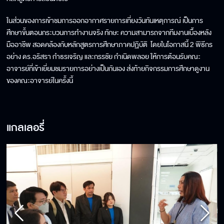
ใน​ส่วน​ของ​การ​เข้าชม​ก​ารออกอากาศรายการ​เที่ยงวันทันเหตุการณ์ เป็น​การ​
ศึกษาขั้นตอน​กระบวนการทำงาน​จริง​ ทักษะ​ ความสามารถ​จากทีมงาน​เบื้องหลัง​
มืออาชีพ​ สอดคล้องกับหลักสูตรการศึกษาภาคปฏิบัติ ​ โดย​ในโอกา​ส​นี้ 2 พิธีกร
อย่าง​ ดร.อริสรา กำธรเจริญ และ​กรรชัย กำเนิดพลอย ​ให้การต้อนรับคณะ
อาจารย์ที่​เข้า​​เยี่ยมชมรายการอย่างเป็นกันเอง​ ส่งท้ายกิจกรรมการศึกษาดูงาน
ของคณะอาจารย์ในครั้งนี้
แกลเลอรี่