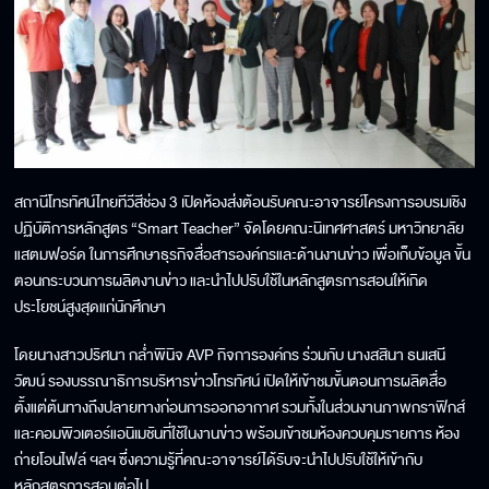
สถานี​โทรทัศน์​ไทยทีวีสีช่อง 3​ เปิดห้องส่งต้อนรับคณะอาจารย์โครงการอบ​รม​เชิง
ปฏิบัติการ​หลักสูตร​ “Smart​ Teacher​” จัดโดยคณะ​นิเทศศาสตร์​ มหาวิทยาลัย​
แสตมฟอร์ด​ ในการศึกษาธุรกิจสื่อสารองค์กรและ​ด้านงานข่าว​ เพื่อเก็บข้อมูล ขั้น
ตอนกระบวนการผลิตงานข่าว และนำไปปรับใช้ในหลักสูตรการสอน​ให้เกิด
ประโยชน์สูงสุดแก่นักศึกษา
โดยนางสาวปริศนา กล่ำพินิจ AVP กิจการองค์กร ร่วมกับ​ นางสสินา ธนเสนี
วัฒน์ รองบรรณาธิการบริหารข่าวโทรทัศน์ เปิดให้เข้าชมขั้นตอนการผลิตสื่อ
ตั้งแต่ต้นทางถึงปลายทางก่อนการออกอากาศ​ รวมทั้ง​ในส่วนงาน​ภาพ​กราฟิกส์
และคอมพิวเตอร์แอนิเมชันที่ใช้ในงานข่าว​ พร้อมเข้าชม​ห้องควบคุมรายการ ห้อง
ถ่ายโอนไฟล์ ฯลฯ​ ซึ่งความรู้ที่คณะอาจารย์ได้รับ​จะ​นำไปปรับใช้ให้เข้ากับ
หลักสูตรการสอนต่อไป