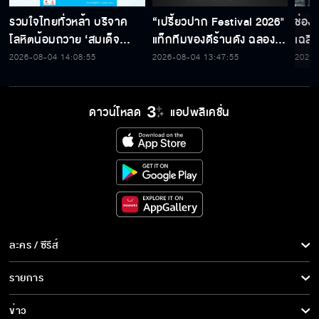
รวมใจไทยทั่วหล้า บริจาค
“เปรี้ยวปาก Festival 2026"
ช่อง
โลหิตน้อมถวาย ‘สมเด็จ
แท็กทีมของดีร้านดัง ฉลอง
เฉลิ
พระบรมราชชนนีพันปีหลวง’
ก้าวสู่ปีที่ 23
สมเด็
2026-08-04 14:08:55
2026-08-04 13:47:55
2026-
พร้อมรับตราไปรษณียากรที่
เนื่
ระลึก 80 พรรษาฯ อันทรง
พระ
คุณค่า
ดาวน์โหลด
แอปพลิเคชั่น
ละคร / ซีรีส์
ละคร/ซีรีส์
รายการ
ซีรีส์นานาชาติ
รายการทั้งหมด
ข่าว