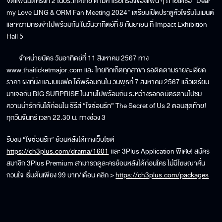
จัดแฟนมีตครั้งที่ 2 ในประเทศไทย ตามคำเรียกร้องของแฟน ๆ ภายใต้ชื่อ "Dear
my Love LING & ORM Fan Meeting 2024" เตรียมเปิดประตูหัวใจรับโมเมนต์
และความทรงจำไปพร้อมกัน ในวันอาทิตย์ที่ 8 กันยายน ที่ Impact Exhibition
Hall 5
จำหน่ายบัตร วันอาทิตย์ที่ 11 สิงหาคม 2567 ทาง
www.thaiticketmajor.com และ ไทยทิกเก็ตทุกสาขา รอติดตามรายละเอียด
ราคา ผังที่นั่ง และเบเนฟิต ได้พร้อมกันใน วันพุธที่ 7 สิงหาคม 2567 แล้วเตรียม
มาเจอกับ BIG SURPRISE ในงานไปพร้อมกัน ระหว่างรอกดบัตรตามไปชม
ความน่ารักกันได้ก่อนใน ซีรีส์ “ใจซ่อนรัก” The Secret of Us 2 ตอนสุดท้าย!
ทุกวันจันทร์ เวลา 22.30 น. ทางช่อง 3
รับชม “ใจซ่อนรัก” ย้อนหลังได้ทางเว็บไซต์
https://ch3plus.com/drama/1601
และ 3Plus Application พิเศษ! สมัคร
สมาชิก 3Plus Premium สามารถดูละครย้อนหลังได้ก่อนใคร ไม่มีโฆษณาคั่น
กวนใจ เริ่มต้นเพียง 99 บาท/เดือน คลิก >
https://ch3plus.com/packages