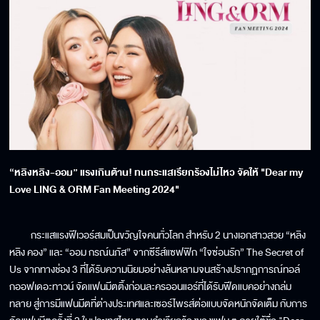
“หลิงหลิง-ออม” แรงเกินต้าน! ทนกระแสเรียกร้องไม่ไหว จัดให้ "Dear my
Love LING & ORM Fan Meeting 2024"
กระแสแรงฟีเวอร์สมเป็นขวัญใจคนทั่วโลก สำหรับ 2 นางเอกสาวสวย “หลิง
หลิง คอง” และ “ออม กรณ์นภัส” จากซีรีส์แซฟฟิก “ใจซ่อนรัก” The Secret of
Us จากทางช่อง 3 ที่ได้รับความนิยมอย่างล้นหลามจนสร้างปรากฏการณ์ทอล์
กออฟเดอะทาวน์ จัดแฟนมีตติ้งก่อนละครออนแอร์ที่ได้รับฟีดแบคอย่างถล่ม
ทลาย สู่การมีแฟนมีตที่ต่างประเทศและเซอร์ไพรส์ต่อแบบจัดหนักจัดเต็ม กับการ