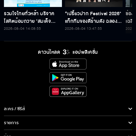
รวมใจไทยทั่วหล้า บริจาค
“เปรี้ยวปาก Festival 2026"
ช่อง
โลหิตน้อมถวาย ‘สมเด็จ
แท็กทีมของดีร้านดัง ฉลอง
เฉลิ
พระบรมราชชนนีพันปีหลวง’
ก้าวสู่ปีที่ 23
สมเด็
2026-08-04 14:08:55
2026-08-04 13:47:55
2026-
พร้อมรับตราไปรษณียากรที่
เนื่
ระลึก 80 พรรษาฯ อันทรง
พระ
คุณค่า
ดาวน์โหลด
แอปพลิเคชั่น
ละคร / ซีรีส์
ละคร/ซีรีส์
รายการ
ซีรีส์นานาชาติ
รายการทั้งหมด