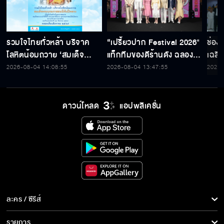
รวมใจไทยทั่วหล้า บริจาค
“เปรี้ยวปาก Festival 2026"
ช่อง
โลหิตน้อมถวาย ‘สมเด็จ
แท็กทีมของดีร้านดัง ฉลอง
เฉลิ
พระบรมราชชนนีพันปีหลวง’
ก้าวสู่ปีที่ 23
สมเด็
2026-08-04 14:08:55
2026-08-04 13:47:55
2026-
พร้อมรับตราไปรษณียากรที่
เนื่
ระลึก 80 พรรษาฯ อันทรง
พระ
คุณค่า
ดาวน์โหลด
แอปพลิเคชั่น
ละคร / ซีรีส์
ละคร/ซีรีส์
รายการ