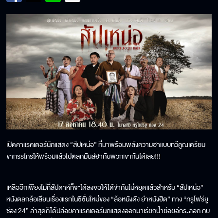
เปิดคาแรคเตอร์นักแสดง “สัปเหน่อ” ที่มาพร้อมพลังความฮาแบบทวีคูณเตรียม
ขากรรไกรให้พร้อมแล้วไปตลกมันส์ฮากับพวกเขากันได้เลย!!!
เหลืออีกเพียงไม่กี่สัปดาห์ก็จะได้ลงจอให้ได้ขำกันไม่หยุดแล้วสำหรับ “สัปเหน่อ”
หนังตลกล้อเลียนเรื่องแรกในซีซั่นใหม่ของ “ล้อหนังดัง ยำหนังฮิต” ทาง “ทรูโฟร์ยู
ช่อง 24” ล่าสุดก็ได้ปล่อยคาแรคเตอร์นักแสดงออกมาเรียกน้ำย่อยอีกระลอก กับ