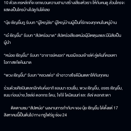
10 ตัวละครหลักที่จะยกขบวนความฮามาสร้างเสียงหัวเราะให้กับคนดู ส่วนใครจะ
แสดงเป็นใครบ้างไปดูกันได้เลย
“นุ้ย เชิญยิ้มฎ รับบท “ผู้ใหญ่ชัย” ผู้ใหญ่บ้านผู้เป็นที่รักของทุกคนในหมู่บ้าน
“เอ๋ เชิญยิ้ม” รับบท “สัปเหร่อมาด” สัปเหร่อเสียงเหน่อผุ้มีเหตุผลและมีนิสัยเป็น
ผู้นำ
“หน่อย เชิญยิ้ม” รับบท “อาจารย์หงอก” หมอผีจอมเจ้าเล่ห์ คู่แค้นที่คอยหา
โอกาสแก้แค้นมาด
“พวง เชิญยิ้ม” รับบท “หลวงพ่อ” เจ้าอาวาสใจดีมีเมตตาให้กับทุกคน
ร่วมด้วยศิลปินตลกอีกคับคั่งอาทิ แอนนา ชวนชื่น, พวง เชิญยิ้ม, อรชร เชิญยิ้ม,
แนน ก่อนบ่าย,โชเล่ย์ ดอกกระโดน, โจโจ้ โดมิแนนท์ และ สังข์ ดอกสะเดา
ติดตามชม “สัปเหน่อ” ผลงานการกำกับฯ ของ นุ้ย เชิญยิ้ม ได้ตั้งแต่ 17
สิงหาคมนี้เป็นต้นไป ทาง ทรูโฟร์ยู ช่อง 24