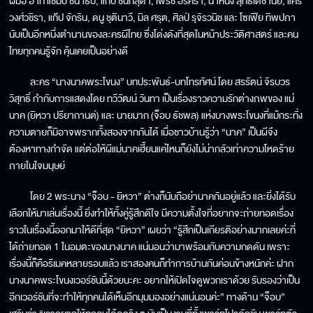
ฝีมือ อาทิ แชมป์ ชนาธิป, แก๊ป ชนกสุดา, เฟรช อริศรา, น้ำหนึ่ง สุทธิเดชานัย, แคร์
วงศ์วชิรา, แก๊ป จักริน, ดนู ชุตินาวี, มิล ศรุต, ศิลป์ รุจิรวนิช และ โซเฟีย ทิพปภา
นับเป็นอีกหนึ่งตำนานของละครผีไทย ซึ่งโด่งดังที่สุดในหน้าประวัติศาสตร์ และคน
ไทยทุกคนรู้จัก คุ้นเคยเป็นอย่างดี
ละคร “นางนาคพระโขนง” บทประพันธ์-บทโทรทัศน์ โดย สรรัตน์ จิรบวร
วิสุทธิ์ กำกับการแสดงโดย ทวีวัฒน์ วันทา เป็นเรื่องราวความรักต่างภพของ แม่
นาค (ยิหวา ปรียากานต์) และ นายมาก (จ็อบ ธัชพล) แห่งบางพระโขนงที่แม้กระทั่ง
ความตายก็มิอาจพรากทั้งสองจากกันได้ เมื่อชาวบ้านรู้ว่า “นาค” เป็นผีจึง
ต้องหาทางกำจัด แต่ต่อให้ผีแม่นาคเฮี้ยนแค่ไหนก็ยังไม่น่ากลัวเท่าความโหดร้าย
ภายในใจมนุษย์
โดย 2 พระนาง “จ็อบ - ยิหวา” ต่างก็นับถือย่านาคกันอยู่แล้ว และยิ่งได้รับ
เลือกให้มาเล่นเรื่องนี้ ยิ่งทำให้ทั้งคู่รู้สึกดีใจ มีความตั้งใจที่อยากจะถ่ายทอดเรื่อง
ราวในเรื่องนี้ออกมาให้ดีที่สุด “ยิหวา” เผยว่า “รู้สึกเป็นเกียรติอย่างมากเลยค่ะที่
ได้ถ่ายทอด 1 ในอมตะของนางนาค แน่นอนว่ามาพร้อมกับความกดดัน เพราะ
เรื่องนี้ก็คือรีเมคหลายรอบแล้ว เราสองคนก็ทำการบ้านกันค่อนข้างหนักค่ะ ฝาก
นางนาคพระโขนงเวอร์ชันนี้ด้วยนะคะ อยากให้เปิดใจดูพวกเราด้วย รับรองว่าเป็น
อีกเวอร์ชันที่จะทำให้ทุกคนได้เห็นอีกมุมมองอย่างแน่นอนค่ะ” ทางด้าน “จ็อบ”