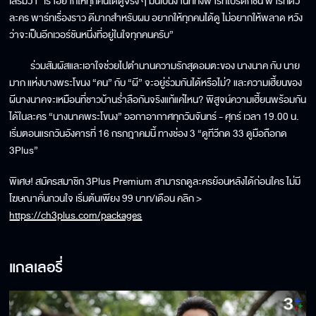
เสริมว่า “เราอยากให้ทุกคนได้ดูจริง ๆ มันเป็นงานที่ทั้งพาร์ทโปรดักชัน พาร์ทตัว
ละคร พาร์ทเรื่องราว ดีมากสำหรับผม อยากให้ทุกคนได้ดู ไม่อยากให้พลาด หวัง
ว่าจะเป็นอีกเวอร์ชันหนึ่งที่อยู่ในใจทุกคนครับ”
ร่วมสัมผัสและเอาใจช่วยไปตำนานความรักสุดอมตะของ นางนาค กับ นาย
มาก แห่งบางพระโขนง “คน” กับ “ผี” จะอยู่ร่วมกันได้หรือไม่? และความเฮี้ยนของ
ผีนางนาคจะเหมือนที่ชาวบ้านร่ำลือกันจริงแท้แค่ไหน? พิสูจน์ความเฮี้ยนพร้อมกัน
ได้ในละคร “นางนาคพระโขนง” ออกาอากาศทุกวันจันทร์ - ศุกร์ เวลา 19.00 น.
เริ่มตอนแรกวันอังคารที่ 16 กรกฎาคมนี้ ทางช่อง 3 “ดูทีวีกด 33 ดูมือถือกด
3Plus”
พิเศษ! สมัครสมาชิก 3Plus Premium สามารถดูละครย้อนหลังได้ก่อนใคร ไม่มี
โฆษณาคั่นกวนใจ เริ่มต้นเพียง 99 บาท/เดือน คลิก >
https://ch3plus.com/packages
แกลเลอรี่