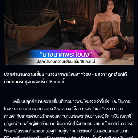
ปลุกตำนานความเฮี้ยน “นางนาคพระโขนง” “จ็อบ - ยิหวา” ถูกเลือกให้
ถ่ายทอดรักสุดอมตะ เริ่ม 16 ก.ค.นี้
เตรียมปลุกตำนานความเฮี้ยนที่ชาวบางพระโขนงจดจำขึ้นใจ! และเป็นการ
โคจรกลับมาพบกันอีกครั้งของ 2 พระนาง “จ็อบ ธัชพล” และ “ยิหวา ปรียา
กานต์” กับละครตำนานรักสุดอมตะ “นางนาคพระโขนง” ของผู้จัด “แป๊ป ณฤทธิ์
ยุวบูรณ์” บอสใหญ่แห่งค่ายมายน์แอทเวิร์คส์ ร่วมกับคนเขียนบทโทรทัศน์ อาจารย์
“กอล์ฟ สรรัตน์” พร้อมด้วยผู้กำกับคู่ใจ “คุ้ย ทวีวัฒน์” ร่วมด้วยนักแสดงมาก