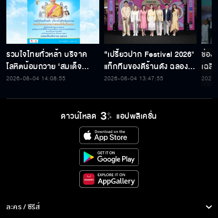
รวมใจไทยทั่วหล้า บริจาค
“เปรี้ยวปาก Festival 2026"
ช่อง
โลหิตน้อมถวาย ‘สมเด็จ
แท็กทีมของดีร้านดัง ฉลอง
เฉลิ
พระบรมราชชนนีพันปีหลวง’
ก้าวสู่ปีที่ 23
สมเด็
2026-08-04 14:08:55
2026-08-04 13:47:55
2026-
พร้อมรับตราไปรษณียากรที่
เนื่
ระลึก 80 พรรษาฯ อันทรง
พระ
คุณค่า
ดาวน์โหลด
แอปพลิเคชั่น
ละคร / ซีรีส์