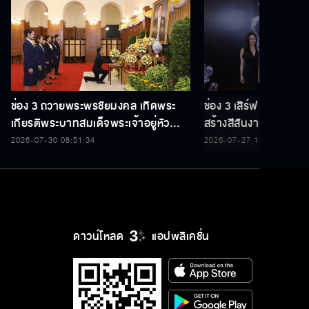
ช่อง 3 ถวายพระพรชัยมงคล เทิดพระ
ช่อง 3 เสิร์ฟ 5 นักแ
เกียรติพระบาทสมเด็จพระเจ้าอยู่หัว
สร้างสีสันงานประกาศร
เนื่องในโอกาสวันเฉลิมพระชนมพรรษา
THAILAND Y CONT
2026-07-30 08:51:34
2026-07-27 18:35:22
28 กรกฎาคม 2569
ดาวน์โหลด
แอปพลิเคชั่น