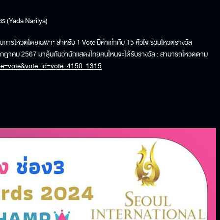
ชร (Yada Narilya)
ารโหวตโดยเฉพาะ สำหรับ 1 Vote มีค่าเท่ากับ 15 หัวใจ ร่วมโหวตรางวัล
15 กรกฎาคม 2567 มาลุ้นกันว่านักแสดงไทยคนไหนจะได้รับรางวัล : สามารถโหวดตาม
pe=vote&vote_id=vote_4150_1315