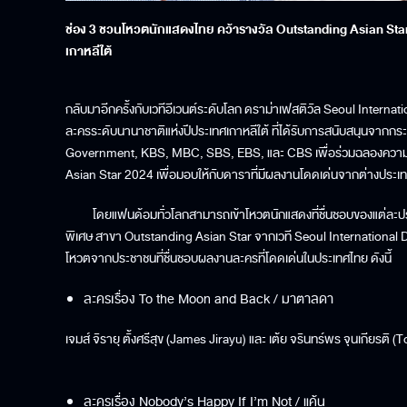
ช่อง 3 ชวนโหวตนักแสดงไทย คว้ารางวัล Outstanding Asian St
เกาหลีใต้
กลับมาอีกครั้งกับเวทีอีเวนต์ระดับโลก ดราม่าเฟสติวัล Seoul Intern
ละครระดับนานาชาติแห่งปีประเทศเกาหลีใต้ ที่ได้รับการสนับสนุนจากกร
Government, KBS, MBC, SBS, EBS, และ CBS เพื่อร่วมฉลองความเป็นที
Asian Star 2024 เพื่อมอบให้กับดาราที่มีผลงานโดดเด่นจากต่างประเ
โดยแฟนด้อมทั่วโลกสามารถเข้าโหวตนักแสดงที่ชื่นชอบของแต่ละประเทศในเ
พิเศษ สาขา Outstanding Asian Star จากเวที Seoul International Dr
โหวตจากประชาชนที่ชื่นชอบผลงานละครที่โดดเด่นในประเทศไทย ดังนี้
ละครเรื่อง To the Moon and Back / มาตาลดา
เจมส์ จิรายุ ตั้งศรีสุข (James Jirayu) และ เต้ย จรินทร์พร จุนเกียรติ 
ละครเรื่อง Nobody’s Happy If I’m Not / แค้น