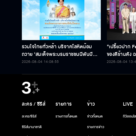
รวมใจไทยทั่วหล้า บริจาคโลหิตน้อม
“เปรี้ยวปาก F
ถวาย ‘สมเด็จพระบรมราชชนนีพันปี
ของดีร้านดัง ฉล
หลวง’ พร้อมรับตราไปรษณียากรที่
2026-08-04 14:08:55
2026-08-04 13:
ระลึก 80 พรรษาฯ อันทรงคุณค่า
ละคร / ซีรีส์
รายการ
ข่าว
LIVE
ละคร/ซีรีส์
รายการทั้งหมด
ข่าวทั้งหมด
ทีวีออนไล
ซีรีส์นานาชาติ
รายการข่าว