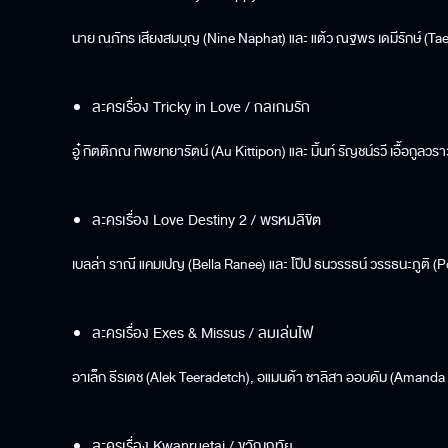
นาย ณภัทร เสียงสมบุญ (Nine Naphat) และ แต้ว ณฐพร เดมีรักษ์ (T
ละครเรื่อง Tricky in Love / กลเกมรัก
อู๋ กิตติภณ ทิพยทยารัตน์ (Au Kittipon) และ มิ้นท์ รัญชน์รวี เอื้อกูล
ละครเรื่อง Love Destiny 2 / พรหมลิขิต
เบลล่า ราณี แคมเปญ (Bella Ranee) และ โป๊ป ธนวรรธน์ วรรธนะภูติ 
ละครเรื่อง Exes & Missus / ลมเล่นไฟ
อาเล็ก ธีรเดช (Alek Teeradetch), อแมนด้า ชาลิสา ออบดัม (Amanda 
ละครเรื่อง Kwanruetai / ขวัญฤทัย