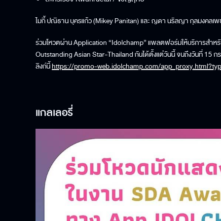
ไมกี้ ปณิธาน บุครแก้ว (Mikey Panitan) และ ญดา นริลญา กุลมงคลเพ
ร่วมโหวตผ่าน Application “Idolchamp” แพลตฟอร์มให้บริการสำหรับก
Outstanding Asian Star-Thailand กันได้ตั้งแต่วันนี้ จนถึงวันที่ 
ลิงก์นี้
https://promo-web.idolchamp.com/app_proxy.html?ty
แกลเลอรี่