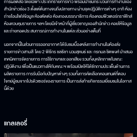
การผลิตสื่อ โดยเฉพาะประเภทรายการข่าว พร้อมนำชมกระบวนการทำงานของ
สำนักข่าวช่อง 3 ตั้งแต่ต้นทางจนถึงปลายทาง ผ่านจุดปฏิบัติการต่างๆ อาทิ ห้อง
ถ่ายโอนไฟล์ข้อมูล ห้องตัดต่อ ห้องกองบรรณาธิการ ห้องคอมพิวเตอร์กราฟิกส์
ห้องควบคุมรายการ ฯลฯ โดยมีเจ้าหน้าที่ผู้เชี่ยวชาญของสำนักข่าว คอยให้ข้อมูล
และถ่ายทอดประสบการณ์การทำงานในแต่ละส่วนอย่างเต็มที่
นอกจากนี้ในส่วนการรออกอากาศ ได้รับชมเบื้องหลังการทำงานในห้องส่ง
รายการข่าวสามสี โดย 2 พิธีกร ชลธิชา นวมสุคนธ์ และ กรกมล ชิตพงศ์ นำเสนอ
เทคนิคการจัดรายการ การใช้ภาษาและออกเสียง รวมทั้งบุคลิกภาพในขณะ
ปฏิบัติงาน เพื่อเป็นแนวทางให้กับคณะฯ พร้อมเปิดให้ได้ซักถามประเด็นด้านการ
ผลิตรายการ การรับมือกับปัญหาต่างๆ รวมทั้งการคัดเลือกคอนเทนต์ที่ตอบ
โจทย์ผู้ชมจากโปรดิวเซอร์ของรายการ เป็นการส่งท้ายกิจกรรมเยี่ยมชมในโอกาส
นี้ด้วย
แกลเลอรี่