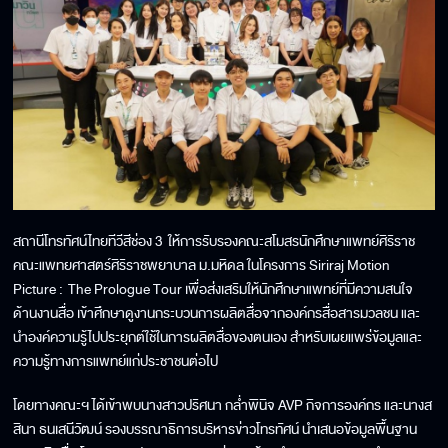
สถานีโทรทัศน์ไทยทีวีสีช่อง 3 ให้การรับรองคณะสโมสรนักศึกษาแพทย์ศิริราช
คณะแพทยศาสตร์ศิริราชพยาบาล ม.มหิดล ในโครงการ Siriraj Motion
Picture : The Prologue Tour เพื่อส่งเสริมให้นักศึกษาแพทย์ที่มีความสนใจ
ด้านงานสื่อ เข้าศึกษาดูงานกระบวนการผลิตสื่อจากองค์กรสื่อสารมวลชน และ
นำองค์ความรู้ไปประยุกต์ใช้ในการผลิตสื่อของตนเอง สำหรับเผยแพร่ข้อมูลและ
ความรู้ทางการแพทย์แก่ประชาชนต่อไป
โดยทางคณะฯ ได้เข้าพบนางสาวปริศนา กล่ำพินิจ AVP กิจการองค์กร และนางส
สินา ธนเสนีวัฒน์ รองบรรณาธิการบริหารข่าวโทรทัศน์ นำเสนอข้อมูลพื้นฐาน