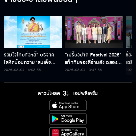
รวมใจไทยทั่วหล้า บริจาค
“เปรี้ยวปาก Festival 2026"
ช่อง
โลหิตน้อมถวาย ‘สมเด็จ
แท็กทีมของดีร้านดัง ฉลอง
เฉลิ
พระบรมราชชนนีพันปีหลวง’
ก้าวสู่ปีที่ 23
สมเด็
2026-08-04 14:08:55
2026-08-04 13:47:55
2026-
พร้อมรับตราไปรษณียากรที่
เนื่
ระลึก 80 พรรษาฯ อันทรง
พระ
คุณค่า
ดาวน์โหลด
แอปพลิเคชั่น