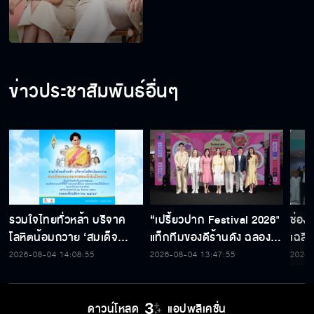
ข่าวประชาสัมพันธ์อื่นๆ
รวมใจไทยทั่วหล้า บริจาค
“เปรี้ยวปาก Festival 2026"
ช่อง
โลหิตน้อมถวาย ‘สมเด็จ
แท็กทีมของดีร้านดัง ฉลอง
เฉลิ
พระบรมราชชนนีพันปีหลวง’
ก้าวสู่ปีที่ 23
สมเด็
2026-08-04 14:08:55
2026-08-04 13:47:55
2026-
พร้อมรับตราไปรษณียากรที่
เนื่
ระลึก 80 พรรษาฯ อันทรง
พระ
คุณค่า
ดาวน์โหลด
แอปพลิเคชั่น