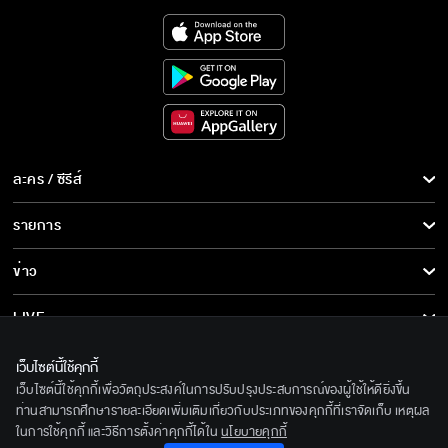
ละคร / ซีรีส์
ละคร/ซีรีส์
รายการ
ซีรีส์นานาชาติ
รายการทั้งหมด
ข่าว
การ์ตูน & เกม
ข่าวทั้งหมด
LIVE
รายการข่าว
ทีวีออนไลน์
เกี่ยวกับเรา
เว็บไซต์นี้ใช้คุกกี้
ข่าวประชาสัมพันธ์
เว็บไซต์นี้ใช้คุกกี้เพื่อวัตถุประสงค์ในการปรับปรุงประสบการณ์ของผู้ใช้ให้ดียิ่งขึ้น
BEC World
ติดตามเราได้ที่
ท่านสามารถศึกษารายละเอียดเพิ่มเติมเกี่ยวกับประเภทของคุกกี้ที่เราจัดเก็บ เหตุผล
ในการใช้คุกกี้ และวิธีการตั้งค่าคุกกี้ได้ใน
นโยบายคุกกี้
รู้จักเรา