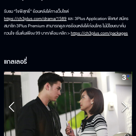
รับชม “ใจพิสุทธิ์” ย้อนหลังได้ทางเว็บไซต์
https://ch3plus.com/drama/1589
และ 3Plus Application พิเศษ! สมัคร
สมาชิก 3Plus Premium สามารถดูละครย้อนหลังได้ก่อนใคร ไม่มีโฆษณาคั่น
กวนใจ เริ่มต้นเพียง 99 บาท/เดือน คลิก >
https://ch3plus.com/packages
แกลเลอรี่