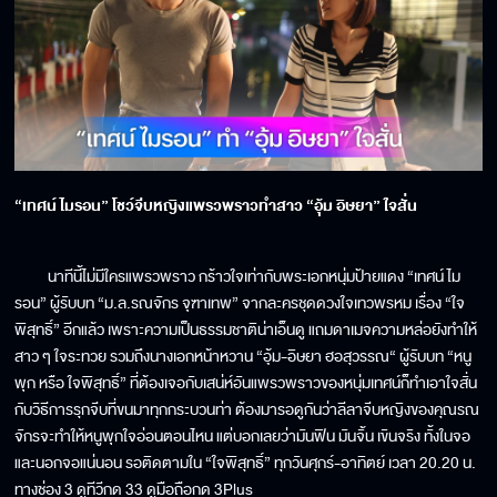
“เทศน์ ไมรอน” โชว์จีบหญิงแพรวพราวทำสาว “อุ้ม อิษยา” ใจสั่น
นาทีนี้ไม่มีใครแพรวพราว กร้าวใจเท่ากับพระเอกหนุ่มป้ายแดง “เทศน์ ไม
รอน” ผู้รับบท “ม.ล.รณจักร จุฑาเทพ” จากละครชุดดวงใจเทวพรหม เรื่อง “ใจ
พิสุทธิ์” อีกแล้ว เพราะความเป็นธรรมชาติน่าเอ็นดู แถมดาเมจความหล่อยังทำให้
สาว ๆ ใจระทวย รวมถึงนางเอกหน้าหวาน “อุ้ม-อิษยา ฮอสุวรรณ“ ผู้รับบท “หนู
พุก หรือ ใจพิสุทธิ์” ที่ต้องเจอกับเสน่ห์อันแพรวพราวของหนุ่มเทศน์ก็ทำเอาใจสั่น
กับวิธีการรุกจีบที่ขนมาทุกกระบวนท่า ต้องมารอดูกันว่าลีลาจีบหญิงของคุณรณ
จักรจะทำให้หนูพุกใจอ่อนตอนไหน แต่บอกเลยว่ามันฟิน มันจิ้น เขินจริง ทั้งในจอ
และนอกจอแน่นอน รอติดตามใน “ใจพิสุทธิ์” ทุกวันศุกร์-อาทิตย์ เวลา 20.20 น.
ทางช่อง 3 ดูทีวีกด 33 ดูมือถือกด 3Plus