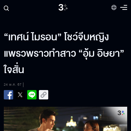
“เทศน์ ไมรอน” โชว์จีบหญิง
แพรวพราวทำสาว “อุ้ม อิษยา”
ใจสั่น
24 พ.ค. 67