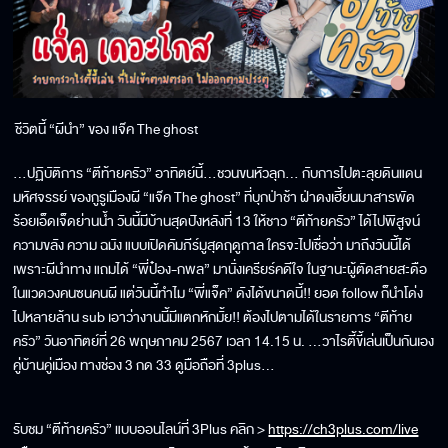
ชีวิตนี้ “ผีนำ” ของ แจ๊ค The ghost
…ปฏิบัติการ “ตีท้ายครัว” อาทิตย์นี้…ชวนขนหัวลุก… กับการไปตะลุยดินแดน
มหัศจรรย์ ของกูรูเมืองผี “แจ๊ค The ghost” ที่บุกป่าช้า ฝ่าดงเฮี้ยนมาสารพัด
ร้อยเอ็ดเจ็ดย่านน้ำ วันนี้มีบ้านสุดปังหลังที่ 13 ให้ชาว “ตีท้ายครัว” ได้ไปพิสูจน์
ความขลัง ความ ฉมัง แบบเปิดคัมภีร์มูสุดฤดูกาล ใครจะไปเชื่อว่า มาถึงวันนี้ได้
เพราะผีนำทาง แถมได้ “พี่ป๋อง-กพล” มานั่งเครียร์คดีใจ ในฐานะผู้ตัดสายสะดือ
ในแวดวงคนซนคนผี แต่วันนี้ทำไม “พี่แจ็ค” ดังได้ขนาดนี้!! ยอด follow ก็นำโด่ง
ไปหลายล้าน sub เอาว่างานนี้มีแตกหักมั้ย!! ต้องไปตามได้ในรายการ “ตีท้าย
ครัว” วันอาทิตย์ที่ 26 พฤษภาคม 2567 เวลา 14.15 น. …วาไรตี้ขี้เล่นเป็นกันเอง
คู่บ้านคู่เมือง ทางช่อง 3 กด 33 ดูมือถือที่ 3plus…
รับชม “ตีท้ายครัว” แบบออนไลน์ที่ 3Plus คลิก >
https://ch3plus.com/live