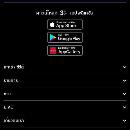
ระลึก 80 พรรษาฯ อันทรง
พระ
คุณค่า
ดาวน์โหลด
แอปพลิเคชั่น
ละคร / ซีรีส์
ละคร/ซีรีส์
รายการ
ซีรีส์นานาชาติ
รายการทั้งหมด
ข่าว
การ์ตูน & เกม
ข่าวทั้งหมด
LIVE
รายการข่าว
ทีวีออนไลน์
เกี่ยวกับเรา
ข่าวประชาสัมพันธ์
BEC World