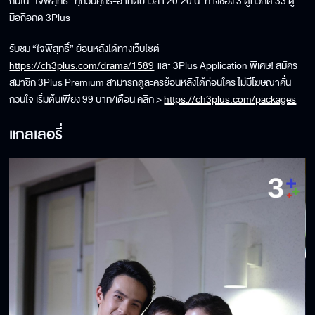
กันใน “ใจพิสุทธิ์” ทุกวันศุกร์-อาทิตย์ เวลา 20.20 น. ทางช่อง 3 ดูทีวีกด 33 ดู
มือถือกด 3Plus
รับชม “ใจพิสุทธิ์” ย้อนหลังได้ทางเว็บไซต์
https://ch3plus.com/drama/1589
และ 3Plus Application พิเศษ! สมัคร
สมาชิก 3Plus Premium สามารถดูละครย้อนหลังได้ก่อนใคร ไม่มีโฆษณาคั่น
กวนใจ เริ่มต้นเพียง 99 บาท/เดือน คลิก >
https://ch3plus.com/packages
แกลเลอรี่