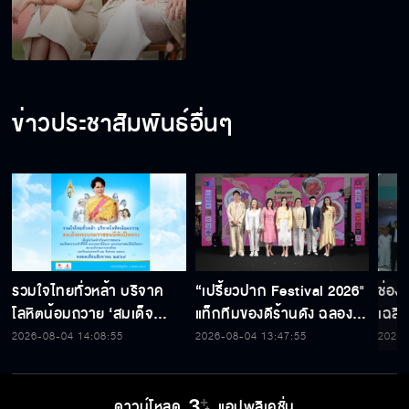
ข่าวประชาสัมพันธ์อื่นๆ
รวมใจไทยทั่วหล้า บริจาค
“เปรี้ยวปาก Festival 2026"
ช่อง
โลหิตน้อมถวาย ‘สมเด็จ
แท็กทีมของดีร้านดัง ฉลอง
เฉลิ
พระบรมราชชนนีพันปีหลวง’
ก้าวสู่ปีที่ 23
สมเด็
2026-08-04 14:08:55
2026-08-04 13:47:55
2026-
พร้อมรับตราไปรษณียากรที่
เนื่
ระลึก 80 พรรษาฯ อันทรง
พระ
คุณค่า
ดาวน์โหลด
แอปพลิเคชั่น