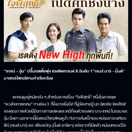
“เทศน์ – อุ้ม” ปลื้มเรตติ้งพุ่ง แรงติดเทรนด์ X อันดับ 1“เจมส์ มาร์ - มิ้นต์”
มาเซอร์ไพรส์ตามคำเรียกร้อง
ตกคนดูอยู่หมัดจริง ๆ สำหรับละครเรื่อง “ใจพิสุทธิ์” หนึ่งในละครชุด
“ดวงใจเทวพรหม” ทางช่อง 3 ที่ยิ่งฉายยิ่งปัง! ที่ผู้จัดสายบู๊ นก ฉัตรชัย จัดเสิร์ฟ
ของคุณภาพด้วยฝีมือทางการแสดงและเคมีที่ลงตัวของพระนาง เทศน์ ไมรอน และ
อุ้ม อิษยา นอกจากนี้ยังเซอร์ไพรส์คนดูฉ่ำ กับการคัมแบ็กของ หม่อมราชวงศ์รณ
พีร์ (เจมส์ มาร์) และ เพียงขวัญ (มิ้นต์ ชาลิดา) หลังจากที่เปิดตัว หม่อมหลวงวิไล