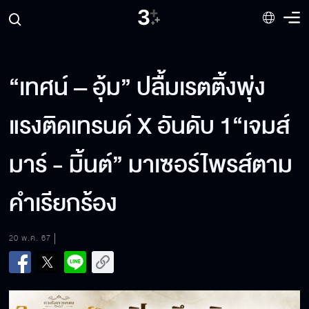
“เทศน์ – อุ้ม” ปลื้มเรตติ้งพุ่ง
แรงติดเทรนด์ X อันดับ 1“เจมส์
มาร์ - มิ้นต์” มาเซอร์ไพรส์ตาม
คำเรียกร้อง
20 พ.ค. 67