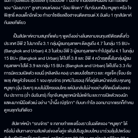
รัมภา (เอสเธอร์ สุปรีย์ลีลา) ไปเมื่ออีพี 1 นอกจากนี้ยังได้เห็นผลงานการแสดง
ของ “น้องนาวา” ลูกสาวคนเก่งของ “อ้อม พิยดา” ที่มารับบทเป็น หนูพุก หรือ ใจ
พิสุทธิ์ ตอนเด็กอีกด้วย ทำเอาโซเชียลฮือฮาจนติดเทรนด์ X อันดับ 1 ทุกสัปดาห์
กันเลยทีเดียว
เป็นสัปดาห์ความสนุกที่แฟน ๆ พูดถึงอย่างล้นหลามจนทุบสถิติเรตติ้งทั่ว
ประเทศ อีพี 2 ไปมากถึง 3.1 กลุ่มผู้ชมกรุงเทพฯ ดีดสูงถึง 4.7 ในกลุ่ม 15 BU+
(Bangkok and Urban) 4.3 ในส่วน อีพี 3 ผู้ชมกรุงเทพฯ ทำไปสูงถึง 4.1 ในกลุ่ม
15 BU+ (Bangkok and Urban) ได้ไปที่ 3.8 และ อีพี 4 คว้าเรตติ้งในกลุ่มผู้ชม
กรุงเทพฯ ไปได้ 3.9 และกลุ่ม 15 BU+ (Bangkok and Urban) ไต่ไปถึง 3.3 กับ
การมัดรวมเปิดตัว แอนนี่ (หลิงหลิง คอง) นางแบบไฮโซสาว และ ครูแจ็ค (จ็อบ ธัช
พล) ศัตรูหัวใจเบอร์ 1 ของ คุณจักร (เทศน์ ไมรอน) ที่ทั้งคู่เดินหน้าแข่งจีบ คุณครู
หนูพุก (อุ้ม อิษยา) แบบไม่มีใครยอมใคร แต่มันกลับไม่ง่ายอย่างที่คิดเมื่อต้องเจอ
กับ ปราการ (อ่ำ อัมรินทร์) ที่รุกจีบหนูพุกหนักไม่แพ้กัน และการเปิดตัวของนัก
แสดงมากฝีมือตัวแม่ อย่าง “น้ำผึ้ง ณัฐริกา” กับบท กำไล ออกมาฉากแรกก็ทำคน
ดูขนลุกกันทีเดียว
สัปดาห์หน้า “รณจักร” จะทลายกำแพงเรื่องราวในอดีตของ “หนูพุก” ได้
หรือไม่ เส้นทางความสัมพันธ์ของทั้งคู่จะเดินไปในรูปแบบไหน มาร่วมลุ้นไปพร้อม