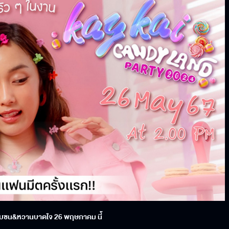
ยวแสบซน&หวานบาดใจ 26 พฤษภาคม นี้