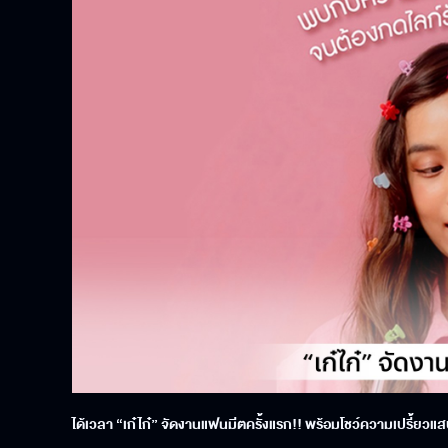
ได้เวลา “เก๋ไก๋” จัดงานแฟนมีตครั้งแรก!! พร้อมโชว์ความเปรี้