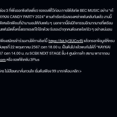
ง 3 ที่เพิ่งออกซิงเกิลเดี่ยว ขอจองพี่ไว้ก่อน ภายใต้สังกัด BEC MUSIC อย่าง “เก๋
แรก “KAYKAI CANDY PARTY 2024” ตามคำเรียกร้องของเหล่าแฟนคลับกันแล้ว งานนี้
เศษอีกเพียบที่นำมามอบให้กับแฟน ๆ นอกจากนี้ยังมีกิจกรรมอีกมากมายที่เตรียม
แฟนมีตติ้งครั้งแรกของเก๋ไก๋อีกด้วย รับรองว่าทุกคนต้องกดไลก์รัว ๆ อย่างแน่นอน
พียงสมัครเข้าร่วมงานได้ทางลิงก์นี้
https://bit.ly/3UCnrRi
แล้วกรอกข้อมูลให้ครบ
วันพุธที่ 22 พฤษภาคม 2567 เวลา 18.00 น. เป็นต้นไป แล้วพบกันได้ที่ “KAYKAI
567 เวลา 14.00 น. ณ SCBX NEXT STAGE ชั้น 4 ศูนย์การค้า สยาม พารากอน
com
หรือ แอฟพิเคชัน 3Plus
 ไม่มีโฆษณาคั่นกวนใจ เริ่มต้นเพียง 99 บาท/เดือน คลิก >