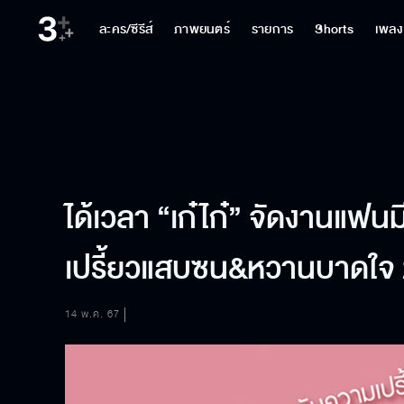
ละคร/ซีรีส์
ภาพยนตร์
รายการ
Shorts
เพลง
ได้เวลา “เก๋ไก๋” จัดงานแฟน
เปรี้ยวแสบซน&หวานบาดใจ 
14 พ.ค. 67