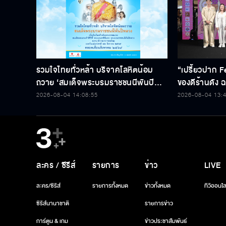
รวมใจไทยทั่วหล้า บริจาคโลหิตน้อม
“เปรี้ยวปาก F
ถวาย ‘สมเด็จพระบรมราชชนนีพันปี
ของดีร้านดัง ฉล
หลวง’ พร้อมรับตราไปรษณียากรที่
2026-08-04 14:08:55
2026-08-04 13:
ระลึก 80 พรรษาฯ อันทรงคุณค่า
ละคร / ซีรีส์
รายการ
ข่าว
LIVE
ละคร/ซีรีส์
รายการทั้งหมด
ข่าวทั้งหมด
ทีวีออนไล
ซีรีส์นานาชาติ
รายการข่าว
การ์ตูน & เกม
ข่าวประชาสัมพันธ์