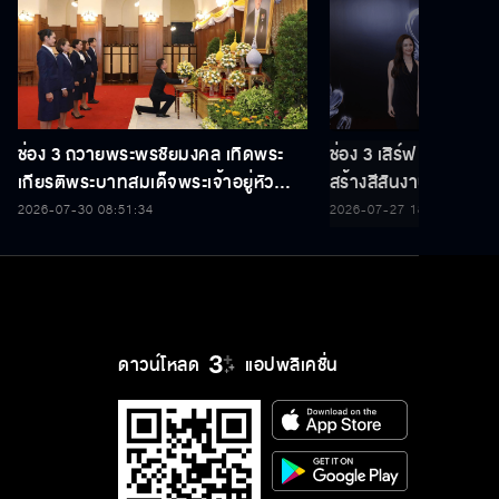
ช่อง 3 ถวายพระพรชัยมงคล เทิดพระ
ช่อง 3 เสิร์ฟ 5 นักแ
เกียรติพระบาทสมเด็จพระเจ้าอยู่หัว
สร้างสีสันงานประกาศร
เนื่องในโอกาสวันเฉลิมพระชนมพรรษา
THAILAND Y CONT
2026-07-30 08:51:34
2026-07-27 18:35:22
28 กรกฎาคม 2569
ดาวน์โหลด
แอปพลิเคชั่น