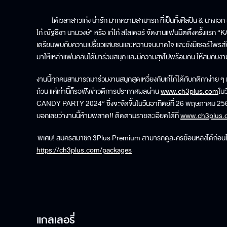
ได้เวลาสาวเก่ง น่ารัก มากความสามารถ ที่เป็นทั้งศิลปิน & นางเอก ช่อ
ไก๋ ณัฐธิชา นามวงษ์” หรือ เก๋ไก๋ สไลเดอร์ จัดงานแฟนมีตติ้งครั้ง
เตรียมพบกับความเปรี้ยวแสบซนและหวานจนบาดใจ และยังมีเซอร์ไพรส์พิ
มาให้เหล่าแฟนคลับได้มาร่วมสนุก และมีความสุขไปพร้อมกัน ให้สมกับงาน
งานนี้ทุกคนสามารถมาร่วมงานสนุกสุดเหวี่ยงกับเก๋ไก๋ได้กับกติกาง่าย ๆ เ
ถ้วน แค่เท่านี้ก็รอฟังข่าวดีการประกาศผลผ่าน
www.ch3plus.com
ใน
CANDY PARTY 2024” ซึ่งจะจัดขึ้นในวันอาทิตย์ที่ 26 พฤษภาคม 2
บอกเลยว่างานนี้ห้ามพลาด!! ติดตามรายละเอียดได้ที่
www.ch3plus.
พิเศษ! สมัครสมาชิก 3Plus Premium สามารถดูละครย้อนหลังได้ก่อนใคร
https://ch3plus.com/packages
แกลเลอรี่