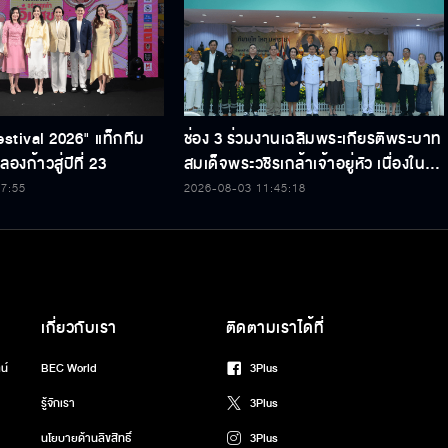
estival 2026" แท็กทีม
ช่อง 3 ร่วมงานเฉลิมพระเกียรติพระบาท
องก้าวสู่ปีที่ 23
สมเด็จพระวชิรเกล้าเจ้าอยู่หัว เนื่องใน
โอกาสวันเฉลิมพระชนมพรรษา 74
47:55
2026-08-03 11:45:18
พรรษา
เกี่ยวกับเรา
ติดตามเราได้ที่
น์
BEC World
3Plus
รู้จักเรา
3Plus
นโยบายด้านลิขสิทธิ์
3Plus