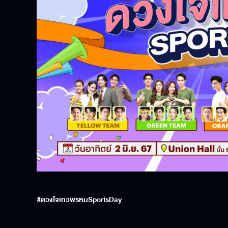
#
ดวงใจเทวพรหม
SportsDay