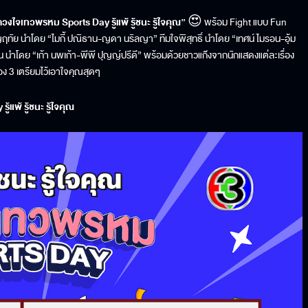
ดวงใจเทวพรหม
Sports Day
รู้แพ้ รู้ชนะ รู้ใจคุณ”
😍 พร้อม
Fight
แบบ
Fun
ญฤทัย นำโดย “ไมกี้ ปณิธาน
-
ญดา นริลญา” ทีมใจพิสุทธิ์ นำโดย “เทศน์ ไมรอน
-
อุ้ม
ัน นำโดย “เก้า นพเก้า
-
พีพี ปุญญ์ปรีดี” พร้อมด้วยชาวแก๊งจากนักแสดงแต่ละเรื่อง
่อง
3
เตรียมไว้เอาใจคุณสุดๆ
y
รู้แพ้ รู้ชนะ รู้ใจคุณ