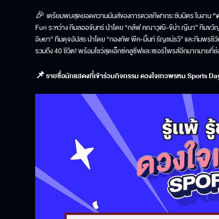
🎉 เตรียมพบสุดยอดความมันส์ของการดวลกีฬากระชับมิตร ในงาน
“
Fun
ระหว่าง ทีมลออจันทร์ นำโดย “กลัฟ คณาวุฒิ
-
จีน่า ญีนา” ทีมขวั
อิษยา” ทีมดุจอัปสร นำโดย “กองทัพ พีค
-
มิ้นท์ รัญชน์รวี” และทีมพรชีว
รวมถึง
40
ชีวิต
!
พร้อมโชว์สุดเอ็กซ์คลูซีฟและเซอร์ไพรส์อีกมากมายที่ช
📌
รายชื่อนักแสดงที่เข้าร่วมกิจกรรม ดวงใจเทวพรหม
Sports Da