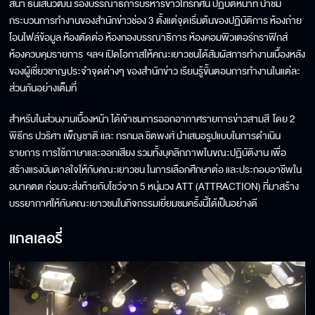
สินา ธนเสนีวัฒน์ รองบรรณาธิการบริหารข่าวโทรทัศน์ ปฏิบัติหน้าที่ นำชม
กระบวนการทำงานของสำนักข่าวช่อง 3 ตั้งแต่จุดเริ่มต้นของปฏิบัติการ ห้องถ่าย
โอนไฟล์ข้อมูล ห้องตัดต่อ ห้องกองบรรณาธิการ ห้องคอมพิวเตอร์กราฟิกส์
ห้องควบคุมรายการ ฯลฯ เปิดโอกาสให้คณะเยาวชนได้สัมผัสการทำงานเบื้องหลัง
ของผู้เชี่ยวชาญประจำจุดต่างๆ ของสำนักข่าว เรียนรู้ขั้นตอนการทำงานในแต่ละ
ส่วนกันอย่างเต็มที่
สำหรับในส่วนงานเบื้องหน้า ได้เข้าชมการออกอากาศรายการข่าวสามสี โดย 2
พิธีกร ปวริศา เพ็ญชาติ และ กรกมล ชิตพงศ์ นำเสนอรูปแบบในการดำเนิน
รายการ การใช้ภาษาและออกเสียง รวมทั้งบุคลิกภาพในขณะปฏิบัติงาน เพื่อ
สร้างแรงบันดาลใจให้กับคณะเยาวชน ในการเลือกศึกษาต่อ และประกอบอาชีพใน
อนาคตต ก่อนจะส่งท้ายกับโชว์จาก 5 หนุ่มวง ATT (ATTRACTION) ที่มาสร้าง
บรรยากาศให้กับคณะเยาวชนในกิจกรรมเยี่ยมชมครั้งนี้ได้เป็นอย่างดี
แกลเลอรี่