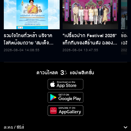
รวมใจไทยทั่วหล้า บริจาค
“เปรี้ยวปาก Festival 2026"
ช่อง
โลหิตน้อมถวาย ‘สมเด็จ
แท็กทีมของดีร้านดัง ฉลอง
เฉลิ
พระบรมราชชนนีพันปีหลวง’
ก้าวสู่ปีที่ 23
สมเด็
2026-08-04 14:08:55
2026-08-04 13:47:55
2026-
พร้อมรับตราไปรษณียากรที่
เนื่
ระลึก 80 พรรษาฯ อันทรง
พระ
คุณค่า
ดาวน์โหลด
แอปพลิเคชั่น
ละคร / ซีรีส์