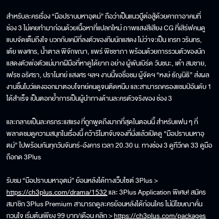
สำหรับละครเรื่อง “มือปราบมหาอุตม์” ถือว่าเป็นแนวบู๊ต่อสู้ด้วยคาถาอาคมที่
ช่อง 3 ไม่เคยทำมาก่อนด้วยเนื้อหาที่แปลกใหม่ ภาพแสงสีเสียง CG ที่เสิร์ฟคนดู
แบบจัดเต็มถึงใจ บวกกับเคมีที่ลงตัวของทีมนักแสดง ไม่ว่าจะเป็น เกรท วรินทร,
เต้ย พงศกร, น้ำตาล พิจักขณา, แพร์ พิชชาภา พร้อมด้วยการรวมตัวของนัก
แสดงตัวพ่อตัวแม่มากฝีมือที่หาดูได้ยาก อย่าง ผู้พันเบิร์ด วันชนะ, เต๋า สมชาย,
เฟรช อริศรา, ปราโมทย์ แสงศร ฯลฯ งานนี้ขอชื่อชม ผู้จัดฯ “หงษ์ ธัญนิธิ” ส่งผล
งานชิ้นโบว์แดงออกมาตอบโจทย์คนดูจนติดหนึบ และสามารถครองแชมป์อันดับ 1
ได้สำเร็จ เป็นตอกย้ำการเป็นผู้นำทางด้านละครตัวจริงของ ช่อง 3
และกลายเป็นละครกระแสแรง ที่ถูกพูดถึงมากที่สุดในตอนนี้ สำหรับแฟน ๆ ที่
พลาดชมดูความสนุกในเรื่องนี้ คว้ารีโมทจับจองที่นั่งแล้วเปิดดู “มือปราบมหาอุ
ตม์” ไปพร้อมกันทุกวันจันทร์-อังคาร เวลา 20.30 น. ทางช่อง 3 ดูทีวีกด 33 ดูมือ
ถือกด 3Plus
รับชม “มือปราบมหาอุตม์” ย้อนหลังได้ทางเว็บไซต์ 3Plus >
https://ch3plus.com/drama/1532
และ 3Plus Application พิเศษ! สมัคร
สมาชิก 3Plus Premium สามารถดูละครย้อนหลังได้ก่อนใคร ไม่มีโฆษณาคั่น
กวนใจ เริ่มต้นเพียง 99 บาท/เดือน คลิก >
https://ch3plus.com/packages