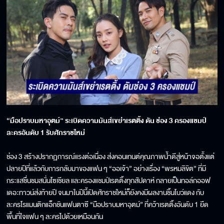
“มือปราบมหาอุตม์” ระเบิดความมันส์เขย่าเรตติ้ง ดัน ช่อง 3 ครองแชมป์
ละครอันดับ 1 รับศักราชใหม่
ช่อง 3 สร้างปรากฏการณ์แรงต่อเนื่อง ส่งคอนเทนต์คุณภาพน้ำดีสู่หน้าจอตั้งแต่
ปลายปีที่แล้วกับการกลับมาของแฟน ๆ “ออเจ้า” อย่างเรื่อง “พรหมลิขิต” ที่มี
กระแสชื่นชมสนั่นโซเชียล และครองแชมป์เรตติ้งทุกสัปดาห์ กลายเป็นทอล์กออฟ
เดอะทาวน์ส่งท้ายปี จนมาในปีนี้เปิดศักราชใหม่ก็ยังคงมีผลงานชิ้นโบว์แดง กับ
ละครโรแมนติกแอ็กชันแฟนตาซี “มือปราบมหาอุตม์” ที่คว้าเรตติ้งอันดับ 1 ยึด
พื้นที่ใจแฟน ๆ ละครไปด้วยเหมือนกัน