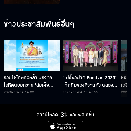
ข่าวประชาสัมพันธ์อื่นๆ
รวมใจไทยทั่วหล้า บริจาค
“เปรี้ยวปาก Festival 2026"
ช่อง
โลหิตน้อมถวาย ‘สมเด็จ
แท็กทีมของดีร้านดัง ฉลอง
เฉลิ
พระบรมราชชนนีพันปีหลวง’
ก้าวสู่ปีที่ 23
สมเด็
2026-08-04 14:08:55
2026-08-04 13:47:55
2026-
พร้อมรับตราไปรษณียากรที่
เนื่
ระลึก 80 พรรษาฯ อันทรง
พระ
คุณค่า
ดาวน์โหลด
แอปพลิเคชั่น