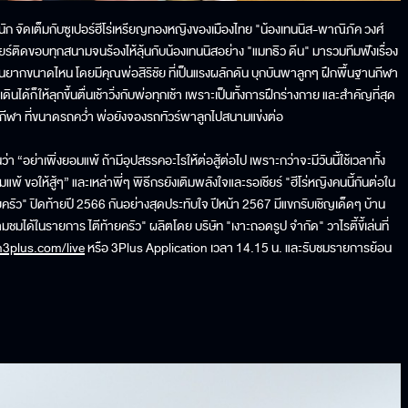
ัดหนัก จัดเต็มกับซูเปอร์ฮีโร่เหรียญทองหญิงของเมืองไทย "น้องเทนนิส-พาณิภัค วงศ์
ชียร์ติดขอบทุกสนามจนร้องไห้ลุ้นกับน้องเทนนิสอย่าง "แมทธิว ดีน" มารวมทีมฟังเรื่อง
นยากขนาดไหน โดยมีคุณพ่อสิริชัย ที่เป็นแรงผลักดัน บุกบันพาลูกๆ ฝึกพื้นฐานกีฬา
 พอเดินได้ก็ให้ลุกขึ้นตื่นเช้าวิ่งกับพ่อทุกเช้า เพราะเป็นทั้งการฝึกร่างกาย และสำคัญที่สุด
กกีฬา ที่ขนาดรถคว่ำ พ่อยังจองรถทัวร์พาลูกไปสนามแข่งต่อ
 “อย่าเพิ่งยอมแพ้ ถ้ามีอุปสรรคอะไรให้ต่อสู้ต่อไป เพราะกว่าจะมีวันนี้ใช้เวลาทั้ง
ม่ยอมแพ้ ขอให้สู้ๆ” และเหล่าพี่ๆ พิธีกรยังเติมพลังใจและรอเชียร์ "ฮีโร่หญิงคนนี้กันต่อใน
ครัว" ปิดท้ายปี 2566 กันอย่างสุดประทับใจ ปีหน้า 2567 มีแขกรับเชิญเด็ดๆ บ้าน
ชมได้ในรายการ ไตีท้ายครัว" ผลิตโดย บริษัท "เงาะถอดรูป จำกัด" วาไรตี้ขี้เล่นที่
h3plus.com/live
หรือ 3Plus Application เวลา 14.15 น. และรับชมรายการย้อน