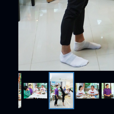
รวมใจไทยทั่วหล้า บริจาคโลหิตน้อม
“เปรี้ยวปาก F
ถวาย ‘สมเด็จพระบรมราชชนนีพันปี
ของดีร้านดัง ฉล
หลวง’ พร้อมรับตราไปรษณียากรที่
2026-08-04 14:08:55
2026-08-04 13:
ระลึก 80 พรรษาฯ อันทรงคุณค่า
ละคร / ซีรีส์
รายการ
ข่าว
LIVE
ละคร/ซีรีส์
รายการทั้งหมด
ข่าวทั้งหมด
ทีวีออนไล
ซีรีส์นานาชาติ
รายการข่าว
การ์ตูน & เกม
ข่าวประชาสัมพันธ์