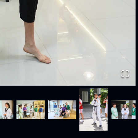
estival 2026" แท็กทีม
ช่อง 3 ร่วมงานเฉลิมพระเกียรติพระบาท
องก้าวสู่ปีที่ 23
สมเด็จพระวชิรเกล้าเจ้าอยู่หัว เนื่องใน
โอกาสวันเฉลิมพระชนมพรรษา 74
47:55
2026-08-03 11:45:18
พรรษา
เกี่ยวกับเรา
ติดตามเราได้ที่
น์
BEC World
3Plus
รู้จักเรา
3Plus
นโยบายด้านลิขสิทธิ์
3Plus
นโยบายคุ้มครองข้อมูลส่วนบุคคล
3Plus
นโยบายคุกกี้