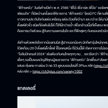
"ตีท้ายครัว" วันส่งท้ายปีเก่า พ.ศ. 2566 "พี่โอ๋-พี่อาร์ต-พี่ป๋อ" ขอจ
พัฒนกิจ" ที่เปิดบ้านครั้งแรกให้รายการ "ตีท้ายครัว" โดยมี FC ที่ตามเ
ราวความประทับใจกับแต่ละเหรียญ แต่ละถ้วยที่คว้ามา และกว่าจะได้มามั
ตั้งแต่ตัวจิ๋ว ชนิดที่ยังเดินไม่ได้ ก็ให้ฝึกว่ายน้ำ เพื่อกล้ามเนื้อที่แข็งแรง
คือเอาชนะใจตัวเอง สู้กับความอดทนในใจ และที่พีคสุดๆ กับครอบครัวนั
ส่งท้ายด้วยพลังใจจากน้องเทนนิส สู้ฝากบอกน้องๆ นักกีฬารุ่นใหม่ทุกคนว่า
ชีวิตเกือบ 20 ปี ตั้งแต่เด็กขี้แพ้ ขี้โรคคนหนึ่ง ที่มีวันนี้ได้ เกิดจากการไ
"โอลิมปิกเกมส์ 2024" เช่นเดียวกับคนไทยทุกๆ คน… และเรียกว่า "ตีท้าย
เด็ดๆ รอเป็นของขวัญให้คุณผู้ชมรายการ "ตีท้ายครัว" อีกเพี้ยบ!! ติดตาม
แสนจะคุ้นเคย ทางช่อง 3 กด 33 ดูแบบออนไลน์ที่ 3Plus คลิก
https://c
หลัง คลิก >
https://ch3plus.com/variety/1002
แกลเลอรี่